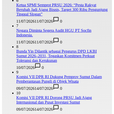
6
Ketua SPMI Semprot PRSU 2026: “Pesta Rakyat
Berubah Jadi Ajang Bisnis, Target 300 Ribu Pengunjung
Tinggal Slogan”
11/07/2026
11/07/2026
0
7
Negara Diminta Segera Audit HGU PT Socfin
Indonesia.
11/07/2026
11/07/2026
0
8
Bunda Yin Dilantik sebagai Pengurus DPD LKBI
Sumut 2026–2031, Tegaskan Komitmen Perkuat
Toleransi dan Kerukunan
10/07/2026
0
9
Komisi VII DPR RI Dukung Pemprov Sumut Dalam
Pemberantasan Pungli di Objek Wisata
09/07/2026
14/07/2026
0
10
Komisi VII DPR RI Dorong PRSU Jadi Ajang
Internasional dan Pusat Investasi Sumut
09/07/2026
14/07/2026
0