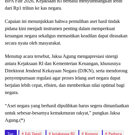
BPA Fair 2026, Kejaksaan RI berhasil menyumbangkan lebih
dari Rp1 triliun ke kas negara.
Capaian ini menunjukkan bahwa pemulihan aset hasil tindak
pidana kini menjadi instrumen penting dalam memperkuat
keuangan negara sekaligus memastikan keadilan dapat dirasakan
secara nyata oleh masyarakat.
Menutup acara tersebut, Jaksa Agung mengapresiasi sinergi
antara Kejaksaan RI dan Kementerian Keuangan, khususnya
Direktorat Jenderal Kekayaan Negara (DJKN), serta mendorong
penyempurnaan regulasi agar proses lelang aset negara dapat
berjalan lebih cepat, efisien, dan memberikan nilai optimal bagi
negara.
“Aset negara yang berhasil dipulihkan harus segera dimanfaatkan
untuk sebesar-besarnya kemakmuran rakyat,” pungkas Jaksa
Agung.(*)
Tag:
Edi Tansil
kejakgung RI
Korupsi
Purbaya