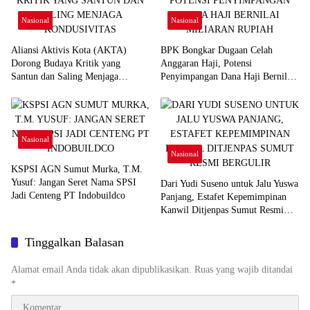
Nasional
Nasional
Aliansi Aktivis Kota (AKTA)
BPK Bongkar Dugaan Celah
Dorong Budaya Kritik yang
Anggaran Haji, Potensi
Santun dan Saling Menjaga
Penyimpangan Dana Haji Bernilai
Kondusivitas
Miliaran Rupiah
Nasional
Nasional
KSPSI AGN Sumut Murka, T.M.
Yusuf: Jangan Seret Nama SPSI
Dari Yudi Suseno untuk Jalu Yuswa
Jadi Centeng PT Indobuildco
Panjang, Estafet Kepemimpinan
Kanwil Ditjenpas Sumut Resmi
Bergulir
Tinggalkan Balasan
Alamat email Anda tidak akan dipublikasikan.
Ruas yang wajib ditandai
*