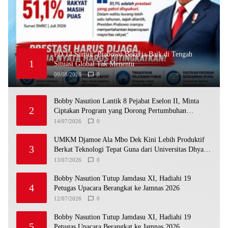
PD 14 Sumut: Prabowo Bekerja Baik di Tengah
1
Situasi Global Tak Menentu
09/08/2026
0
Bobby Nasution Lantik 8 Pejabat Eselon II, Minta
2
Ciptakan Program yang Dorong Pertumbuhan
Ekonomi
14/07/2026
0
UMKM Djamoe Ala Mbo Dek Kini Lebih Produktif
3
Berkat Teknologi Tepat Guna dari Universitas Dhyana
Pura
13/07/2026
0
Bobby Nasution Tutup Jamdasu XI, Hadiahi 19
4
Petugas Upacara Berangkat ke Jamnas 2026
12/07/2026
0
Bobby Nasution Tutup Jamdasu XI, Hadiahi 19
5
Petugas Upacara Berangkat ke Jamnas 2026