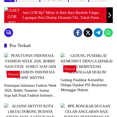
Aset GOR Rp7 Miliar di Batu Bara Berubah Fungsi,
Lapangan Bola Disulap Ditanami Ubi, Tokoh Pemuda
Desak Periksa Kabid Aset
Pos Terkait
Nasional
Nasional
Gedung Pusdiklat KemenHut
Diduga Dipakai PSI Berpotensi
Penutupan Indonesia Fashion Week
Melanggar Hukum
2026, Bobby Nasution: Sumut
Siap Jadi Pusat Fashion Indonesia
Lewat Wastra