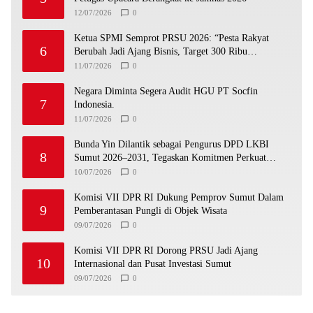
12/07/2026
0
Ketua SPMI Semprot PRSU 2026: “Pesta Rakyat
6
Berubah Jadi Ajang Bisnis, Target 300 Ribu
Pengunjung Tinggal Slogan”
11/07/2026
0
Negara Diminta Segera Audit HGU PT Socfin
7
Indonesia.
11/07/2026
0
Bunda Yin Dilantik sebagai Pengurus DPD LKBI
8
Sumut 2026–2031, Tegaskan Komitmen Perkuat
Toleransi dan Kerukunan
10/07/2026
0
Komisi VII DPR RI Dukung Pemprov Sumut Dalam
9
Pemberantasan Pungli di Objek Wisata
09/07/2026
0
Komisi VII DPR RI Dorong PRSU Jadi Ajang
10
Internasional dan Pusat Investasi Sumut
09/07/2026
0