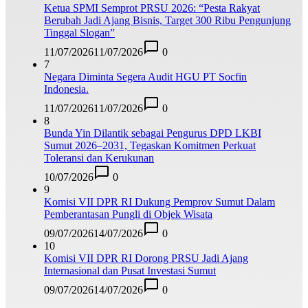
Ketua SPMI Semprot PRSU 2026: “Pesta Rakyat
Berubah Jadi Ajang Bisnis, Target 300 Ribu Pengunjung
Tinggal Slogan”
11/07/2026
11/07/2026
0
7
Negara Diminta Segera Audit HGU PT Socfin
Indonesia.
11/07/2026
11/07/2026
0
8
Bunda Yin Dilantik sebagai Pengurus DPD LKBI
Sumut 2026–2031, Tegaskan Komitmen Perkuat
Toleransi dan Kerukunan
10/07/2026
0
9
Komisi VII DPR RI Dukung Pemprov Sumut Dalam
Pemberantasan Pungli di Objek Wisata
09/07/2026
14/07/2026
0
10
Komisi VII DPR RI Dorong PRSU Jadi Ajang
Internasional dan Pusat Investasi Sumut
09/07/2026
14/07/2026
0