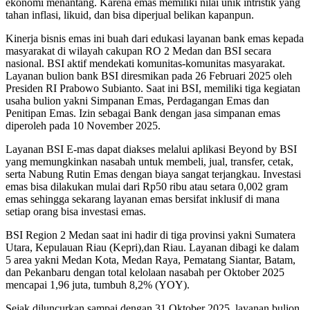
ekonomi menantang. Karena emas memiliki nilai unik intristik yang
tahan inflasi, likuid, dan bisa diperjual belikan kapanpun.
Kinerja bisnis emas ini buah dari edukasi layanan bank emas kepada
masyarakat di wilayah cakupan RO 2 Medan dan BSI secara
nasional. BSI aktif mendekati komunitas-komunitas masyarakat.
Layanan bulion bank BSI diresmikan pada 26 Februari 2025 oleh
Presiden RI Prabowo Subianto. Saat ini BSI, memiliki tiga kegiatan
usaha bulion yakni Simpanan Emas, Perdagangan Emas dan
Penitipan Emas. Izin sebagai Bank dengan jasa simpanan emas
diperoleh pada 10 November 2025.
Layanan BSI E-mas dapat diakses melalui aplikasi Beyond by BSI
yang memungkinkan nasabah untuk membeli, jual, transfer, cetak,
serta Nabung Rutin Emas dengan biaya sangat terjangkau. Investasi
emas bisa dilakukan mulai dari Rp50 ribu atau setara 0,002 gram
emas sehingga sekarang layanan emas bersifat inklusif di mana
setiap orang bisa investasi emas.
BSI Region 2 Medan saat ini hadir di tiga provinsi yakni Sumatera
Utara, Kepulauan Riau (Kepri),dan Riau. Layanan dibagi ke dalam
5 area yakni Medan Kota, Medan Raya, Pematang Siantar, Batam,
dan Pekanbaru dengan total kelolaan nasabah per Oktober 2025
mencapai 1,96 juta, tumbuh 8,2% (YOY).
Sejak diluncurkan sampai dengan 31 Oktober 2025, layanan bulion