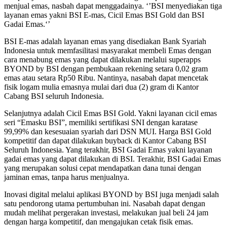
menjual emas, nasbah dapat menggadainya. ‘’BSI menyediakan tiga
layanan emas yakni BSI E-mas, Cicil Emas BSI Gold dan BSI
Gadai Emas.‘’
BSI E-mas adalah layanan emas yang disediakan Bank Syariah
Indonesia untuk memfasilitasi masyarakat membeli Emas dengan
cara menabung emas yang dapat dilakukan melalui superapps
BYOND by BSI dengan pembukaan rekening setara 0,02 gram
emas atau setara Rp50 Ribu. Nantinya, nasabah dapat mencetak
fisik logam mulia emasnya mulai dari dua (2) gram di Kantor
Cabang BSI seluruh Indonesia.
Selanjutnya adalah Cicil Emas BSI Gold. Yakni layanan cicil emas
seri “Emasku BSI”, memiliki sertifikasi SNI dengan karatase
99,99% dan kesesuaian syariah dari DSN MUI. Harga BSI Gold
kompetitif dan dapat dilakukan buyback di Kantor Cabang BSI
Seluruh Indonesia. Yang terakhir, BSI Gadai Emas yakni layanan
gadai emas yang dapat dilakukan di BSI. Terakhir, BSI Gadai Emas
yang merupakan solusi cepat mendapatkan dana tunai dengan
jaminan emas, tanpa harus menjualnya.
Inovasi digital melalui aplikasi BYOND by BSI juga menjadi salah
satu pendorong utama pertumbuhan ini. Nasabah dapat dengan
mudah melihat pergerakan investasi, melakukan jual beli 24 jam
dengan harga kompetitif, dan mengajukan cetak fisik emas.