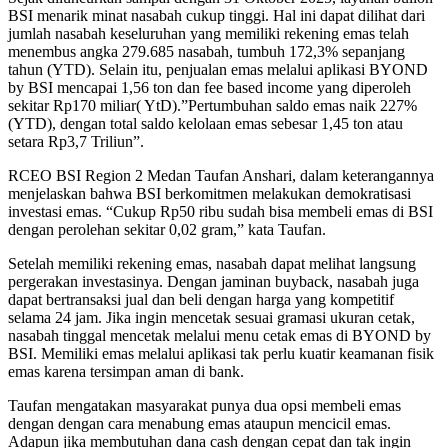
BSI menarik minat nasabah cukup tinggi. Hal ini dapat dilihat dari
jumlah nasabah keseluruhan yang memiliki rekening emas telah
menembus angka 279.685 nasabah, tumbuh 172,3% sepanjang
tahun (YTD). Selain itu, penjualan emas melalui aplikasi BYOND
by BSI mencapai 1,56 ton dan fee based income yang diperoleh
sekitar Rp170 miliar( YtD).”Pertumbuhan saldo emas naik 227%
(YTD), dengan total saldo kelolaan emas sebesar 1,45 ton atau
setara Rp3,7 Triliun”.
RCEO BSI Region 2 Medan Taufan Anshari, dalam keterangannya
menjelaskan bahwa BSI berkomitmen melakukan demokratisasi
investasi emas. “Cukup Rp50 ribu sudah bisa membeli emas di BSI
dengan perolehan sekitar 0,02 gram,” kata Taufan.
Setelah memiliki rekening emas, nasabah dapat melihat langsung
pergerakan investasinya. Dengan jaminan buyback, nasabah juga
dapat bertransaksi jual dan beli dengan harga yang kompetitif
selama 24 jam. Jika ingin mencetak sesuai gramasi ukuran cetak,
nasabah tinggal mencetak melalui menu cetak emas di BYOND by
BSI. Memiliki emas melalui aplikasi tak perlu kuatir keamanan fisik
emas karena tersimpan aman di bank.
Taufan mengatakan masyarakat punya dua opsi membeli emas
dengan dengan cara menabung emas ataupun mencicil emas.
Adapun jika membutuhan dana cash dengan cepat dan tak ingin