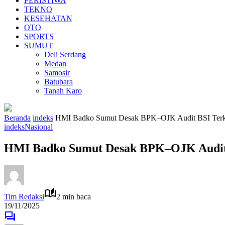
PERISTIWA
TEKNO
KESEHATAN
OTO
SPORTS
SUMUT
Deli Serdang
Medan
Samosir
Batubara
Tanah Karo
Beranda
indeks
HMI Badko Sumut Desak BPK–OJK Audit BSI Terka
indeks
Nasional
HMI Badko Sumut Desak BPK–OJK Audit 
Tim Redaksi
2 min baca
19/11/2025