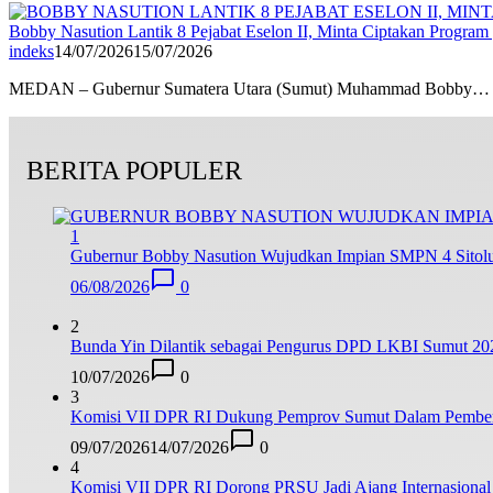
Bobby Nasution Lantik 8 Pejabat Eselon II, Minta Ciptakan Progr
indeks
14/07/2026
15/07/2026
MEDAN – Gubernur Sumatera Utara (Sumut) Muhammad Bobby…
BERITA POPULER
1
Gubernur Bobby Nasution Wujudkan Impian SMPN 4 Sitolu
06/08/2026
0
2
Bunda Yin Dilantik sebagai Pengurus DPD LKBI Sumut 20
10/07/2026
0
3
Komisi VII DPR RI Dukung Pemprov Sumut Dalam Pemberan
09/07/2026
14/07/2026
0
4
Komisi VII DPR RI Dorong PRSU Jadi Ajang Internasional 