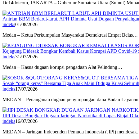
De14dotcom, JAKARTA – Gubernur Sumatera Utara (Sumut) Mu
Antrian BBM Berlarut-larut, APH Diminta Usut Dugaan Penyalahg
indeks
01/08/2026
Medan – Ketua Perkumpulan Masyarakat Demokrasi Empat Belas…
Kejagung Didesak Bongkar Kembali Kasus Korupsi APD Covid-19 S
indeks
31/07/2026
Medan – Kasus dugaan korupsi pengadaan Alat Pelindung…
Sosok “orang keras” Bersama Tiga Anak Main Diduga Kuasi Seluru
indeks
17/07/2026
MEDAN – Penanganan dugaan penyimpangan dana Badan Layana
JIPI Desak Bongkar Dugaan Jaringan Narkotika di Lapas Binjai Dik
indeks
16/07/2026
MEDAN – Jaringan Independen Pemuda Indonesia (JIPI) mendesa