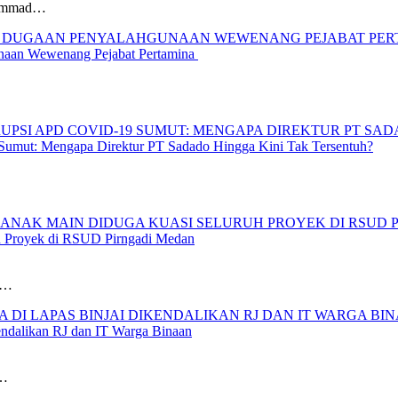
hammad…
unaan Wewenang Pejabat Pertamina
umut: Mengapa Direktur PT Sadado Hingga Kini Tak Tersentuh?
h Proyek di RSUD Pirngadi Medan
n…
endalikan RJ dan IT Warga Binaan
k…