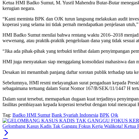
Ketua HMI Badko Sumut, M. Yusril Mahendra Butar-Butar menegaska
kerugian negara.
“Kami meminta BPK dan OJK turun langsung melakukan audit investig
koperasi yang selama ini tidak pernah mendapatkan penjelasan utuh,”
HMI Badko Sumut menilai bahwa rentang waktu 2016–2018 menjadi pe
wewenang, atau praktik-praktik pengelolaan dana yang tidak sesuai a
“Jika ada pihak-pihak yang terbukti terlibat dalam penyimpangan p
HMI juga menyatakan siap menggalang konsolidasi mahasiswa dan masy
Desakan ini menambah panjang daftar sorotan publik terhadap tata k
Sebelumnya, HMI resmi melayangkan surat pengaduan kepada Presid
sebagaimana tertuang dalam Surat Nomor 167/B/SEK/11/1447 H ter
Dalam surat tersebut, memaparkan dugaan kuat terjadinya penyimp
fasilitas pembiayaan kepada koperasi tersebut dengan total mencapai 
Tag:
Badko HMI Sumut
Bank Syariah Indonesia
BPK
Ojk
Gelombang Kasus Kadis Tak Ganggu Fokus Kerja Walikota! Ketu