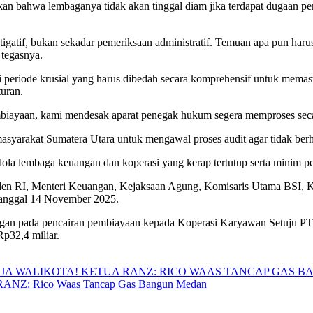
n bahwa lembaganya tidak akan tinggal diam jika terdapat dugaan p
atif, bukan sekadar pemeriksaan administratif. Temuan apa pun harus 
 tegasnya.
riode krusial yang harus dibedah secara komprehensif untuk memast
turan.
embiayaan, kami mendesak aparat penegak hukum segera memproses secar
arakat Sumatera Utara untuk mengawal proses audit agar tidak berhent
elola lembaga keuangan dan koperasi yang kerap tertutup serta minim 
en RI, Menteri Keuangan, Kejaksaan Agung, Komisaris Utama BSI, K
tanggal 14 November 2025.
angan pada pencairan pembiayaan kepada Koperasi Karyawan Setuju 
Rp32,4 miliar.
a RANZ: Rico Waas Tancap Gas Bangun Medan