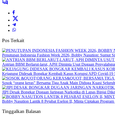
Pos Terkait
Penutupan Indonesia Fashion Week 2026, Bobby Nasution: Sumut Sia
Antrian BBM Berlarut-larut, APH Diminta Usut Dugaan Penyalahg
Kejagung Didesak Bongkar Kembali Kasus Korupsi APD Covid-19 S
Sosok “orang keras” Bersama Tiga Anak Main Diduga Kuasi Seluru
JIPI Desak Bongkar Dugaan Jaringan Narkotika di Lapas Binjai Dik
Bobby Nasution Lantik 8 Pejabat Eselon II, Minta Ciptakan Progr
Tinggalkan Balasan