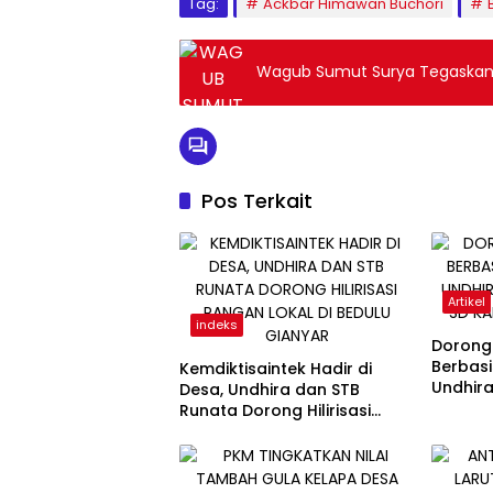
Tag:
Ackbar Himawan Buchori
Wagub Sumut Surya Tegaskan 
Pos Terkait
Artikel
indeks
Dorong
Berbasis
Kemdiktisaintek Hadir di
Undhira
Desa, Undhira dan STB
SD Kart
Runata Dorong Hilirisasi
Pangan Lokal di Bedulu
Gianyar