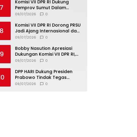
dan Kerukunan
Komisi VII DPR RI Dukung
7
Pemprov Sumut Dalam
Pemberantasan Pungli di
09/07/2026
0
Objek Wisata
Komisi VII DPR RI Dorong PRSU
8
Jadi Ajang Internasional dan
Pusat Investasi Sumut
09/07/2026
0
Bobby Nasution Apresiasi
9
Dukungan Komisi VII DPR RI,
Dorong PRSU Masuk Kalender
09/07/2026
0
Event Nasional
DPP HARI Dukung Presiden
10
Prabowo Tindak Tegas
Pelaku Korupsi Tanpa Tebang
09/07/2026
0
Pilih