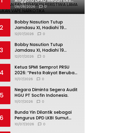
1
Anggota DPRD Medan EAS
Tegaskan Peristiwa Lama dan
08/08/2026
0
Bukan Vape Narkotika
Bobby Nasution Tutup
2
Jamdasu XI, Hadiahi 19
Petugas Upacara Berangkat
12/07/2026
0
ke Jamnas 2026
Bobby Nasution Tutup
3
Jamdasu XI, Hadiahi 19
Petugas Upacara Berangkat
12/07/2026
0
ke Jamnas 2026
Ketua SPMI Semprot PRSU
4
2026: “Pesta Rakyat Berubah
Jadi Ajang Bisnis, Target 300
11/07/2026
0
Ribu Pengunjung Tinggal
Slogan”
Negara Diminta Segera Audit
5
HGU PT Socfin Indonesia.
11/07/2026
0
Bunda Yin Dilantik sebagai
6
Pengurus DPD LKBI Sumut
2026–2031, Tegaskan
10/07/2026
0
Komitmen Perkuat Toleransi