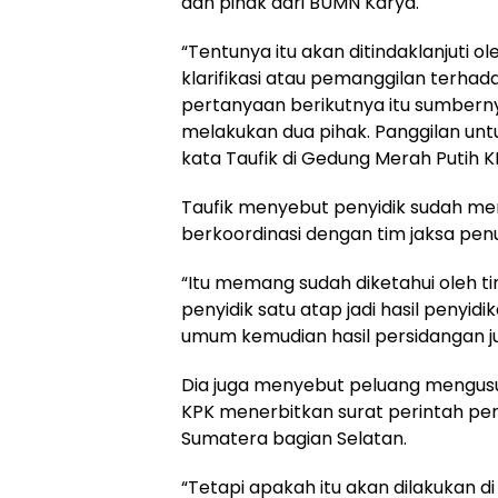
dan pihak dari BUMN Karya.
“Tentunya itu akan ditindaklanjuti o
klarifikasi atau pemanggilan terha
pertanyaan berikutnya itu sumberny
melakukan dua pihak. Panggilan un
kata Taufik di Gedung Merah Putih K
Taufik menyebut penyidik sudah memil
berkoordinasi dengan tim jaksa pe
“Itu memang sudah diketahui oleh ti
penyidik satu atap jadi hasil penyidi
umum kemudian hasil persidangan jug
Dia juga menyebut peluang mengusut
KPK menerbitkan surat perintah pen
Sumatera bagian Selatan.
“Tetapi apakah itu akan dilakukan 