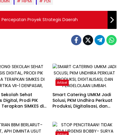
BUMN
HIPMi
PLN
Percepatan Proyek Strategis Daerah
Artikel
 Sekolah Sehat
Smart Catering UMKM Jadi
 Digital, Prodi PIK
Solusi, PKM Undhira Perkuat
 Terapkan SIMKES di
Produksi, Digitalisasi, dan
ika VII-1 Denpasar,
Pengelolaan Limbah.
Artikel