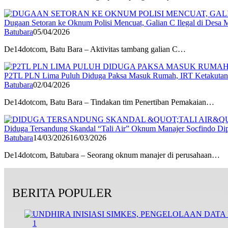
Dugaan Setoran ke Oknum Polisi Mencuat, Galian C Ilegal di Desa
Batubara
05/04/2026
De14dotcom, Batu Bara – Aktivitas tambang galian C…
P2TL PLN Lima Puluh Diduga Paksa Masuk Rumah, IRT Ketakutan
Batubara
02/04/2026
De14dotcom, Batu Bara – Tindakan tim Penertiban Pemakaian…
Diduga Tersandung Skandal “Tali Air” Oknum Manajer Socfindo Dipe
Batubara
14/03/2026
16/03/2026
De14dotcom, Batubara – Seorang oknum manajer di perusahaan…
BERITA POPULER
1