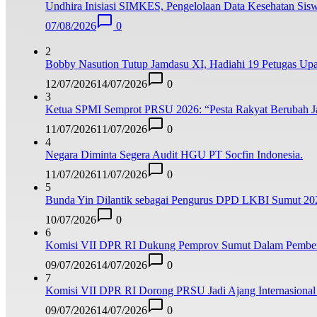
Undhira Inisiasi SIMKES, Pengelolaan Data Kesehatan Siswa
07/08/2026
0
2
Bobby Nasution Tutup Jamdasu XI, Hadiahi 19 Petugas Upa
12/07/2026
14/07/2026
0
3
Ketua SPMI Semprot PRSU 2026: “Pesta Rakyat Berubah Jad
11/07/2026
11/07/2026
0
4
Negara Diminta Segera Audit HGU PT Socfin Indonesia.
11/07/2026
11/07/2026
0
5
Bunda Yin Dilantik sebagai Pengurus DPD LKBI Sumut 20
10/07/2026
0
6
Komisi VII DPR RI Dukung Pemprov Sumut Dalam Pemberan
09/07/2026
14/07/2026
0
7
Komisi VII DPR RI Dorong PRSU Jadi Ajang Internasional 
09/07/2026
14/07/2026
0