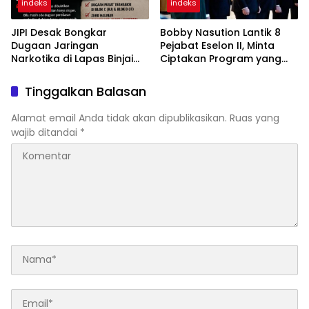
indeks
indeks
JIPI Desak Bongkar
Bobby Nasution Lantik 8
Dugaan Jaringan
Pejabat Eselon II, Minta
Narkotika di Lapas Binjai
Ciptakan Program yang
Dikendalikan RJ dan IT
Dorong Pertumbuhan
Warga Binaan
Ekonomi
Tinggalkan Balasan
Alamat email Anda tidak akan dipublikasikan.
Ruas yang
wajib ditandai
*