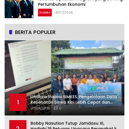
Pertumbuhan Ekonomi
Indeks
14/07/2026
BERITA POPULER
Undhira Inisiasi SIMKES, Pengelolaan Data
1
Kesehatan Siswa Kini Lebih Cepat dan
Terintegrasi
07/08/2026
0
Bobby Nasution Tutup Jamdasu XI,
2
Hadiahi 19 Petugas Upacara Berangkat ke