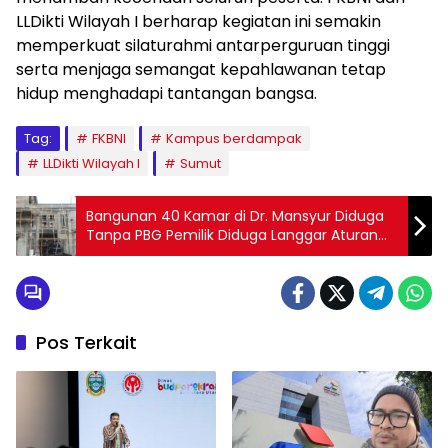
LLDikti Wilayah I berharap kegiatan ini semakin
memperkuat silaturahmi antarperguruan tinggi
serta menjaga semangat kepahlawanan tetap
hidup menghadapi tantangan bangsa.
Tag:
FKBNI
Kampus berdampak
LLDikti Wilayah l
Sumut
Bangunan 40 Kamar di Dr. Mansyur Diduga
Tanpa PBG Pemilik Diduga Langgar Aturan
Hukum
Pos Terkait