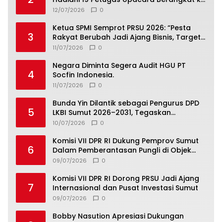
Jamnas 2026
12/07/2026
0
Ketua SPMI Semprot PRSU 2026: “Pesta
3
Rakyat Berubah Jadi Ajang Bisnis, Target
300 Ribu Pengunjung Tinggal Slogan”
11/07/2026
0
Negara Diminta Segera Audit HGU PT
4
Socfin Indonesia.
11/07/2026
0
Bunda Yin Dilantik sebagai Pengurus DPD
5
LKBI Sumut 2026–2031, Tegaskan
Komitmen Perkuat Toleransi dan
10/07/2026
0
Kerukunan
Komisi VII DPR RI Dukung Pemprov Sumut
6
Dalam Pemberantasan Pungli di Objek
Wisata
09/07/2026
0
Komisi VII DPR RI Dorong PRSU Jadi Ajang
7
Internasional dan Pusat Investasi Sumut
09/07/2026
0
Bobby Nasution Apresiasi Dukungan