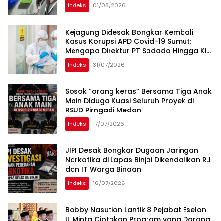
Indeks
01/08/2026
Kejagung Didesak Bongkar Kembali
Kasus Korupsi APD Covid-19 Sumut:
Mengapa Direktur PT Sadado Hingga Kini
Tak Tersentuh?
Indeks
31/07/2026
Sosok “orang keras” Bersama Tiga Anak
Main Diduga Kuasi Seluruh Proyek di
RSUD Pirngadi Medan
Indeks
17/07/2026
JIPI Desak Bongkar Dugaan Jaringan
Narkotika di Lapas Binjai Dikendalikan RJ
dan IT Warga Binaan
Indeks
16/07/2026
Bobby Nasution Lantik 8 Pejabat Eselon
II, Minta Ciptakan Program yang Dorong