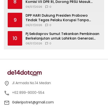
8
Komisi VII DPR RI, Dorong PRSU Masuk
Kalender Event Nasional
09/07/2026
0
DPP HARI Dukung Presiden Prabowo
9
Tindak Tegas Pelaku Korupsi Tanpa
Tebang Pilih
09/07/2026
0
Pj Sekdaprov Sumut Tekankan Pembinaan
10
Berkelanjutan untuk Lahirkan Generasi
Qurani Berkarakter
08/07/2026
0
Jl Armada No.14 Medan
+62 899-9000-554
Galeripotret@gmail.com