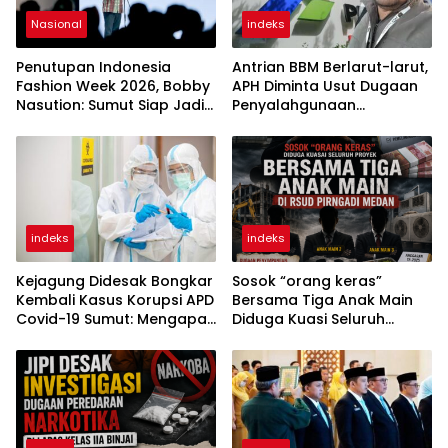
Nasional
indeks
Penutupan Indonesia
Antrian BBM Berlarut-larut,
Fashion Week 2026, Bobby
APH Diminta Usut Dugaan
Nasution: Sumut Siap Jadi
Penyalahgunaan
Pusat Fashion Indonesia
Wewenang Pejabat
Lewat Wastra
Pertamina
indeks
indeks
Kejagung Didesak Bongkar
Sosok “orang keras”
Kembali Kasus Korupsi APD
Bersama Tiga Anak Main
Covid-19 Sumut: Mengapa
Diduga Kuasi Seluruh
Direktur PT Sadado Hingga
Proyek di RSUD Pirngadi
Kini Tak Tersentuh?
Medan