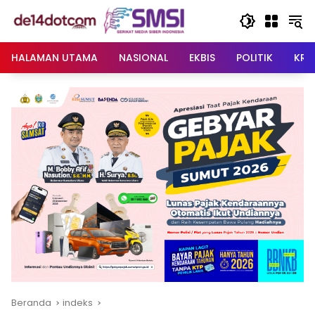
Langsung
ke
konten
HALAMAN UTAMA
NASIONAL
EKBIS
POLITIK
KRI
Beranda
indeks