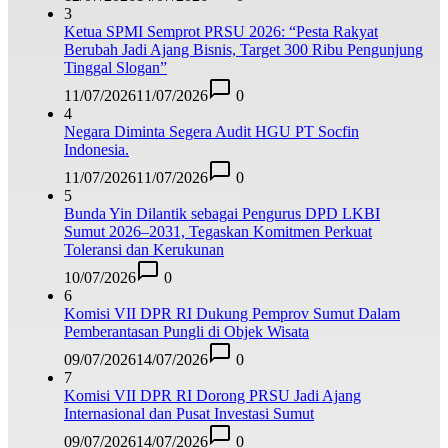
3
Ketua SPMI Semprot PRSU 2026: “Pesta Rakyat
Berubah Jadi Ajang Bisnis, Target 300 Ribu Pengunjung
Tinggal Slogan”
11/07/2026
11/07/2026
0
4
Negara Diminta Segera Audit HGU PT Socfin
Indonesia.
11/07/2026
11/07/2026
0
5
Bunda Yin Dilantik sebagai Pengurus DPD LKBI
Sumut 2026–2031, Tegaskan Komitmen Perkuat
Toleransi dan Kerukunan
10/07/2026
0
6
Komisi VII DPR RI Dukung Pemprov Sumut Dalam
Pemberantasan Pungli di Objek Wisata
09/07/2026
14/07/2026
0
7
Komisi VII DPR RI Dorong PRSU Jadi Ajang
Internasional dan Pusat Investasi Sumut
09/07/2026
14/07/2026
0