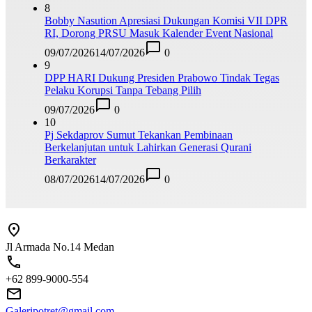
8
Bobby Nasution Apresiasi Dukungan Komisi VII DPR
RI, Dorong PRSU Masuk Kalender Event Nasional
09/07/2026
14/07/2026
0
9
DPP HARI Dukung Presiden Prabowo Tindak Tegas
Pelaku Korupsi Tanpa Tebang Pilih
09/07/2026
0
10
Pj Sekdaprov Sumut Tekankan Pembinaan
Berkelanjutan untuk Lahirkan Generasi Qurani
Berkarakter
08/07/2026
14/07/2026
0
Jl Armada No.14 Medan
+62 899-9000-554
Galeripotret@gmail.com