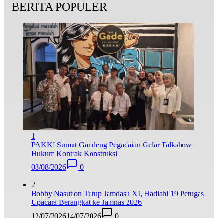
BERITA POPULER
1
PAKKI Sumut Gandeng Pegadaian Gelar Talkshow
Hukum Kontrak Konstruksi
08/08/2026
0
2
Bobby Nasution Tutup Jamdasu XI, Hadiahi 19 Petugas
Upacara Berangkat ke Jamnas 2026
12/07/2026
14/07/2026
0