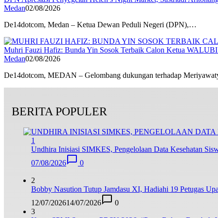
Medan
02/08/2026
De14dotcom, Medan – Ketua Dewan Peduli Negeri (DPN),…
Muhri Fauzi Hafiz: Bunda Yin Sosok Terbaik Calon Ketua WALUB
Medan
02/08/2026
De14dotcom, MEDAN – Gelombang dukungan terhadap Meriyawa
BERITA POPULER
1
Undhira Inisiasi SIMKES, Pengelolaan Data Kesehatan Siswa
07/08/2026
0
2
Bobby Nasution Tutup Jamdasu XI, Hadiahi 19 Petugas Upa
12/07/2026
14/07/2026
0
3