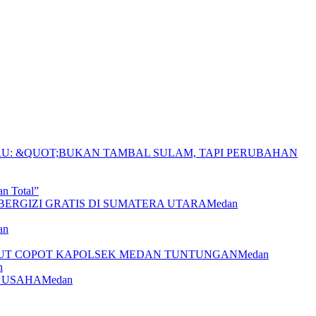
n Total”
Medan
an
Medan
n
Medan