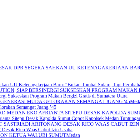
hkan UU Ketenagakerjaan Baru: “Bukan Tambal Sulam, Tapi Perubaha
gi Sukseskan Program Makan Bergizi Gratis di Sumatera Utara
Med
lorakan Semangat Juang ’45
anta Sitepu Desak Kapolda Sumut Copot Kapolsek Medan Tuntunga
ng Desak Rico Waas Cabut Izin Usaha
Medan