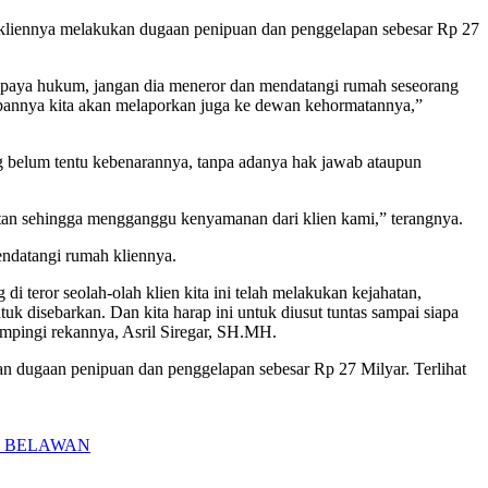
kliennya melakukan dugaan penipuan dan penggelapan sebesar Rp 27
n upaya hukum, jangan dia meneror dan mendatangi rumah seseorang
epannya kita akan melaporkan juga ke dewan kehormatannya,”
g belum tentu kebenarannya, tanpa adanya hak jawab ataupun
butan sehingga mengganggu kenyamanan dari klien kami,” terangnya.
endatangi rumah kliennya.
di teror seolah-olah klien kita ini telah melakukan kejahatan,
k disebarkan. Dan kita harap ini untuk diusut tuntas sampai siapa
mpingi rekannya, Asril Siregar, SH.MH.
n dugaan penipuan dan penggelapan sebesar Rp 27 Milyar. Terlihat