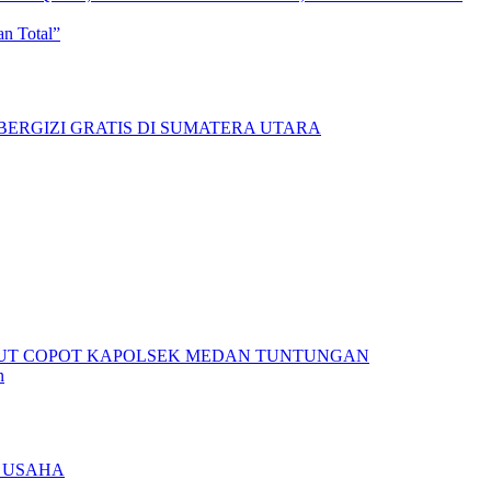
n Total”
n