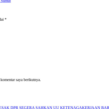
I Sumut
dai
*
 komentar saya berikutnya.