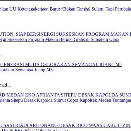
hkan UU Ketenagakerjaan Baru: “Bukan Tambal Sulam, Tapi Perubaha
gi Sukseskan Program Makan Bergizi Gratis di Sumatera Utara
…
lorakan Semangat Juang ’45
ammad…
anta Sitepu Desak Kapolda Sumut Copot Kapolsek Medan Tuntunga
ng Desak Rico Waas Cabut Izin Usaha