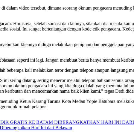
i dalam video tersebut, dimana seorang oknum pengacara menuding 
ngacara. Harusnya, setelah somasi dan lainnya, silahkan dia melakuka
dia sosial. Ini sangat bertentangan dengan kode etik pengacara. Ked
 menyebutkan kliennya diduga melakukan penipuan dan penggelapan yan
kebiasaan seperti ini lagi. Jangan membuat berita hanya membuat keri
lah beberapa kali melakukan teror dengan telepon ataupun langsung m
S ini sering datang, sering meneror melalui telepon bahkan semua orang 
orkan oknum pengacara ini yang kita duga dialah yang meminta ini untu
an keributan dan mencemarkan nama baik klien kami,” tegas Dedi dida
ng menuding Ketua Karang Taruna Kota Medan Yopie Batubara melakuka
ggeruduk rumah pelapor.
Diberangkatkan Hari Ini dari Belawan