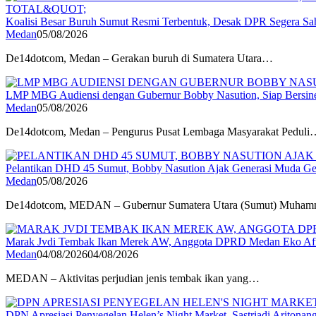
Koalisi Besar Buruh Sumut Resmi Terbentuk, Desak DPR Segera Sa
Medan
05/08/2026
De14dotcom, Medan – Gerakan buruh di Sumatera Utara…
LMP MBG Audiensi dengan Gubernur Bobby Nasution, Siap Bersiner
Medan
05/08/2026
De14dotcom, Medan – Pengurus Pusat Lembaga Masyarakat Peduli
Pelantikan DHD 45 Sumut, Bobby Nasution Ajak Generasi Muda Ge
Medan
05/08/2026
De14dotcom, MEDAN – Gubernur Sumatera Utara (Sumut) Muh
Marak Jvdi Tembak Ikan Merek AW, Anggota DPRD Medan Eko Afri
Medan
04/08/2026
04/08/2026
MEDAN – Aktivitas perjudian jenis tembak ikan yang…
DPN Apresiasi Penyegelan Helen’s Night Market, Sastriadi Aritona