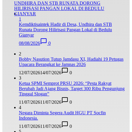
1
Kemdiktisaintek Hadir di Desa, Undhira dan STB
Runata Dorong Hilirisasi Pangan Lokal di Bedulu
Gianyar
08/08/2026
0
2
Bobby Nasution Tutup Jamdasu XI, Hadiahi 19 Petugas
Upacara Berangkat ke Jamnas 2026
12/07/2026
14/07/2026
0
3
Ketua SPMI Semprot PRSU 2026: “Pesta Rakyat
Berubah Jadi Ajang Bisnis, Target 300 Ribu Pengunjung
Tinggal Slogan”
11/07/2026
11/07/2026
0
4
Negara Diminta Segera Audit HGU PT Socfin
Indonesia.
11/07/2026
11/07/2026
0
5