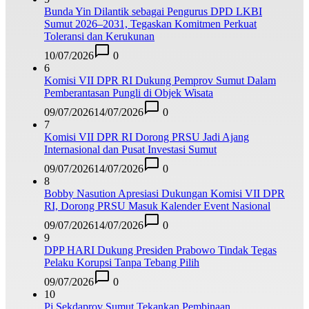
Bunda Yin Dilantik sebagai Pengurus DPD LKBI
Sumut 2026–2031, Tegaskan Komitmen Perkuat
Toleransi dan Kerukunan
10/07/2026
0
6
Komisi VII DPR RI Dukung Pemprov Sumut Dalam
Pemberantasan Pungli di Objek Wisata
09/07/2026
14/07/2026
0
7
Komisi VII DPR RI Dorong PRSU Jadi Ajang
Internasional dan Pusat Investasi Sumut
09/07/2026
14/07/2026
0
8
Bobby Nasution Apresiasi Dukungan Komisi VII DPR
RI, Dorong PRSU Masuk Kalender Event Nasional
09/07/2026
14/07/2026
0
9
DPP HARI Dukung Presiden Prabowo Tindak Tegas
Pelaku Korupsi Tanpa Tebang Pilih
09/07/2026
0
10
Pj Sekdaprov Sumut Tekankan Pembinaan