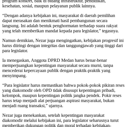
program konkret, baik di bidang infrastruktur, pendidikan,
kesehatan, sosial, maupun pelayanan publik lainnya.
“Dengan adanya kebijakan ini, masyarakat di daerah pemilihan
dapat merasakan dan menikmati hasil pembangunan secara
langsung. Ini adalah bentuk penghormatan terhadap suara rakyat
yang telah memberikan mandat kepada para legislator,” tegasnya.
Namun demikian, Nezar juga mengingatkan, kebijakan progresif ini
harus diiringi dengan integritas dan tanggungjawab yang tinggi dari
para legislator.
Ia menegaskan, Anggota DPRD Medan harus benar-benar
memperjuangkan kepentingan masyarakat secara murni, tanpa
mencederai kepercayaan publik dengan praktik-praktik yang
menyimpang.
“Para legislator harus memastikan bahwa pokok-pokok pikiran reses
yang diakomodir oleh OPD tidak disusupi kepentingan pribadi,
kelompok, maupun kepentingan politik jangka pendek. Pokir reses
harus tetap menjadi alat perjuangan aspirasi masyarakat, bukan
menjadi ruang transaksi,” ujarnya.
Nezar juga menekankan, setelah kepentingan masyarakat
diakomodir melalui kebijakan ini, para legislator seharusnya turut
memberikan dukungan politik dan moral terhadap kebijakan-