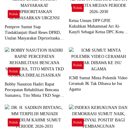
Politik
Politik
Ketua Umum DPP GPIE
Kukuhkan Muhammad Ari Al-
Pemprov Sumut Siap
Kasyfi Sebagai Ketua DPC Kota
Tindaklanjuti Hasil Reses DPRD,
Medan Periode 2026–2030
Usulan Masyarakat Diprioritaskan
Berdasarkan Urgensi
Politik
Politik
ICMI Sumut Minta Polemik Video
Ceramah JK Tak Dibawa ke Isu
Bobby Nasution Hadiri Rapat
Agama
Percepatan Rehabilitasi Bencana
Sumatera, Tito Minta TKD Segera
Direalisasikan
Politik
Politik