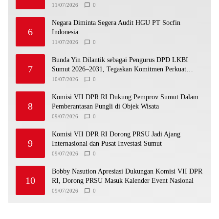
Pengunjung Tinggal Slogan”
11/07/2026
0
Negara Diminta Segera Audit HGU PT Socfin
6
Indonesia.
11/07/2026
0
Bunda Yin Dilantik sebagai Pengurus DPD LKBI
7
Sumut 2026–2031, Tegaskan Komitmen Perkuat
Toleransi dan Kerukunan
10/07/2026
0
Komisi VII DPR RI Dukung Pemprov Sumut Dalam
8
Pemberantasan Pungli di Objek Wisata
09/07/2026
0
Komisi VII DPR RI Dorong PRSU Jadi Ajang
9
Internasional dan Pusat Investasi Sumut
09/07/2026
0
Bobby Nasution Apresiasi Dukungan Komisi VII DPR
10
RI, Dorong PRSU Masuk Kalender Event Nasional
09/07/2026
0