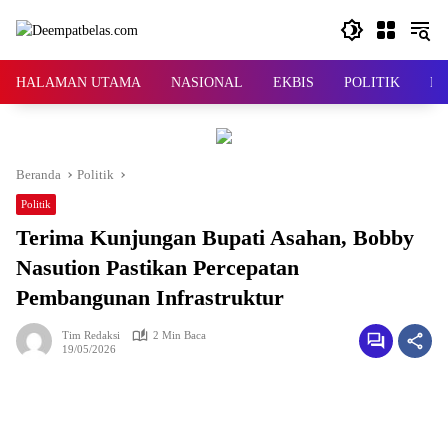
Langsung
ke
konten
HALAMAN UTAMA
NASIONAL
EKBIS
POLITIK
KR
Beranda
Politik
Politik
Terima Kunjungan Bupati Asahan, Bobby
Nasution Pastikan Percepatan
Pembangunan Infrastruktur
Tim Redaksi
2 Min Baca
19/05/2026