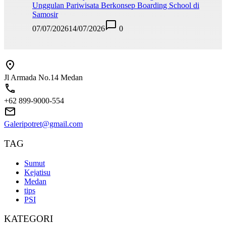
Unggulan Pariwisata Berkonsep Boarding School di
Samosir
07/07/2026
14/07/2026
0
Jl Armada No.14 Medan
+62 899-9000-554
Galeripotret@gmail.com
TAG
Sumut
Kejatisu
Medan
tips
PSI
KATEGORI