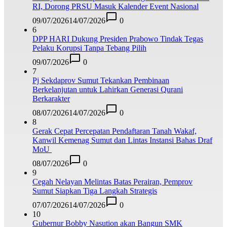
RI, Dorong PRSU Masuk Kalender Event Nasional
09/07/2026
14/07/2026
0
6
DPP HARI Dukung Presiden Prabowo Tindak Tegas
Pelaku Korupsi Tanpa Tebang Pilih
09/07/2026
0
7
Pj Sekdaprov Sumut Tekankan Pembinaan
Berkelanjutan untuk Lahirkan Generasi Qurani
Berkarakter
08/07/2026
14/07/2026
0
8
Gerak Cepat Percepatan Pendaftaran Tanah Wakaf,
Kanwil Kemenag Sumut dan Lintas Instansi Bahas Draf
MoU
08/07/2026
0
9
Cegah Nelayan Melintas Batas Perairan, Pemprov
Sumut Siapkan Tiga Langkah Strategis
07/07/2026
14/07/2026
0
10
Gubernur Bobby Nasution akan Bangun SMK