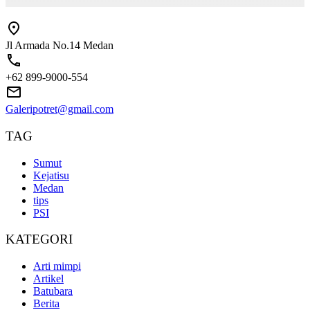
Jl Armada No.14 Medan
+62 899-9000-554
Galeripotret@gmail.com
TAG
Sumut
Kejatisu
Medan
tips
PSI
KATEGORI
Arti mimpi
Artikel
Batubara
Berita