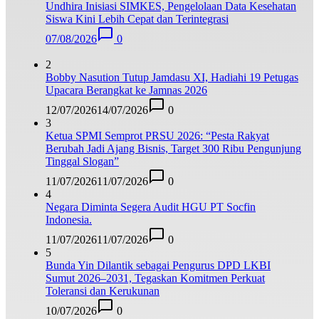
Undhira Inisiasi SIMKES, Pengelolaan Data Kesehatan
Siswa Kini Lebih Cepat dan Terintegrasi
07/08/2026
0
2
Bobby Nasution Tutup Jamdasu XI, Hadiahi 19 Petugas
Upacara Berangkat ke Jamnas 2026
12/07/2026
14/07/2026
0
3
Ketua SPMI Semprot PRSU 2026: “Pesta Rakyat
Berubah Jadi Ajang Bisnis, Target 300 Ribu Pengunjung
Tinggal Slogan”
11/07/2026
11/07/2026
0
4
Negara Diminta Segera Audit HGU PT Socfin
Indonesia.
11/07/2026
11/07/2026
0
5
Bunda Yin Dilantik sebagai Pengurus DPD LKBI
Sumut 2026–2031, Tegaskan Komitmen Perkuat
Toleransi dan Kerukunan
10/07/2026
0