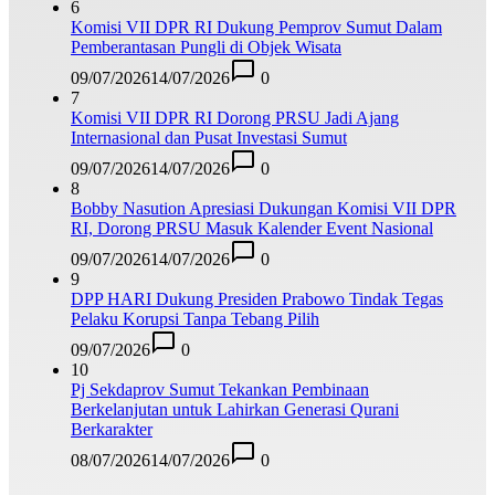
6
Komisi VII DPR RI Dukung Pemprov Sumut Dalam
Pemberantasan Pungli di Objek Wisata
09/07/2026
14/07/2026
0
7
Komisi VII DPR RI Dorong PRSU Jadi Ajang
Internasional dan Pusat Investasi Sumut
09/07/2026
14/07/2026
0
8
Bobby Nasution Apresiasi Dukungan Komisi VII DPR
RI, Dorong PRSU Masuk Kalender Event Nasional
09/07/2026
14/07/2026
0
9
DPP HARI Dukung Presiden Prabowo Tindak Tegas
Pelaku Korupsi Tanpa Tebang Pilih
09/07/2026
0
10
Pj Sekdaprov Sumut Tekankan Pembinaan
Berkelanjutan untuk Lahirkan Generasi Qurani
Berkarakter
08/07/2026
14/07/2026
0