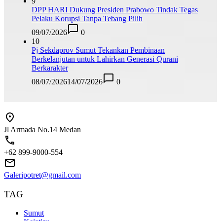
9
DPP HARI Dukung Presiden Prabowo Tindak Tegas
Pelaku Korupsi Tanpa Tebang Pilih
09/07/2026
0
10
Pj Sekdaprov Sumut Tekankan Pembinaan
Berkelanjutan untuk Lahirkan Generasi Qurani
Berkarakter
08/07/2026
14/07/2026
0
Jl Armada No.14 Medan
+62 899-9000-554
Galeripotret@gmail.com
TAG
Sumut