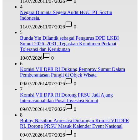
11/07/2026
11/07/2026
0
4
Negara Diminta Segera Audit HGU PT Socfin
Indonesia.
11/07/2026
11/07/2026
0
5
Bunda Yin Dilantik sebagai Pengurus DPD LKBI
Sumut 2026–2031, Tegaskan Komitmen Perkuat
Toleransi dan Kerukunan
10/07/2026
0
6
Komisi VII DPR RI Dukung Pemprov Sumut Dalam
Pemberantasan Pungli di Objek Wisata
09/07/2026
14/07/2026
0
7
Komisi VII DPR RI Dorong PRSU Jadi Ajang
Internasional dan Pusat Investasi Sumut
09/07/2026
14/07/2026
0
8
Bobby Nasution Apresiasi Dukungan Komisi VII DPR
RI, Dorong PRSU Masuk Kalender Event Nasional
09/07/2026
14/07/2026
0