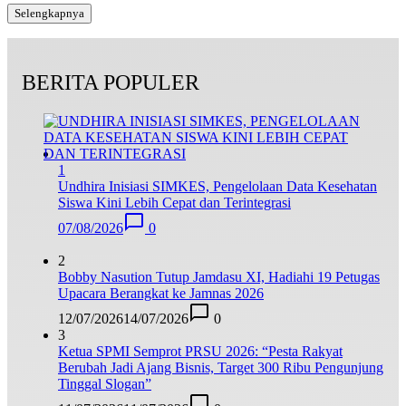
Selengkapnya
BERITA POPULER
1
Undhira Inisiasi SIMKES, Pengelolaan Data Kesehatan
Siswa Kini Lebih Cepat dan Terintegrasi
07/08/2026
0
2
Bobby Nasution Tutup Jamdasu XI, Hadiahi 19 Petugas
Upacara Berangkat ke Jamnas 2026
12/07/2026
14/07/2026
0
3
Ketua SPMI Semprot PRSU 2026: “Pesta Rakyat
Berubah Jadi Ajang Bisnis, Target 300 Ribu Pengunjung
Tinggal Slogan”