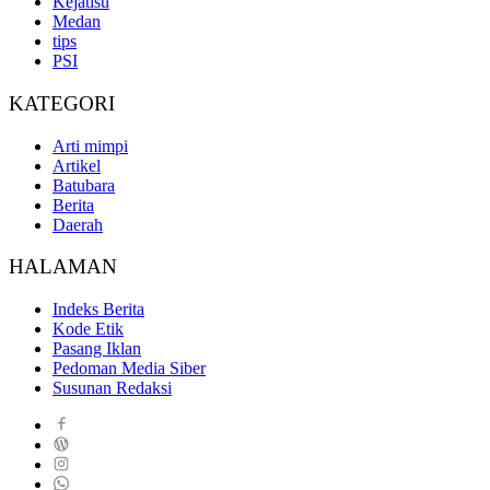
Kejatisu
Medan
tips
PSI
KATEGORI
Arti mimpi
Artikel
Batubara
Berita
Daerah
HALAMAN
Indeks Berita
Kode Etik
Pasang Iklan
Pedoman Media Siber
Susunan Redaksi