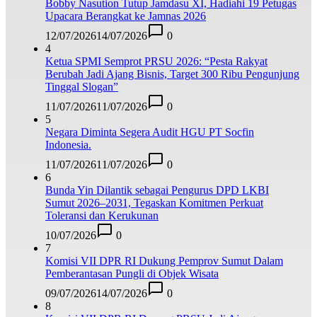
Bobby Nasution Tutup Jamdasu XI, Hadiahi 19 Petugas
Upacara Berangkat ke Jamnas 2026
12/07/2026
14/07/2026
0
4
Ketua SPMI Semprot PRSU 2026: “Pesta Rakyat
Berubah Jadi Ajang Bisnis, Target 300 Ribu Pengunjung
Tinggal Slogan”
11/07/2026
11/07/2026
0
5
Negara Diminta Segera Audit HGU PT Socfin
Indonesia.
11/07/2026
11/07/2026
0
6
Bunda Yin Dilantik sebagai Pengurus DPD LKBI
Sumut 2026–2031, Tegaskan Komitmen Perkuat
Toleransi dan Kerukunan
10/07/2026
0
7
Komisi VII DPR RI Dukung Pemprov Sumut Dalam
Pemberantasan Pungli di Objek Wisata
09/07/2026
14/07/2026
0
8