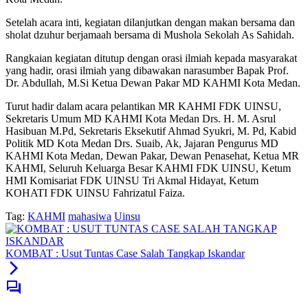
Setelah acara inti, kegiatan dilanjutkan dengan makan bersama dan
sholat dzuhur berjamaah bersama di Mushola Sekolah As Sahidah.
Rangkaian kegiatan ditutup dengan orasi ilmiah kepada masyarakat
yang hadir, orasi ilmiah yang dibawakan narasumber Bapak Prof.
Dr. Abdullah, M.Si Ketua Dewan Pakar MD KAHMI Kota Medan.
Turut hadir dalam acara pelantikan MR KAHMI FDK UINSU,
Sekretaris Umum MD KAHMI Kota Medan Drs. H. M. Asrul
Hasibuan M.Pd, Sekretaris Eksekutif Ahmad Syukri, M. Pd, Kabid
Politik MD Kota Medan Drs. Suaib, Ak, Jajaran Pengurus MD
KAHMI Kota Medan, Dewan Pakar, Dewan Penasehat, Ketua MR
KAHMI, Seluruh Keluarga Besar KAHMI FDK UINSU, Ketum
HMI Komisariat FDK UINSU Tri Akmal Hidayat, Ketum
KOHATI FDK UINSU Fahrizatul Faiza.
Tag:
KAHMI
mahasiwa
Uinsu
KOMBAT : Usut Tuntas Case Salah Tangkap Iskandar