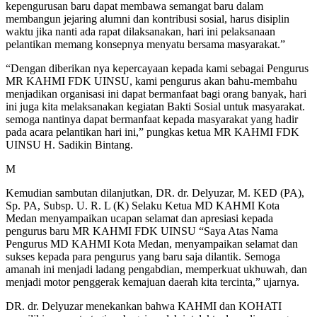
kepengurusan baru dapat membawa semangat baru dalam
membangun jejaring alumni dan kontribusi sosial, harus disiplin
waktu jika nanti ada rapat dilaksanakan, hari ini pelaksanaan
pelantikan memang konsepnya menyatu bersama masyarakat.”
“Dengan diberikan nya kepercayaan kepada kami sebagai Pengurus
MR KAHMI FDK UINSU, kami pengurus akan bahu-membahu
menjadikan organisasi ini dapat bermanfaat bagi orang banyak, hari
ini juga kita melaksanakan kegiatan Bakti Sosial untuk masyarakat.
semoga nantinya dapat bermanfaat kepada masyarakat yang hadir
pada acara pelantikan hari ini,” pungkas ketua MR KAHMI FDK
UINSU H. Sadikin Bintang.
M
Kemudian sambutan dilanjutkan, DR. dr. Delyuzar, M. KED (PA),
Sp. PA, Subsp. U. R. L (K) Selaku Ketua MD KAHMI Kota
Medan menyampaikan ucapan selamat dan apresiasi kepada
pengurus baru MR KAHMI FDK UINSU “Saya Atas Nama
Pengurus MD KAHMI Kota Medan, menyampaikan selamat dan
sukses kepada para pengurus yang baru saja dilantik. Semoga
amanah ini menjadi ladang pengabdian, memperkuat ukhuwah, dan
menjadi motor penggerak kemajuan daerah kita tercinta,” ujarnya.
DR. dr. Delyuzar menekankan bahwa KAHMI dan KOHATI