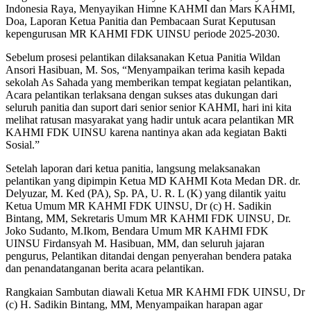
Indonesia Raya, Menyayikan Himne KAHMI dan Mars KAHMI,
Doa, Laporan Ketua Panitia dan Pembacaan Surat Keputusan
kepengurusan MR KAHMI FDK UINSU periode 2025-2030.
Sebelum prosesi pelantikan dilaksanakan Ketua Panitia Wildan
Ansori Hasibuan, M. Sos, “Menyampaikan terima kasih kepada
sekolah As Sahada yang memberikan tempat kegiatan pelantikan,
Acara pelantikan terlaksana dengan sukses atas dukungan dari
seluruh panitia dan suport dari senior senior KAHMI, hari ini kita
melihat ratusan masyarakat yang hadir untuk acara pelantikan MR
KAHMI FDK UINSU karena nantinya akan ada kegiatan Bakti
Sosial.”
Setelah laporan dari ketua panitia, langsung melaksanakan
pelantikan yang dipimpin Ketua MD KAHMI Kota Medan DR. dr.
Delyuzar, M. Ked (PA), Sp. PA, U. R. L (K) yang dilantik yaitu
Ketua Umum MR KAHMI FDK UINSU, Dr (c) H. Sadikin
Bintang, MM, Sekretaris Umum MR KAHMI FDK UINSU, Dr.
Joko Sudanto, M.Ikom, Bendara Umum MR KAHMI FDK
UINSU Firdansyah M. Hasibuan, MM, dan seluruh jajaran
pengurus, Pelantikan ditandai dengan penyerahan bendera pataka
dan penandatanganan berita acara pelantikan.
Rangkaian Sambutan diawali Ketua MR KAHMI FDK UINSU, Dr
(c) H. Sadikin Bintang, MM, Menyampaikan harapan agar