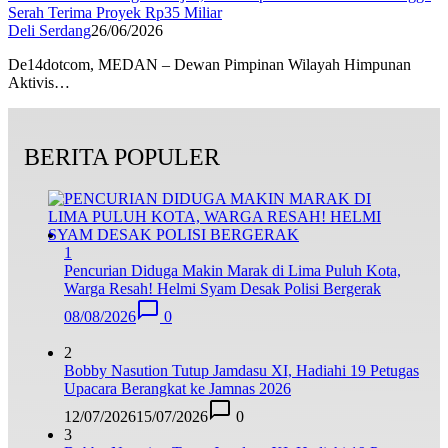
Serah Terima Proyek Rp35 Miliar
Deli Serdang
26/06/2026
De14dotcom, MEDAN – Dewan Pimpinan Wilayah Himpunan
Aktivis…
BERITA POPULER
1
Pencurian Diduga Makin Marak di Lima Puluh Kota,
Warga Resah! Helmi Syam Desak Polisi Bergerak
08/08/2026
0
2
Bobby Nasution Tutup Jamdasu XI, Hadiahi 19 Petugas
Upacara Berangkat ke Jamnas 2026
12/07/2026
15/07/2026
0
3