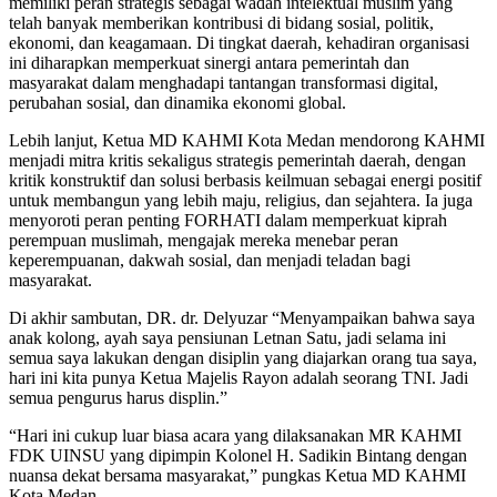
memiliki peran strategis sebagai wadah intelektual muslim yang
telah banyak memberikan kontribusi di bidang sosial, politik,
ekonomi, dan keagamaan. Di tingkat daerah, kehadiran organisasi
ini diharapkan memperkuat sinergi antara pemerintah dan
masyarakat dalam menghadapi tantangan transformasi digital,
perubahan sosial, dan dinamika ekonomi global.
Lebih lanjut, Ketua MD KAHMI Kota Medan mendorong KAHMI
menjadi mitra kritis sekaligus strategis pemerintah daerah, dengan
kritik konstruktif dan solusi berbasis keilmuan sebagai energi positif
untuk membangun yang lebih maju, religius, dan sejahtera. Ia juga
menyoroti peran penting FORHATI dalam memperkuat kiprah
perempuan muslimah, mengajak mereka menebar peran
keperempuanan, dakwah sosial, dan menjadi teladan bagi
masyarakat.
Di akhir sambutan, DR. dr. Delyuzar “Menyampaikan bahwa saya
anak kolong, ayah saya pensiunan Letnan Satu, jadi selama ini
semua saya lakukan dengan disiplin yang diajarkan orang tua saya,
hari ini kita punya Ketua Majelis Rayon adalah seorang TNI. Jadi
semua pengurus harus displin.”
“Hari ini cukup luar biasa acara yang dilaksanakan MR KAHMI
FDK UINSU yang dipimpin Kolonel H. Sadikin Bintang dengan
nuansa dekat bersama masyarakat,” pungkas Ketua MD KAHMI
Kota Medan.