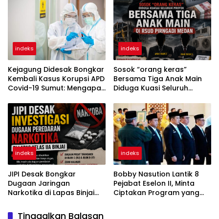
Lewat Wastra
Pertamina
indeks
indeks
Kejagung Didesak Bongkar
Sosok “orang keras”
Kembali Kasus Korupsi APD
Bersama Tiga Anak Main
Covid-19 Sumut: Mengapa
Diduga Kuasi Seluruh
Direktur PT Sadado Hingga
Proyek di RSUD Pirngadi
Kini Tak Tersentuh?
Medan
indeks
indeks
JIPI Desak Bongkar
Bobby Nasution Lantik 8
Dugaan Jaringan
Pejabat Eselon II, Minta
Narkotika di Lapas Binjai
Ciptakan Program yang
Dikendalikan RJ dan IT
Dorong Pertumbuhan
Warga Binaan
Ekonomi
Tinggalkan Balasan