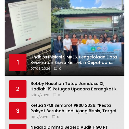
Undhira Inisiasi SIMKES, Pengelolaan Data
1
Kesehatan Siswa Kini Lebih Cepat dan
Terintegrasi
07/08/2026
0
Bobby Nasution Tutup Jamdasu XI,
2
Hadiahi 19 Petugas Upacara Berangkat ke
Jamnas 2026
12/07/2026
0
Ketua SPMI Semprot PRSU 2026: “Pesta
3
Rakyat Berubah Jadi Ajang Bisnis, Target
300 Ribu Pengunjung Tinggal Slogan”
11/07/2026
0
Negara Diminta Segera Audit HGU PT