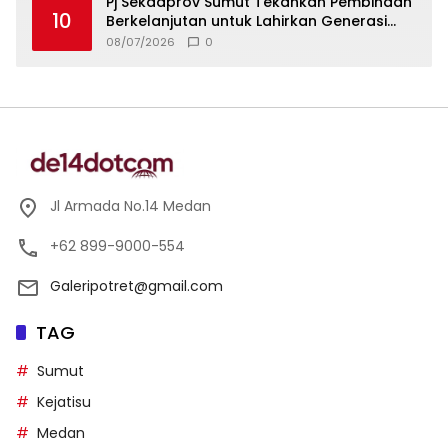
Pj Sekdaprov Sumut Tekankan Pembinaan
10
Berkelanjutan untuk Lahirkan Generasi
Qurani Berkarakter
08/07/2026
0
Jl Armada No.14 Medan
+62 899-9000-554
Galeripotret@gmail.com
TAG
Sumut
Kejatisu
Medan