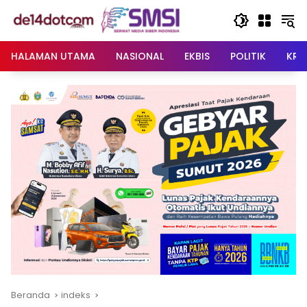
Langsung
ke
konten
HALAMAN UTAMA
NASIONAL
EKBIS
POLITIK
KRI
Beranda
indeks