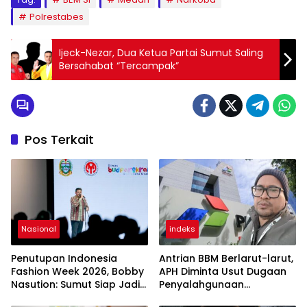
Polrestabes
​Ijeck-Nezar, Dua Ketua Partai Sumut Saling
Bersahabat “Tercampak”
Pos Terkait
Nasional
indeks
Penutupan Indonesia
Antrian BBM Berlarut-larut,
Fashion Week 2026, Bobby
APH Diminta Usut Dugaan
Nasution: Sumut Siap Jadi
Penyalahgunaan
Pusat Fashion Indonesia
Wewenang Pejabat