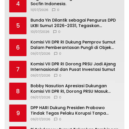
4
Socfin Indonesia.
11/07/2026
0
Bunda Yin Dilantik sebagai Pengurus DPD
5
LKBI Sumut 2026–2031, Tegaskan
Komitmen Perkuat Toleransi dan
10/07/2026
0
Kerukunan
Komisi VII DPR RI Dukung Pemprov Sumut
6
Dalam Pemberantasan Pungli di Objek
Wisata
09/07/2026
0
Komisi VII DPR RI Dorong PRSU Jadi Ajang
7
Internasional dan Pusat Investasi Sumut
09/07/2026
0
Bobby Nasution Apresiasi Dukungan
8
Komisi VII DPR RI, Dorong PRSU Masuk
Kalender Event Nasional
09/07/2026
0
DPP HARI Dukung Presiden Prabowo
9
Tindak Tegas Pelaku Korupsi Tanpa
Tebang Pilih
09/07/2026
0