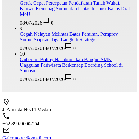
Gerak Cepat Percepatan Pendaftaran Tanah Wakaf,
Kanwil Kemenag Sumut dan Lintas Instansi Bahas Draf
MoU
08/07/2026
0
9
Cegah Nelayan Melintas Batas Perairan, Pemprov
Sumut Siapkan Tiga Langkah Strategis
07/07/2026
14/07/2026
0
10
Gubernur Bobby Nasution akan Bangun SMK
Unggulan Pariwisata Berkonsep Boarding School di
Samosir
07/07/2026
14/07/2026
0
Jl Armada No.14 Medan
+62 899-9000-554
Galeripotret@gmail.com