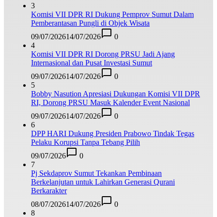
3
Komisi VII DPR RI Dukung Pemprov Sumut Dalam
Pemberantasan Pungli di Objek Wisata
09/07/2026
14/07/2026
0
4
Komisi VII DPR RI Dorong PRSU Jadi Ajang
Internasional dan Pusat Investasi Sumut
09/07/2026
14/07/2026
0
5
Bobby Nasution Apresiasi Dukungan Komisi VII DPR
RI, Dorong PRSU Masuk Kalender Event Nasional
09/07/2026
14/07/2026
0
6
DPP HARI Dukung Presiden Prabowo Tindak Tegas
Pelaku Korupsi Tanpa Tebang Pilih
09/07/2026
0
7
Pj Sekdaprov Sumut Tekankan Pembinaan
Berkelanjutan untuk Lahirkan Generasi Qurani
Berkarakter
08/07/2026
14/07/2026
0
8