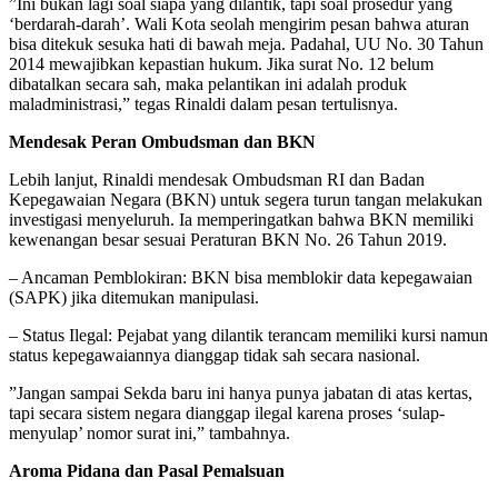
​”Ini bukan lagi soal siapa yang dilantik, tapi soal prosedur yang
‘berdarah-darah’. Wali Kota seolah mengirim pesan bahwa aturan
bisa ditekuk sesuka hati di bawah meja. Padahal, UU No. 30 Tahun
2014 mewajibkan kepastian hukum. Jika surat No. 12 belum
dibatalkan secara sah, maka pelantikan ini adalah produk
maladministrasi,” tegas Rinaldi dalam pesan tertulisnya.
Mendesak Peran Ombudsman dan BKN
​Lebih lanjut, Rinaldi mendesak Ombudsman RI dan Badan
Kepegawaian Negara (BKN) untuk segera turun tangan melakukan
investigasi menyeluruh. Ia memperingatkan bahwa BKN memiliki
kewenangan besar sesuai Peraturan BKN No. 26 Tahun 2019.
– ​Ancaman Pemblokiran: BKN bisa memblokir data kepegawaian
(SAPK) jika ditemukan manipulasi.
– ​Status Ilegal: Pejabat yang dilantik terancam memiliki kursi namun
status kepegawaiannya dianggap tidak sah secara nasional.
​”Jangan sampai Sekda baru ini hanya punya jabatan di atas kertas,
tapi secara sistem negara dianggap ilegal karena proses ‘sulap-
menyulap’ nomor surat ini,” tambahnya.
Aroma Pidana dan Pasal Pemalsuan