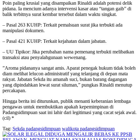
​Poin paling krusial yang disampaikan Rinaldi adalah potensi delik
pidana. Ia mencium adanya intervensi kasar atau “tangan gaib” di
balik terbitnya surat kembar tersebut dalam waktu singkat.
– ​Pasal 263 KUHP: Terkait pemalsuan surat jika terbukti ada
manipulasi dokumen.
– ​Pasal 421 KUHP: Terkait kejahatan dalam jabatan.
– ​UU Tipikor: Jika perubahan nama pemenang terbukti melibatkan
transaksi atau penyalahgunaan wewenang.
​”Aroma pidananya sangat amis. Aparat penegak hukum tidak boleh
diam melihat lelucon administratif yang telanjang di depan mata
rakyat. Jabatan Sekda itu amanah suci, bukan barang dagangan
yang dipindahkan lewat surat siluman,” pungkas Rinaldi menutup
percakapan.
​Hingga berita ini diturunkan, publik menanti keberanian lembaga
pengawas untuk membuktikan apakah kepemimpinan di
Padangsidimpuan saat ini lahir dari legitimasi yang cacat sejak awal.
(cil) *
Tag:
Sekda padangsidimpuan
walikota padangsidimpuan