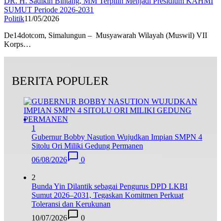
DR. H. Sadikin Bintang, MM Terpilih Menjadi Presidium KAHMI
SUMUT Periode 2026-2031
Politik
11/05/2026
De14dotcom, Simalungun – Musyawarah Wilayah (Muswil) VII
Korps…
BERITA POPULER
1
Gubernur Bobby Nasution Wujudkan Impian SMPN 4
Sitolu Ori Miliki Gedung Permanen
06/08/2026
0
2
Bunda Yin Dilantik sebagai Pengurus DPD LKBI
Sumut 2026–2031, Tegaskan Komitmen Perkuat
Toleransi dan Kerukunan
10/07/2026
0