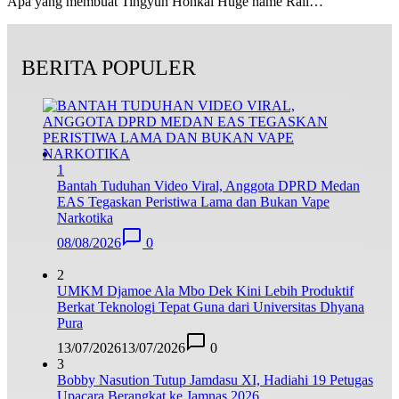
Apa yang membuat Tingyun Honkai Huge name Rail…
BERITA POPULER
1
Bantah Tuduhan Video Viral, Anggota DPRD Medan
EAS Tegaskan Peristiwa Lama dan Bukan Vape
Narkotika
08/08/2026
0
2
UMKM Djamoe Ala Mbo Dek Kini Lebih Produktif
Berkat Teknologi Tepat Guna dari Universitas Dhyana
Pura
13/07/2026
13/07/2026
0
3
Bobby Nasution Tutup Jamdasu XI, Hadiahi 19 Petugas
Upacara Berangkat ke Jamnas 2026