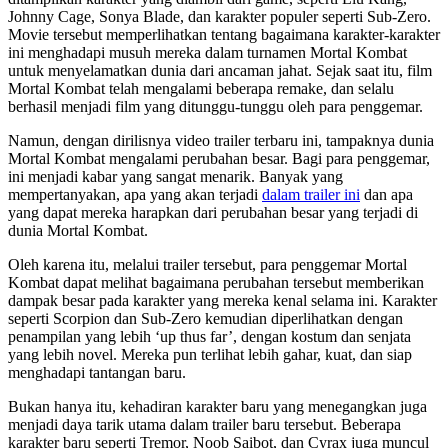
Johnny Cage, Sonya Blade, dan karakter populer seperti Sub-Zero.
Movie tersebut memperlihatkan tentang bagaimana karakter-karakter
ini menghadapi musuh mereka dalam turnamen Mortal Kombat
untuk menyelamatkan dunia dari ancaman jahat. Sejak saat itu, film
Mortal Kombat telah mengalami beberapa remake, dan selalu
berhasil menjadi film yang ditunggu-tunggu oleh para penggemar.
Namun, dengan dirilisnya video trailer terbaru ini, tampaknya dunia
Mortal Kombat mengalami perubahan besar. Bagi para penggemar,
ini menjadi kabar yang sangat menarik. Banyak yang
mempertanyakan, apa yang akan terjadi
dalam trailer ini
dan apa
yang dapat mereka harapkan dari perubahan besar yang terjadi di
dunia Mortal Kombat.
Oleh karena itu, melalui trailer tersebut, para penggemar Mortal
Kombat dapat melihat bagaimana perubahan tersebut memberikan
dampak besar pada karakter yang mereka kenal selama ini. Karakter
seperti Scorpion dan Sub-Zero kemudian diperlihatkan dengan
penampilan yang lebih ‘up thus far’, dengan kostum dan senjata
yang lebih novel. Mereka pun terlihat lebih gahar, kuat, dan siap
menghadapi tantangan baru.
Bukan hanya itu, kehadiran karakter baru yang menegangkan juga
menjadi daya tarik utama dalam trailer baru tersebut. Beberapa
karakter baru seperti Tremor, Noob Saibot, dan Cyrax juga muncul