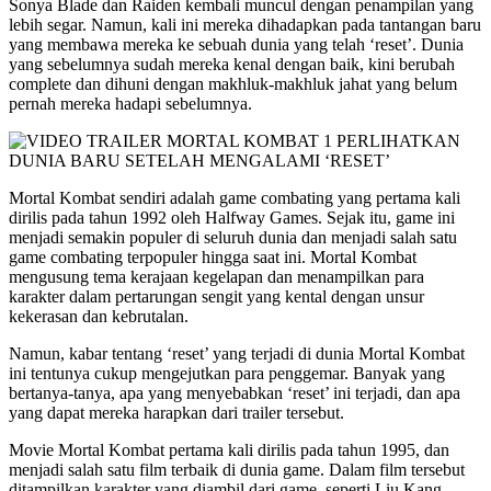
Sonya Blade dan Raiden kembali muncul dengan penampilan yang
lebih segar. Namun, kali ini mereka dihadapkan pada tantangan baru
yang membawa mereka ke sebuah dunia yang telah ‘reset’. Dunia
yang sebelumnya sudah mereka kenal dengan baik, kini berubah
complete dan dihuni dengan makhluk-makhluk jahat yang belum
pernah mereka hadapi sebelumnya.
Mortal Kombat sendiri adalah game combating yang pertama kali
dirilis pada tahun 1992 oleh Halfway Games. Sejak itu, game ini
menjadi semakin populer di seluruh dunia dan menjadi salah satu
game combating terpopuler hingga saat ini. Mortal Kombat
mengusung tema kerajaan kegelapan dan menampilkan para
karakter dalam pertarungan sengit yang kental dengan unsur
kekerasan dan kebrutalan.
Namun, kabar tentang ‘reset’ yang terjadi di dunia Mortal Kombat
ini tentunya cukup mengejutkan para penggemar. Banyak yang
bertanya-tanya, apa yang menyebabkan ‘reset’ ini terjadi, dan apa
yang dapat mereka harapkan dari trailer tersebut.
Movie Mortal Kombat pertama kali dirilis pada tahun 1995, dan
menjadi salah satu film terbaik di dunia game. Dalam film tersebut
ditampilkan karakter yang diambil dari game, seperti Liu Kang,