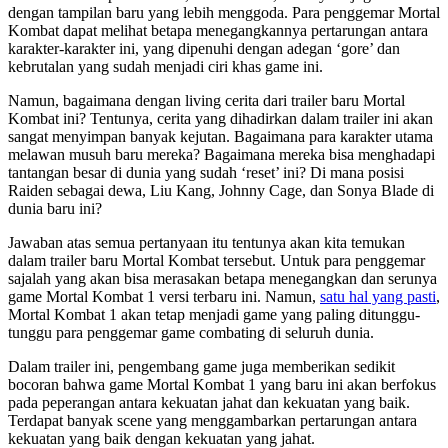
dengan tampilan baru yang lebih menggoda. Para penggemar Mortal
Kombat dapat melihat betapa menegangkannya pertarungan antara
karakter-karakter ini, yang dipenuhi dengan adegan ‘gore’ dan
kebrutalan yang sudah menjadi ciri khas game ini.
Namun, bagaimana dengan living cerita dari trailer baru Mortal
Kombat ini? Tentunya, cerita yang dihadirkan dalam trailer ini akan
sangat menyimpan banyak kejutan. Bagaimana para karakter utama
melawan musuh baru mereka? Bagaimana mereka bisa menghadapi
tantangan besar di dunia yang sudah ‘reset’ ini? Di mana posisi
Raiden sebagai dewa, Liu Kang, Johnny Cage, dan Sonya Blade di
dunia baru ini?
Jawaban atas semua pertanyaan itu tentunya akan kita temukan
dalam trailer baru Mortal Kombat tersebut. Untuk para penggemar
sajalah yang akan bisa merasakan betapa menegangkan dan serunya
game Mortal Kombat 1 versi terbaru ini. Namun,
satu hal yang pasti
,
Mortal Kombat 1 akan tetap menjadi game yang paling ditunggu-
tunggu para penggemar game combating di seluruh dunia.
Dalam trailer ini, pengembang game juga memberikan sedikit
bocoran bahwa game Mortal Kombat 1 yang baru ini akan berfokus
pada peperangan antara kekuatan jahat dan kekuatan yang baik.
Terdapat banyak scene yang menggambarkan pertarungan antara
kekuatan yang baik dengan kekuatan yang jahat.