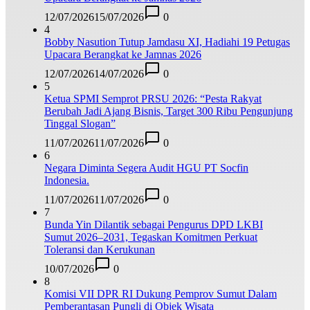
12/07/2026
15/07/2026
0
4
Bobby Nasution Tutup Jamdasu XI, Hadiahi 19 Petugas
Upacara Berangkat ke Jamnas 2026
12/07/2026
14/07/2026
0
5
Ketua SPMI Semprot PRSU 2026: “Pesta Rakyat
Berubah Jadi Ajang Bisnis, Target 300 Ribu Pengunjung
Tinggal Slogan”
11/07/2026
11/07/2026
0
6
Negara Diminta Segera Audit HGU PT Socfin
Indonesia.
11/07/2026
11/07/2026
0
7
Bunda Yin Dilantik sebagai Pengurus DPD LKBI
Sumut 2026–2031, Tegaskan Komitmen Perkuat
Toleransi dan Kerukunan
10/07/2026
0
8
Komisi VII DPR RI Dukung Pemprov Sumut Dalam
Pemberantasan Pungli di Objek Wisata