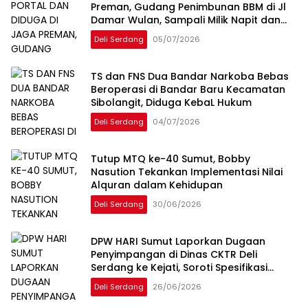
Preman, Gudang Penimbunan BBM di Jl
Damar Wulan, Sampali Milik Napit dan
Dugong Kebal Hukum
Deli Serdang
05/07/2026
TS dan FNS Dua Bandar Narkoba Bebas
Beroperasi di Bandar Baru Kecamatan
Sibolangit, Diduga KebaL Hukum
Deli Serdang
04/07/2026
Tutup MTQ ke-40 Sumut, Bobby
Nasution Tekankan Implementasi Nilai
Alquran dalam Kehidupan
Deli Serdang
30/06/2026
DPW HARI Sumut Laporkan Dugaan
Penyimpangan di Dinas CKTR Deli
Serdang ke Kejati, Soroti Spesifikasi
Bermerek hingga Serah Terima Proyek
Deli Serdang
26/06/2026
Rp35 Miliar