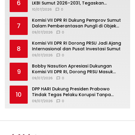
6
LKBI Sumut 2026–2031, Tegaskan
Komitmen Perkuat Toleransi dan
10/07/2026
0
Kerukunan
Komisi VII DPR RI Dukung Pemprov Sumut
7
Dalam Pemberantasan Pungli di Objek
Wisata
09/07/2026
0
Komisi VII DPR RI Dorong PRSU Jadi Ajang
8
Internasional dan Pusat Investasi Sumut
09/07/2026
0
Bobby Nasution Apresiasi Dukungan
9
Komisi VII DPR RI, Dorong PRSU Masuk
Kalender Event Nasional
09/07/2026
0
DPP HARI Dukung Presiden Prabowo
10
Tindak Tegas Pelaku Korupsi Tanpa
Tebang Pilih
09/07/2026
0