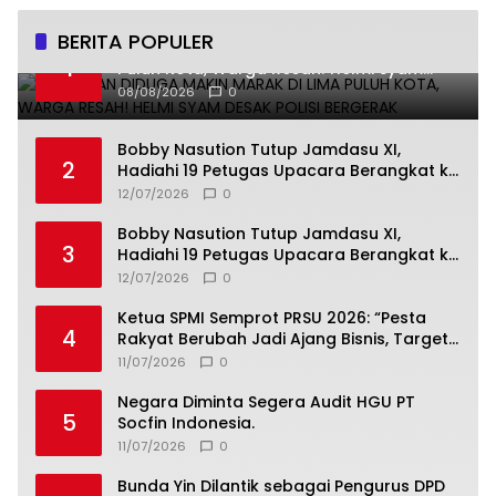
BERITA POPULER
Pencurian Diduga Makin Marak di Lima
1
Puluh Kota, Warga Resah! Helmi Syam
Desak Polisi Bergerak
08/08/2026
0
Bobby Nasution Tutup Jamdasu XI,
2
Hadiahi 19 Petugas Upacara Berangkat ke
Jamnas 2026
12/07/2026
0
Bobby Nasution Tutup Jamdasu XI,
3
Hadiahi 19 Petugas Upacara Berangkat ke
Jamnas 2026
12/07/2026
0
Ketua SPMI Semprot PRSU 2026: “Pesta
4
Rakyat Berubah Jadi Ajang Bisnis, Target
300 Ribu Pengunjung Tinggal Slogan”
11/07/2026
0
Negara Diminta Segera Audit HGU PT
5
Socfin Indonesia.
11/07/2026
0
Bunda Yin Dilantik sebagai Pengurus DPD