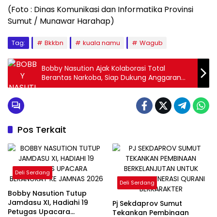
(Foto : Dinas Komunikasi dan Informatika Provinsi
Sumut / Munawar Harahap)
Tag:
Bkkbn
kuala namu
Wagub
Bobby Nasution Ajak Kolaborasi Total
Berantas Narkoba, Siap Dukung Anggaran
BNNP
Pos Terkait
Deli Serdang
Deli Serdang
Bobby Nasution Tutup
Jamdasu XI, Hadiahi 19
Pj Sekdaprov Sumut
Petugas Upacara
Tekankan Pembinaan