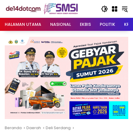
Langsung
ke
konten
HALAMAN UTAMA
NASIONAL
EKBIS
POLITIK
KRI
Beranda
Daerah
Deli Serdang