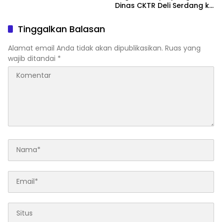
Dinas CKTR Deli Serdang ke
Kejati, Soroti Spesifikasi
Bermerek hingga Serah
Tinggalkan Balasan
Terima Proyek Rp35 Miliar
Alamat email Anda tidak akan dipublikasikan.
Ruas yang
wajib ditandai
*