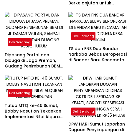
Berangkat ke Jamnas
Berkelanjutan untuk
2026
Lahirkan Generasi Qurani
Berkarakter
Deli Serdang
Deli Serdang
TS dan FNS Dua Bandar
Narkoba Bebas Beroperasi
Dipasang Portal dan
di Bandar Baru Kecamatan
Diduga di Jaga Preman,
Sibolangit, Diduga KebaL
Gudang Penimbunan BBM
Hukum
di Jl Damar Wulan, Sampali
Milik Napit dan Dugong
Kebal Hukum
Deli Serdang
Tutup MTQ ke-40 Sumut,
Bobby Nasution Tekankan
Deli Serdang
Implementasi Nilai Alquran
dalam Kehidupan
DPW HARI Sumut Laporkan
Dugaan Penyimpangan di