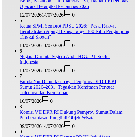
Bobby Nasution Tutup Jamdasu XI, Hadiahi 19 Petugas
Upacara Berangkat ke Jamnas 2026
12/07/2026
14/07/2026
0
5
Ketua SPMI Semprot PRSU 2026: “Pesta Rakyat
Berubah Jadi Ajang Bisnis, Target 300 Ribu Pengunjung
Tinggal Slogan”
11/07/2026
11/07/2026
0
6
Negara Diminta Segera Audit HGU PT Socfin
Indonesia.
11/07/2026
11/07/2026
0
7
Bunda Yin Dilantik sebagai Pengurus DPD LKBI
Sumut 2026–2031, Tegaskan Komitmen Perkuat
Toleransi dan Kerukunan
10/07/2026
0
8
Komisi VII DPR RI Dukung Pemprov Sumut Dalam
Pemberantasan Pungli di Objek Wisata
09/07/2026
14/07/2026
0
9