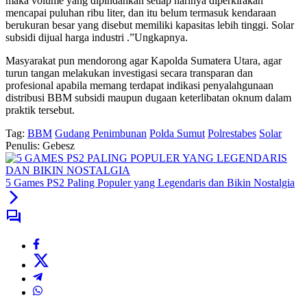
maka volume yang dipindahkan setiap harinya diperkirakan
mencapai puluhan ribu liter, dan itu belum termasuk kendaraan
berukuran besar yang disebut memiliki kapasitas lebih tinggi. Solar
subsidi dijual harga industri .”Ungkapnya.
Masyarakat pun mendorong agar Kapolda Sumatera Utara, agar
turun tangan melakukan investigasi secara transparan dan
profesional apabila memang terdapat indikasi penyalahgunaan
distribusi BBM subsidi maupun dugaan keterlibatan oknum dalam
praktik tersebut.
Tag:
BBM
Gudang Penimbunan
Polda Sumut
Polrestabes
Solar
Penulis: Gebesz
5 Games PS2 Paling Populer yang Legendaris dan Bikin Nostalgia