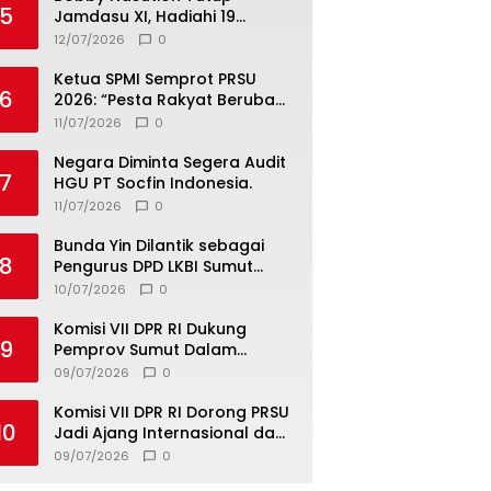
5
Jamdasu XI, Hadiahi 19
Petugas Upacara Berangkat
12/07/2026
0
ke Jamnas 2026
Ketua SPMI Semprot PRSU
6
2026: “Pesta Rakyat Berubah
Jadi Ajang Bisnis, Target 300
11/07/2026
0
Ribu Pengunjung Tinggal
Slogan”
Negara Diminta Segera Audit
7
HGU PT Socfin Indonesia.
11/07/2026
0
Bunda Yin Dilantik sebagai
8
Pengurus DPD LKBI Sumut
2026–2031, Tegaskan
10/07/2026
0
Komitmen Perkuat Toleransi
dan Kerukunan
Komisi VII DPR RI Dukung
9
Pemprov Sumut Dalam
Pemberantasan Pungli di
09/07/2026
0
Objek Wisata
Komisi VII DPR RI Dorong PRSU
10
Jadi Ajang Internasional dan
Pusat Investasi Sumut
09/07/2026
0