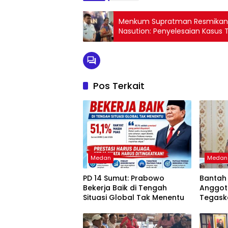
Menkum Supratman Resmikan 6
Nasution: Penyelesaian Kasus 
Pos Terkait
Medan
Medan
PD 14 Sumut: Prabowo
Bantah 
Bekerja Baik di Tengah
Anggot
Situasi Global Tak Menentu
Tegask
dan Bu