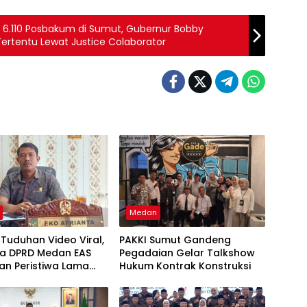
.110 Posbakum di Sumut, Gubernur Bobby
Tertentu Lewat Justice Colaborator
Medan
Tuduhan Video Viral,
PAKKI Sumut Gandeng
a DPRD Medan EAS
Pegadaian Gelar Talkshow
an Peristiwa Lama
Hukum Kontrak Konstruksi
kan Vape Narkotika