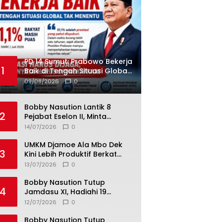
PD 14 Sumut: Prabowo Bekerja
1
Baik di Tengah Situasi Global
Tak Menentu
09/08/2026
0
Bobby Nasution Lantik 8
2
Pejabat Eselon II, Minta
Ciptakan Program yang
14/07/2026
0
Dorong Pertumbuhan
Ekonomi
UMKM Djamoe Ala Mbo Dek
3
Kini Lebih Produktif Berkat
Teknologi Tepat Guna dari
13/07/2026
0
Universitas Dhyana Pura
Bobby Nasution Tutup
4
Jamdasu XI, Hadiahi 19
Petugas Upacara Berangkat
12/07/2026
0
ke Jamnas 2026
Bobby Nasution Tutup