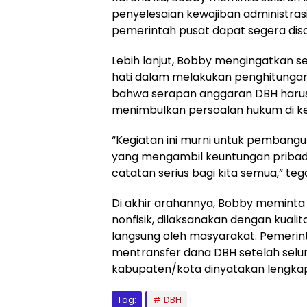
penyelesaian kewajiban administras
pemerintah pusat dapat segera dis
Lebih lanjut, Bobby mengingatkan s
hati dalam melakukan penghitunga
bahwa serapan anggaran DBH harus 
menimbulkan persoalan hukum di ke
“Kegiatan ini murni untuk pembangu
yang mengambil keuntungan pribadi 
catatan serius bagi kita semua,” teg
Di akhir arahannya, Bobby meminta
nonfisik, dilaksanakan dengan kual
langsung oleh masyarakat. Pemerin
mentransfer dana DBH setelah selur
kabupaten/kota dinyatakan lengk
Tag:
DBH