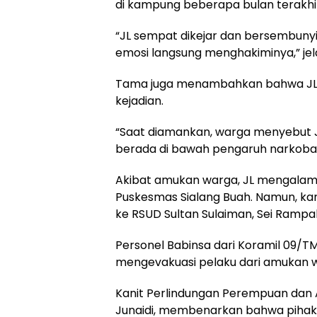
di kampung beberapa bulan terakhi
“JL sempat dikejar dan bersembunyi.
emosi langsung menghakiminya,” je
Tama juga menambahkan bahwa JL 
kejadian.
“Saat diamankan, warga menyebut 
berada di bawah pengaruh narkoba,”
Akibat amukan warga, JL mengalami
Puskesmas Sialang Buah. Namun, kar
ke RSUD Sultan Sulaiman, Sei Rampa
Personel Babinsa dari Koramil 09/TM
mengevakuasi pelaku dari amukan
Kanit Perlindungan Perempuan dan A
Junaidi, membenarkan bahwa pihakn