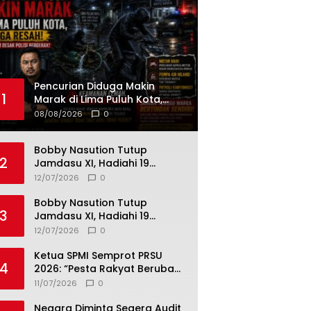
Pencurian Diduga Makin
1
Marak di Lima Puluh Kota,
Warga Resah! Helmi Syam
08/08/2026
0
Desak Polisi Bergerak
Bobby Nasution Tutup
2
Jamdasu XI, Hadiahi 19
Petugas Upacara Berangkat
12/07/2026
0
ke Jamnas 2026
Bobby Nasution Tutup
3
Jamdasu XI, Hadiahi 19
Petugas Upacara Berangkat
12/07/2026
0
ke Jamnas 2026
Ketua SPMI Semprot PRSU
4
2026: “Pesta Rakyat Berubah
Jadi Ajang Bisnis, Target 300
11/07/2026
0
Ribu Pengunjung Tinggal
Slogan”
Negara Diminta Segera Audit