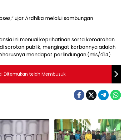
roses,” ujar Ardhika melalui sambungan
nsia ini menuai keprihatinan serta kemarahan
di sorotan publik, mengingat korbannya adalah
 seharusnya mendapat perlindungan.(mis/d14)
gai Ditemukan telah Membusuk