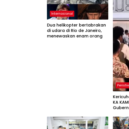
Internasional
Dua helikopter bertabrakan
di udara di Rio de Janeiro,
menewaskan enam orang
Peristi
Kericuh
KA KAM
Gubern
Terluka