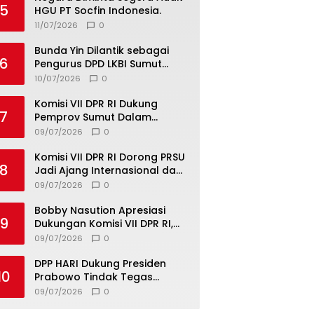
5
HGU PT Socfin Indonesia.
11/07/2026
0
Bunda Yin Dilantik sebagai
6
Pengurus DPD LKBI Sumut
2026–2031, Tegaskan
10/07/2026
0
Komitmen Perkuat Toleransi
dan Kerukunan
Komisi VII DPR RI Dukung
7
Pemprov Sumut Dalam
Pemberantasan Pungli di
09/07/2026
0
Objek Wisata
Komisi VII DPR RI Dorong PRSU
8
Jadi Ajang Internasional dan
Pusat Investasi Sumut
09/07/2026
0
Bobby Nasution Apresiasi
9
Dukungan Komisi VII DPR RI,
Dorong PRSU Masuk Kalender
09/07/2026
0
Event Nasional
DPP HARI Dukung Presiden
10
Prabowo Tindak Tegas
Pelaku Korupsi Tanpa Tebang
09/07/2026
0
Pilih