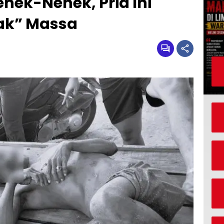
nek-Nenek, Pria Ini
ak” Massa