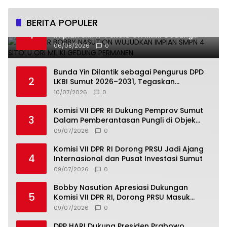
BERITA POPULER
Gubernur Bobby Nasution Wujudkan
1
Impian SMPN 4 Sitolu Ori Miliki Gedung
Permanen
06/08/2026
0
Bunda Yin Dilantik sebagai Pengurus DPD
2
LKBI Sumut 2026–2031, Tegaskan
Komitmen Perkuat Toleransi dan
10/07/2026
0
Kerukunan
Komisi VII DPR RI Dukung Pemprov Sumut
3
Dalam Pemberantasan Pungli di Objek
Wisata
09/07/2026
0
Komisi VII DPR RI Dorong PRSU Jadi Ajang
4
Internasional dan Pusat Investasi Sumut
09/07/2026
0
Bobby Nasution Apresiasi Dukungan
5
Komisi VII DPR RI, Dorong PRSU Masuk
Kalender Event Nasional
09/07/2026
0
DPP HARI Dukung Presiden Prabowo