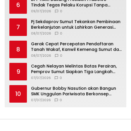
6
Tindak Tegas Pelaku Korupsi Tanpa
Tebang Pilih
09/07/2026
0
Pj Sekdaprov Sumut Tekankan Pembinaan
7
Berkelanjutan untuk Lahirkan Generasi
Qurani Berkarakter
08/07/2026
0
Gerak Cepat Percepatan Pendaftaran
8
Tanah Wakaf, Kanwil Kemenag Sumut dan
Lintas Instansi Bahas Draf MoU
08/07/2026
0
Cegah Nelayan Melintas Batas Perairan,
9
Pemprov Sumut Siapkan Tiga Langkah
Strategis
07/07/2026
0
Gubernur Bobby Nasution akan Bangun
10
SMK Unggulan Pariwisata Berkonsep
Boarding School di Samosir
07/07/2026
0