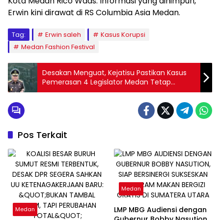
Kota Medan Rico Waas. Informasi yang dihimpun,
Erwin kini dirawat di RS Columbia Asia Medan.
Tag:
Erwin saleh
Kasus Korupsi
Medan Fashion Festival
Desakan Menguat, Kejatisu Pastikan Kasus
Pemerasan 4 Legislator Medan Tetap
Diproses
Pos Terkait
Medan
LMP MBG Audiensi dengan
Medan
Gubernur Bobby Nasution,