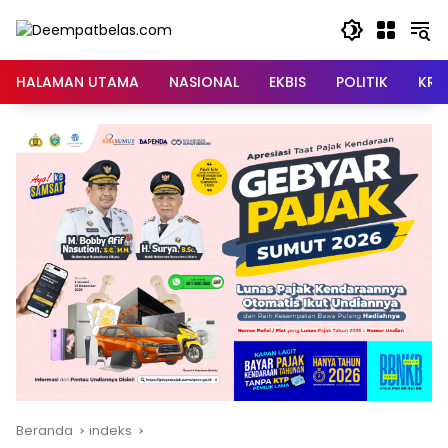
Langsung
ke
konten
HALAMAN UTAMA
NASIONAL
EKBIS
POLITIK
KRI
Beranda
indeks