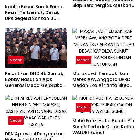
Siap Bersinergi Sukseskan
Koalisi Besar Buruh Sumut
Program Makan Bergizi
Resmi Terbentuk, Desak
Gratis di Sumatera Utara
DPR Segera Sahkan UU
Ketenagakerjaan Baru:
“Bukan Tambal Sulam, Tapi
Perubahan Total”
Medan
Medan
Pelantikan DHD 45 Sumut,
Marak Jvdi Tembak Ikan
Bobby Nasution Ajak
Merek AW, Anggota DPRD
Generasi Muda Gelorakan
Medan Eko Afrianta Sitepu
Semangat Juang ’45
Desak Kapolda Sumut
Copot Kapolsek Medan
Tuntungan
Medan
Muhri Fauzi Hafiz: Bunda Yin
Medan
Sosok Terbaik Calon Ketua
WALUBI Sumut
DPN Apresiasi Penyegelan
Helen’s Night Market,