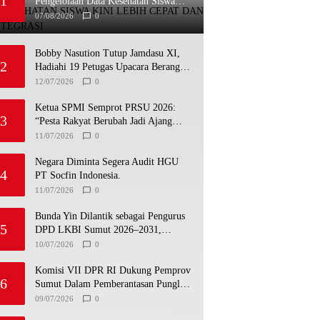
1
Pengelolaan Data Kesehatan Siswa
Kini Lebih Cepat dan Terintegrasi
07/08/2026
0
Bobby Nasution Tutup Jamdasu XI,
2
Hadiahi 19 Petugas Upacara Berangkat
ke Jamnas 2026
12/07/2026
0
Ketua SPMI Semprot PRSU 2026:
3
“Pesta Rakyat Berubah Jadi Ajang
Bisnis, Target 300 Ribu Pengunjung
11/07/2026
0
Tinggal Slogan”
Negara Diminta Segera Audit HGU
4
PT Socfin Indonesia.
11/07/2026
0
Bunda Yin Dilantik sebagai Pengurus
5
DPD LKBI Sumut 2026–2031,
Tegaskan Komitmen Perkuat Toleransi
10/07/2026
0
dan Kerukunan
Komisi VII DPR RI Dukung Pemprov
6
Sumut Dalam Pemberantasan Pungli
di Objek Wisata
09/07/2026
0