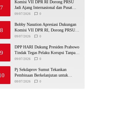
Komisi VII DPR RI Dorong PRSU
7
Jadi Ajang Internasional dan Pusat
Investasi Sumut
09/07/2026
0
Bobby Nasution Apresiasi Dukungan
8
Komisi VII DPR RI, Dorong PRSU
Masuk Kalender Event Nasional
09/07/2026
0
DPP HARI Dukung Presiden Prabowo
9
Tindak Tegas Pelaku Korupsi Tanpa
Tebang Pilih
09/07/2026
0
Pj Sekdaprov Sumut Tekankan
10
Pembinaan Berkelanjutan untuk
Lahirkan Generasi Qurani Berkarakter
08/07/2026
0