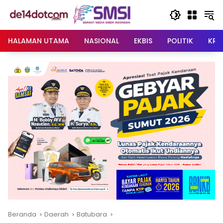
Langsung
ke
konten
HALAMAN UTAMA
NASIONAL
EKBIS
POLITIK
KRI
Beranda
Daerah
Batubara