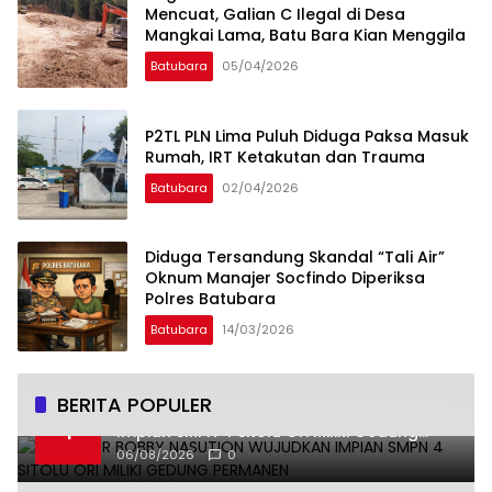
Mencuat, Galian C Ilegal di Desa
Mangkai Lama, Batu Bara Kian Menggila
Batubara
05/04/2026
P2TL PLN Lima Puluh Diduga Paksa Masuk
Rumah, IRT Ketakutan dan Trauma
Batubara
02/04/2026
Diduga Tersandung Skandal “Tali Air”
Oknum Manajer Socfindo Diperiksa
Polres Batubara
Batubara
14/03/2026
BERITA POPULER
Gubernur Bobby Nasution Wujudkan
1
Impian SMPN 4 Sitolu Ori Miliki Gedung
Permanen
06/08/2026
0