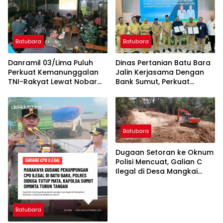
Batubara
Batubara
Danramil 03/Lima Puluh
Dinas Pertanian Batu Bara
Perkuat Kemanunggalan
Jalin Kerjasama Dengan
TNI-Rakyat Lewat Nobar
Bank Sumut, Perkuat
Piala Dunia Bersama
Komoditi Cabai dan Padi
Warga
Batubara
Dugaan Setoran ke Oknum
Polisi Mencuat, Galian C
Ilegal di Desa Mangkai
Lama, Batu Bara Kian
Menggila
Batubara