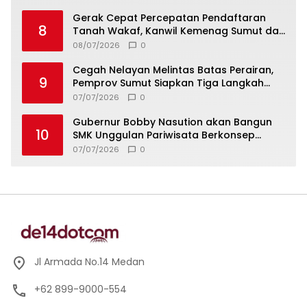
Gerak Cepat Percepatan Pendaftaran
8
Tanah Wakaf, Kanwil Kemenag Sumut dan
Lintas Instansi Bahas Draf MoU
08/07/2026
0
Cegah Nelayan Melintas Batas Perairan,
9
Pemprov Sumut Siapkan Tiga Langkah
Strategis
07/07/2026
0
Gubernur Bobby Nasution akan Bangun
10
SMK Unggulan Pariwisata Berkonsep
Boarding School di Samosir
07/07/2026
0
Jl Armada No.14 Medan
+62 899-9000-554