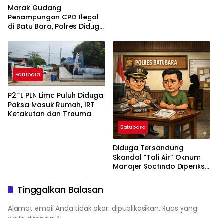
Marak Gudang
Penampungan CPO Ilegal
di Batu Bara, Polres Diduga
Tutup Mata, Kapolda
Sumut Diminta Turun
Tangan
Batubara
P2TL PLN Lima Puluh Diduga
Paksa Masuk Rumah, IRT
Ketakutan dan Trauma
Batubara
Diduga Tersandung
Skandal “Tali Air” Oknum
Manajer Socfindo Diperiksa
Polres Batubara
Tinggalkan Balasan
Alamat email Anda tidak akan dipublikasikan.
Ruas yang