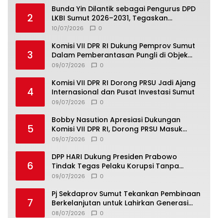
Bunda Yin Dilantik sebagai Pengurus DPD
2
LKBI Sumut 2026–2031, Tegaskan
Komitmen Perkuat Toleransi dan
10/07/2026
0
Kerukunan
Komisi VII DPR RI Dukung Pemprov Sumut
3
Dalam Pemberantasan Pungli di Objek
Wisata
09/07/2026
0
Komisi VII DPR RI Dorong PRSU Jadi Ajang
4
Internasional dan Pusat Investasi Sumut
09/07/2026
0
Bobby Nasution Apresiasi Dukungan
5
Komisi VII DPR RI, Dorong PRSU Masuk
Kalender Event Nasional
09/07/2026
0
DPP HARI Dukung Presiden Prabowo
6
Tindak Tegas Pelaku Korupsi Tanpa
Tebang Pilih
09/07/2026
0
Pj Sekdaprov Sumut Tekankan Pembinaan
7
Berkelanjutan untuk Lahirkan Generasi
Qurani Berkarakter
08/07/2026
0