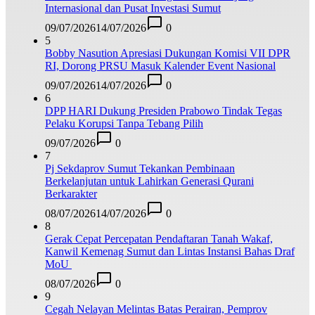
Internasional dan Pusat Investasi Sumut
09/07/2026
14/07/2026
0
5
Bobby Nasution Apresiasi Dukungan Komisi VII DPR
RI, Dorong PRSU Masuk Kalender Event Nasional
09/07/2026
14/07/2026
0
6
DPP HARI Dukung Presiden Prabowo Tindak Tegas
Pelaku Korupsi Tanpa Tebang Pilih
09/07/2026
0
7
Pj Sekdaprov Sumut Tekankan Pembinaan
Berkelanjutan untuk Lahirkan Generasi Qurani
Berkarakter
08/07/2026
14/07/2026
0
8
Gerak Cepat Percepatan Pendaftaran Tanah Wakaf,
Kanwil Kemenag Sumut dan Lintas Instansi Bahas Draf
MoU
08/07/2026
0
9
Cegah Nelayan Melintas Batas Perairan, Pemprov