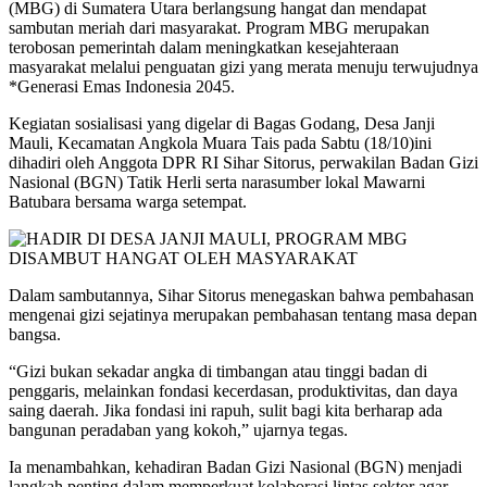
(MBG) di Sumatera Utara berlangsung hangat dan mendapat
sambutan meriah dari masyarakat. Program MBG merupakan
terobosan pemerintah dalam meningkatkan kesejahteraan
masyarakat melalui penguatan gizi yang merata menuju terwujudnya
*Generasi Emas Indonesia 2045.
Kegiatan sosialisasi yang digelar di Bagas Godang, Desa Janji
Mauli, Kecamatan Angkola Muara Tais pada Sabtu (18/10)ini
dihadiri oleh Anggota DPR RI Sihar Sitorus, perwakilan Badan Gizi
Nasional (BGN) Tatik Herli serta narasumber lokal Mawarni
Batubara bersama warga setempat.
Dalam sambutannya, Sihar Sitorus menegaskan bahwa pembahasan
mengenai gizi sejatinya merupakan pembahasan tentang masa depan
bangsa.
“Gizi bukan sekadar angka di timbangan atau tinggi badan di
penggaris, melainkan fondasi kecerdasan, produktivitas, dan daya
saing daerah. Jika fondasi ini rapuh, sulit bagi kita berharap ada
bangunan peradaban yang kokoh,” ujarnya tegas.
Ia menambahkan, kehadiran Badan Gizi Nasional (BGN) menjadi
langkah penting dalam memperkuat kolaborasi lintas sektor agar