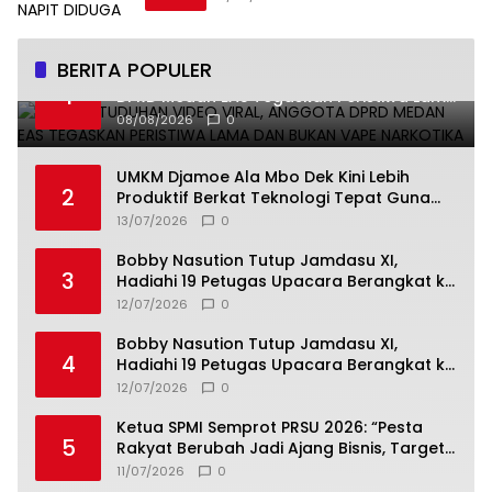
BERITA POPULER
Bantah Tuduhan Video Viral, Anggota
1
DPRD Medan EAS Tegaskan Peristiwa Lama
dan Bukan Vape Narkotika
08/08/2026
0
UMKM Djamoe Ala Mbo Dek Kini Lebih
2
Produktif Berkat Teknologi Tepat Guna
dari Universitas Dhyana Pura
13/07/2026
0
Bobby Nasution Tutup Jamdasu XI,
3
Hadiahi 19 Petugas Upacara Berangkat ke
Jamnas 2026
12/07/2026
0
Bobby Nasution Tutup Jamdasu XI,
4
Hadiahi 19 Petugas Upacara Berangkat ke
Jamnas 2026
12/07/2026
0
Ketua SPMI Semprot PRSU 2026: “Pesta
5
Rakyat Berubah Jadi Ajang Bisnis, Target
300 Ribu Pengunjung Tinggal Slogan”
11/07/2026
0