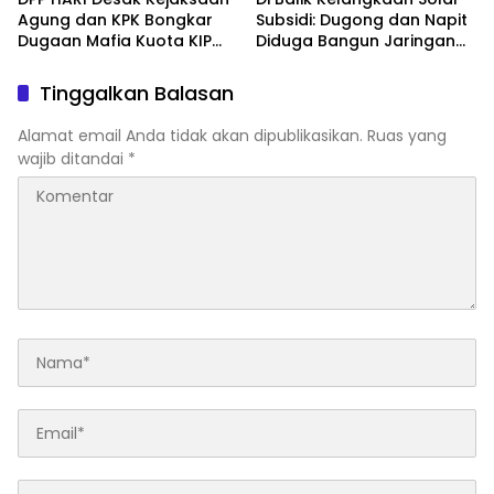
Agung dan KPK Bongkar
Subsidi: Dugong dan Napit
Dugaan Mafia Kuota KIP
Diduga Bangun Jaringan
Kuliah, Minta Oknum DPR RI
Penimbunan BBM, Raup
hingga Kampus Penerima
Untung Ratusan Juta
Tinggalkan Balasan
Diperiksa
Rupiah per Hari
Alamat email Anda tidak akan dipublikasikan.
Ruas yang
wajib ditandai
*