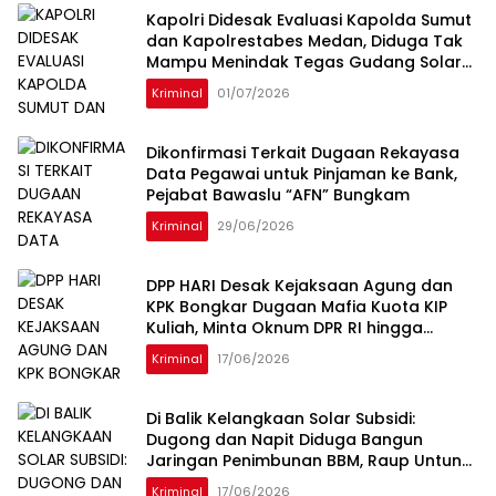
Kapolri Didesak Evaluasi Kapolda Sumut
dan Kapolrestabes Medan, Diduga Tak
Mampu Menindak Tegas Gudang Solar
Subsidi Napit dan Dugong
Kriminal
01/07/2026
Dikonfirmasi Terkait Dugaan Rekayasa
Data Pegawai untuk Pinjaman ke Bank,
Pejabat Bawaslu “AFN” Bungkam
Kriminal
29/06/2026
DPP HARI Desak Kejaksaan Agung dan
KPK Bongkar Dugaan Mafia Kuota KIP
Kuliah, Minta Oknum DPR RI hingga
Kampus Penerima Diperiksa
Kriminal
17/06/2026
Di Balik Kelangkaan Solar Subsidi:
Dugong dan Napit Diduga Bangun
Jaringan Penimbunan BBM, Raup Untung
Ratusan Juta Rupiah per Hari
Kriminal
17/06/2026