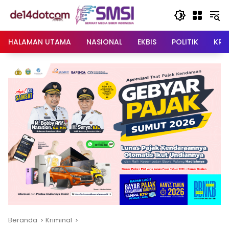
Langsung
ke
konten
HALAMAN UTAMA
NASIONAL
EKBIS
POLITIK
KRI
Beranda
Kriminal