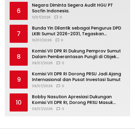
Negara Diminta Segera Audit HGU PT
6
Socfin Indonesia.
11/07/2026
0
Bunda Yin Dilantik sebagai Pengurus DPD
7
LKBI Sumut 2026–2031, Tegaskan
Komitmen Perkuat Toleransi dan
10/07/2026
0
Kerukunan
Komisi VII DPR RI Dukung Pemprov Sumut
8
Dalam Pemberantasan Pungli di Objek
Wisata
09/07/2026
0
Komisi VII DPR RI Dorong PRSU Jadi Ajang
9
Internasional dan Pusat Investasi Sumut
09/07/2026
0
Bobby Nasution Apresiasi Dukungan
10
Komisi VII DPR RI, Dorong PRSU Masuk
Kalender Event Nasional
09/07/2026
0