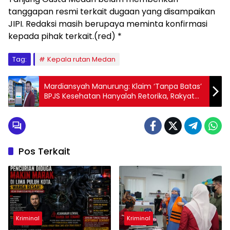
tanggapan resmi terkait dugaan yang disampaikan
JIPI. Redaksi masih berupaya meminta konfirmasi
kepada pihak terkait.(red) *
Tag:
Kepala rutan Medan
Mardiansyah Manurung: Klaim ‘Tanpa Batas’
BPJS Kesehatan Hanyalah Retorika, Rakyat
Hadapi Pembatasan Nyata di Lapangan
Pos Terkait
Kriminal
Kriminal