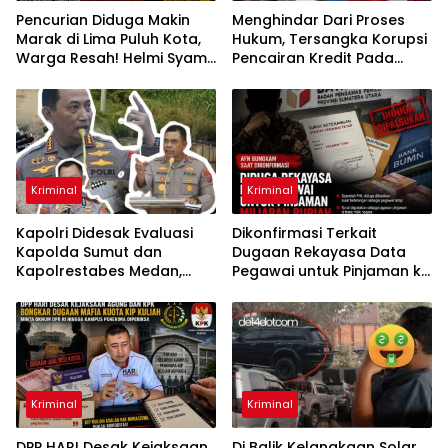
Pencurian Diduga Makin
Menghindar Dari Proses
Marak di Lima Puluh Kota,
Hukum, Tersangka Korupsi
Warga Resah! Helmi Syam
Pencairan Kredit Pada
Desak Polisi Bergerak
PT.Bank Sumut Farah
Hasmina Ditangkap Oleh
Tim Intelijen Kejati Sumut Di
Jakarta
Kriminal
Kriminal
Kapolri Didesak Evaluasi
Dikonfirmasi Terkait
Kapolda Sumut dan
Dugaan Rekayasa Data
Kapolrestabes Medan,
Pegawai untuk Pinjaman ke
Diduga Tak Mampu
Bank, Pejabat Bawaslu
Menindak Tegas Gudang
“AFN” Bungkam
Solar Subsidi Napit dan
Dugong
Kriminal
Kriminal
DPP HARI Desak Kejaksaan
Di Balik Kelangkaan Solar