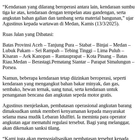
“Kendaraan yang dilarang beroperasi antara lain, kendaraan sumbu
tiga ke atas, kendaraan dengan tempelan atau gandengan, serta
angkutan bahan galian dan tambang serta material bangunan,” ujar
Agustinus kepada wartawan di Medan, Kamis (13/3/2025).
Ruas Jalan yang Dibatasi:
Batas Provinsi Aceh – Tanjung Pura – Stabat – Binjai – Medan –
Lubuk Pakam – Sei Rampah – Tebing Tinggi – Lima Puluh –
Kisaran – Aek Kanopan – Rantauprapat – Kota Pinang – Batas
Riau.​Medan – Berastagi.Pematang Siantar – Parapat Simalungun –
Porsea.
Namun, beberapa kendaraan tetap diizinkan beroperasi, seperti
kendaraan yang mengangkut bahan bakar minyak, dan gas,
sembako, hewan ternak, uang tunai, serta kendaraan untuk
penanganan bencana dan angkutan sepeda motor gratis.
Agustinus menjelaskan, pembatasan operasional angkutan barang
dimaksudkan untuk memberi kenyamanan kepada masyarakat
selama masa mudik Lebaran Idulfitri. Ia meminta para operator
angkutan agar mematuhi regulasi tersebut. Bagi yang melanggar,
akan dikenakan sanksi tilang.
“Kami juga akan mensosialisasikan pembatasan tersebut kepada