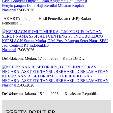
BPK Bongkar Dugaan Celah Anggaran Haji, Potensi
Penyimpangan Dana Haji Bernilai Miliaran Rupiah
Nasional
27/06/2026
JAKARTA – Laporan Hasil Pemeriksaan (LHP) Badan
Pemeriksa…
KSPSI AGN Sumut Murka, T.M. Yusuf: Jangan Seret Nama SPSI
Jadi Centeng PT Indobuildco
Nasional
17/06/2026
De14dotcom, Medan, 17 Juni 2026 – Ketua DPD…
KEJAKSAAN RI SETOR Rp1,03 TRILIUN KE KAS
NEGARA, ASET EDI TANSIL BERHASIL DISELAMATKAN
Nasional
15/06/2026
De14dotcom, Jakarta, 15 Juni 2026 — Kejaksaan Republik…
BERITA POPULER