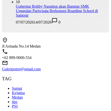
10
Gubernur Bobby Nasution akan Bangun SMK
Unggulan Pariwisata Berkonsep Boarding School di
Samosir
07/07/2026
14/07/2026
0
Jl Armada No.14 Medan
+62 899-9000-554
Galeripotret@gmail.com
TAG
Sumut
Kejatisu
Medan
tips
PSI