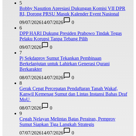
5
Bobby Nasution Apresiasi Dukungan Komisi VII DPR
RI, Dorong PRSU Masuk Kalender Event Nasional
09/07/2026
14/07/2026
0
6
DPP HARI Dukung Presiden Prabowo Tindak Tegas
Pelaku Korupsi Tanpa Tebang Pilih
09/07/2026
0
7
Pj Sekdaprov Sumut Tekankan Pembinaan
Berkelanjutan untuk Lahirkan Generasi Qurani
Berkarakter
08/07/2026
14/07/2026
0
8
Gerak Cepat Percepatan Pendaftaran Tanah Wakaf,
Kanwil Kemenag Sumut dan Lintas Instansi Bahas Draf
MoU
08/07/2026
0
9
Cegah Nelayan Melintas Batas Perairan, Pemprov
Sumut Siapkan Tiga Langkah Strategis
07/07/2026
14/07/2026
0