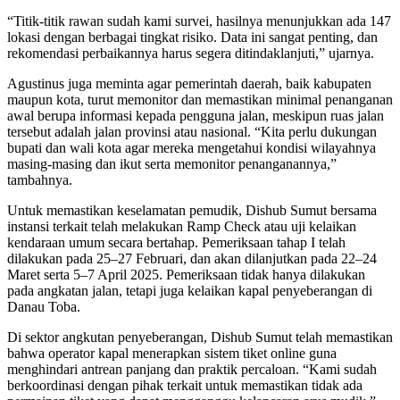
“Titik-titik rawan sudah kami survei, hasilnya menunjukkan ada 147
lokasi dengan berbagai tingkat risiko. Data ini sangat penting, dan
rekomendasi perbaikannya harus segera ditindaklanjuti,” ujarnya.
Agustinus juga meminta agar pemerintah daerah, baik kabupaten
maupun kota, turut memonitor dan memastikan minimal penanganan
awal berupa informasi kepada pengguna jalan, meskipun ruas jalan
tersebut adalah jalan provinsi atau nasional. “Kita perlu dukungan
bupati dan wali kota agar mereka mengetahui kondisi wilayahnya
masing-masing dan ikut serta memonitor penanganannya,”
tambahnya.
Untuk memastikan keselamatan pemudik, Dishub Sumut bersama
instansi terkait telah melakukan Ramp Check atau uji kelaikan
kendaraan umum secara bertahap. Pemeriksaan tahap I telah
dilakukan pada 25–27 Februari, dan akan dilanjutkan pada 22–24
Maret serta 5–7 April 2025. Pemeriksaan tidak hanya dilakukan
pada angkatan jalan, tetapi juga kelaikan kapal penyeberangan di
Danau Toba.
Di sektor angkutan penyeberangan, Dishub Sumut telah memastikan
bahwa operator kapal menerapkan sistem tiket online guna
menghindari antrean panjang dan praktik percaloan. “Kami sudah
berkoordinasi dengan pihak terkait untuk memastikan tidak ada