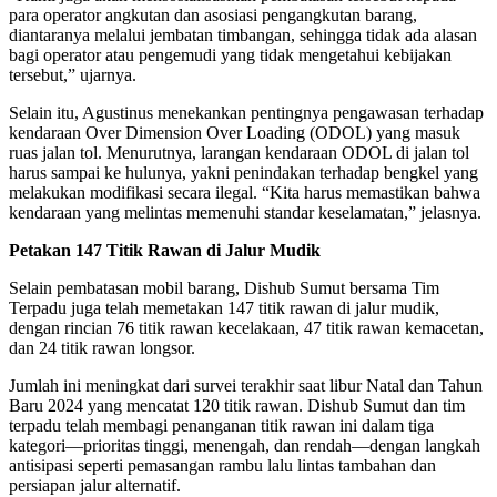
para operator angkutan dan asosiasi pengangkutan barang,
diantaranya melalui jembatan timbangan, sehingga tidak ada alasan
bagi operator atau pengemudi yang tidak mengetahui kebijakan
tersebut,” ujarnya.
Selain itu, Agustinus menekankan pentingnya pengawasan terhadap
kendaraan Over Dimension Over Loading (ODOL) yang masuk
ruas jalan tol. Menurutnya, larangan kendaraan ODOL di jalan tol
harus sampai ke hulunya, yakni penindakan terhadap bengkel yang
melakukan modifikasi secara ilegal. “Kita harus memastikan bahwa
kendaraan yang melintas memenuhi standar keselamatan,” jelasnya.
Petakan 147 Titik Rawan di Jalur Mudik
Selain pembatasan mobil barang, Dishub Sumut bersama Tim
Terpadu juga telah memetakan 147 titik rawan di jalur mudik,
dengan rincian 76 titik rawan kecelakaan, 47 titik rawan kemacetan,
dan 24 titik rawan longsor.
Jumlah ini meningkat dari survei terakhir saat libur Natal dan Tahun
Baru 2024 yang mencatat 120 titik rawan. Dishub Sumut dan tim
terpadu telah membagi penanganan titik rawan ini dalam tiga
kategori—prioritas tinggi, menengah, dan rendah—dengan langkah
antisipasi seperti pemasangan rambu lalu lintas tambahan dan
persiapan jalur alternatif.