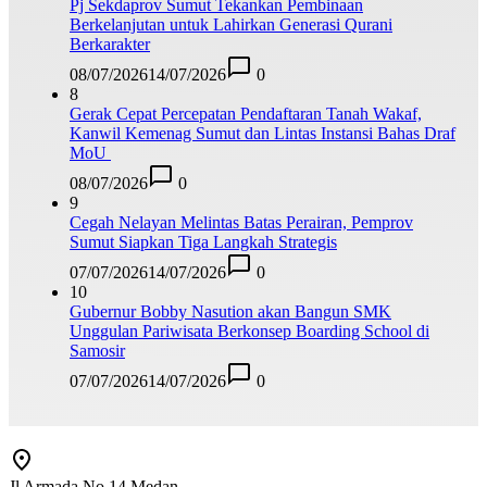
Pj Sekdaprov Sumut Tekankan Pembinaan
Berkelanjutan untuk Lahirkan Generasi Qurani
Berkarakter
08/07/2026
14/07/2026
0
8
Gerak Cepat Percepatan Pendaftaran Tanah Wakaf,
Kanwil Kemenag Sumut dan Lintas Instansi Bahas Draf
MoU
08/07/2026
0
9
Cegah Nelayan Melintas Batas Perairan, Pemprov
Sumut Siapkan Tiga Langkah Strategis
07/07/2026
14/07/2026
0
10
Gubernur Bobby Nasution akan Bangun SMK
Unggulan Pariwisata Berkonsep Boarding School di
Samosir
07/07/2026
14/07/2026
0
Jl Armada No.14 Medan