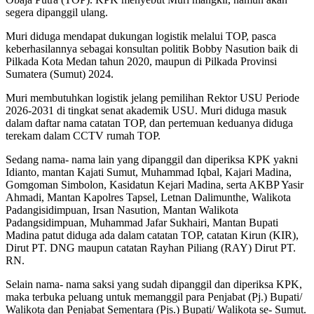
segera dipanggil ulang.
Muri diduga mendapat dukungan logistik melalui TOP, pasca
keberhasilannya sebagai konsultan politik Bobby Nasution baik di
Pilkada Kota Medan tahun 2020, maupun di Pilkada Provinsi
Sumatera (Sumut) 2024.
Muri membutuhkan logistik jelang pemilihan Rektor USU Periode
2026-2031 di tingkat senat akademik USU. Muri diduga masuk
dalam daftar nama catatan TOP, dan pertemuan keduanya diduga
terekam dalam CCTV rumah TOP.
Sedang nama- nama lain yang dipanggil dan diperiksa KPK yakni
Idianto, mantan Kajati Sumut, Muhammad Iqbal, Kajari Madina,
Gomgoman Simbolon, Kasidatun Kejari Madina, serta AKBP Yasir
Ahmadi, Mantan Kapolres Tapsel, Letnan Dalimunthe, Walikota
Padangisidimpuan, Irsan Nasution, Mantan Walikota
Padangsidimpuan, Muhammad Jafar Sukhairi, Mantan Bupati
Madina patut diduga ada dalam catatan TOP, catatan Kirun (KIR),
Dirut PT. DNG maupun catatan Rayhan Piliang (RAY) Dirut PT.
RN.
Selain nama- nama saksi yang sudah dipanggil dan diperiksa KPK,
maka terbuka peluang untuk memanggil para Penjabat (Pj.) Bupati/
Walikota dan Penjabat Sementara (Pjs.) Bupati/ Walikota se- Sumut.