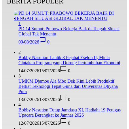
BERITA POPULER
1
PD 14 Sumut: Prabowo Bekerja Baik di Tengah Situasi
Global Tak Menentu
09/08/2026
0
2
Bobby Nasution Lantik 8 Pejabat Eselon II, Minta
Ciptakan Program yang Dorong Pertumbuhan Ekonomi
14/07/2026
15/07/2026
0
3
UMKM Djamoe Ala Mbo Dek Kini Lebih Produktif
Berkat Teknologi Tepat Guna dari Universitas Dhyana
Pura
13/07/2026
13/07/2026
0
4
Bobby Nasution Tutup Jamdasu XI, Hadiahi 19 Petugas
Upacara Berangkat ke Jamnas 2026
12/07/2026
15/07/2026
0
5