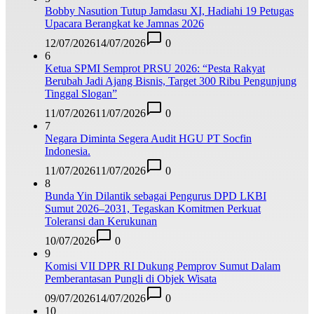
Bobby Nasution Tutup Jamdasu XI, Hadiahi 19 Petugas
Upacara Berangkat ke Jamnas 2026
12/07/2026
14/07/2026
0
6
Ketua SPMI Semprot PRSU 2026: “Pesta Rakyat
Berubah Jadi Ajang Bisnis, Target 300 Ribu Pengunjung
Tinggal Slogan”
11/07/2026
11/07/2026
0
7
Negara Diminta Segera Audit HGU PT Socfin
Indonesia.
11/07/2026
11/07/2026
0
8
Bunda Yin Dilantik sebagai Pengurus DPD LKBI
Sumut 2026–2031, Tegaskan Komitmen Perkuat
Toleransi dan Kerukunan
10/07/2026
0
9
Komisi VII DPR RI Dukung Pemprov Sumut Dalam
Pemberantasan Pungli di Objek Wisata
09/07/2026
14/07/2026
0
10