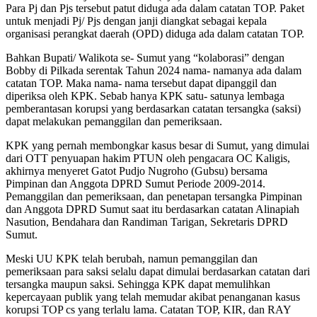
Para Pj dan Pjs tersebut patut diduga ada dalam catatan TOP. Paket
untuk menjadi Pj/ Pjs dengan janji diangkat sebagai kepala
organisasi perangkat daerah (OPD) diduga ada dalam catatan TOP.
Bahkan Bupati/ Walikota se- Sumut yang “kolaborasi” dengan
Bobby di Pilkada serentak Tahun 2024 nama- namanya ada dalam
catatan TOP. Maka nama- nama tersebut dapat dipanggil dan
diperiksa oleh KPK. Sebab hanya KPK satu- satunya lembaga
pemberantasan korupsi yang berdasarkan catatan tersangka (saksi)
dapat melakukan pemanggilan dan pemeriksaan.
KPK yang pernah membongkar kasus besar di Sumut, yang dimulai
dari OTT penyuapan hakim PTUN oleh pengacara OC Kaligis,
akhirnya menyeret Gatot Pudjo Nugroho (Gubsu) bersama
Pimpinan dan Anggota DPRD Sumut Periode 2009-2014.
Pemanggilan dan pemeriksaan, dan penetapan tersangka Pimpinan
dan Anggota DPRD Sumut saat itu berdasarkan catatan Alinapiah
Nasution, Bendahara dan Randiman Tarigan, Sekretaris DPRD
Sumut.
Meski UU KPK telah berubah, namun pemanggilan dan
pemeriksaan para saksi selalu dapat dimulai berdasarkan catatan dari
tersangka maupun saksi. Sehingga KPK dapat memulihkan
kepercayaan publik yang telah memudar akibat penanganan kasus
korupsi TOP cs yang terlalu lama. Catatan TOP, KIR, dan RAY