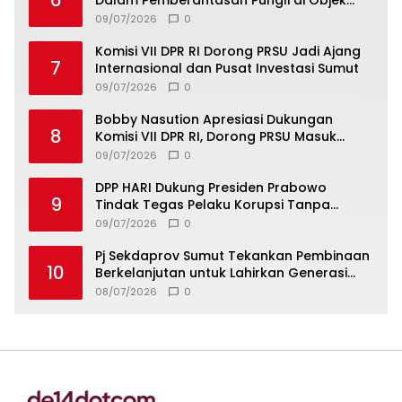
6
Dalam Pemberantasan Pungli di Objek
Wisata
09/07/2026
0
Komisi VII DPR RI Dorong PRSU Jadi Ajang
7
Internasional dan Pusat Investasi Sumut
09/07/2026
0
Bobby Nasution Apresiasi Dukungan
8
Komisi VII DPR RI, Dorong PRSU Masuk
Kalender Event Nasional
09/07/2026
0
DPP HARI Dukung Presiden Prabowo
9
Tindak Tegas Pelaku Korupsi Tanpa
Tebang Pilih
09/07/2026
0
Pj Sekdaprov Sumut Tekankan Pembinaan
10
Berkelanjutan untuk Lahirkan Generasi
Qurani Berkarakter
08/07/2026
0