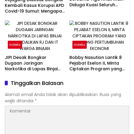
Diduga Kuasi Seluruh
Kembali Kasus Korupsi APD
Proyek di RSUD Pirngadi
Covid-19 Sumut: Mengapa
Medan
Direktur PT Sadado Hingga
Kini Tak Tersentuh?
indeks
indeks
JIPI Desak Bongkar
Bobby Nasution Lantik 8
Dugaan Jaringan
Pejabat Eselon II, Minta
Narkotika di Lapas Binjai
Ciptakan Program yang
Dikendalikan RJ dan IT
Dorong Pertumbuhan
Warga Binaan
Ekonomi
Tinggalkan Balasan
Alamat email Anda tidak akan dipublikasikan.
Ruas yang
wajib ditandai
*