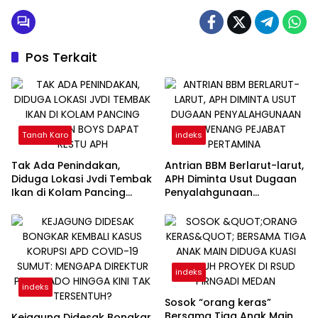
Pos Terkait
Tanah Karo
indeks
Tak Ada Penindakan,
Antrian BBM Berlarut-larut,
Diduga Lokasi Jvdi Tembak
APH Diminta Usut Dugaan
Ikan di Kolam Pancing
Penyalahgunaan
Kerangan Boys Dapat
Wewenang Pejabat
Restu APH
Pertamina
indeks
indeks
Sosok “orang keras”
Bersama Tiga Anak Main
Kejagung Didesak Bongkar