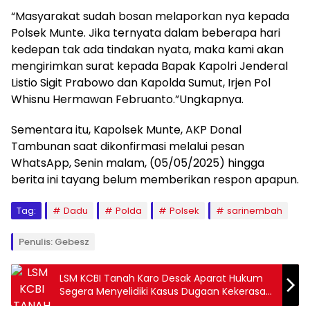
“Masyarakat sudah bosan melaporkan nya kepada
Polsek Munte. Jika ternyata dalam beberapa hari
kedepan tak ada tindakan nyata, maka kami akan
mengirimkan surat kepada Bapak Kapolri Jenderal
Listio Sigit Prabowo dan Kapolda Sumut, Irjen Pol
Whisnu Hermawan Februanto.”Ungkapnya.
Sementara itu, Kapolsek Munte, AKP Donal
Tambunan saat dikonfirmasi melalui pesan
WhatsApp, Senin malam, (05/05/2025) hingga
berita ini tayang belum memberikan respon apapun.
Tag:
Dadu
Polda
Polsek
sarinembah
Penulis: Gebesz
LSM KCBI Tanah Karo Desak Aparat Hukum
Segera Menyelidiki Kasus Dugaan Kekerasan
dan Pungli di SMPN 2 Mardinding