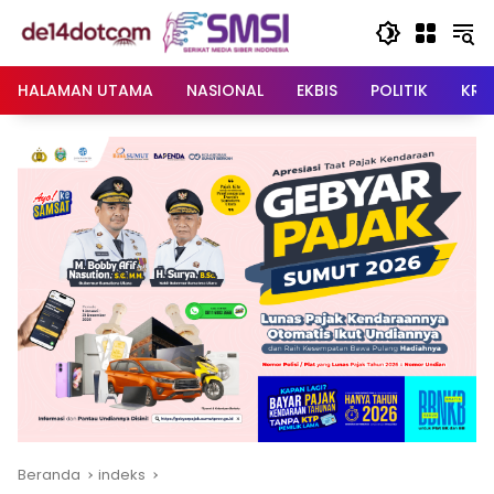
Langsung
ke
konten
HALAMAN UTAMA
NASIONAL
EKBIS
POLITIK
KRI
Beranda
indeks