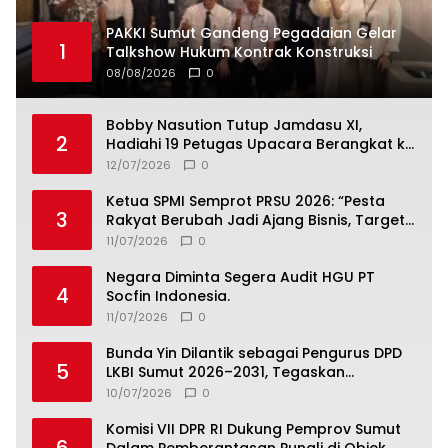
PAKKI Sumut Gandeng Pegadaian Gelar
1
Talkshow Hukum Kontrak Konstruksi
08/08/2026
0
Bobby Nasution Tutup Jamdasu XI,
2
Hadiahi 19 Petugas Upacara Berangkat ke
Jamnas 2026
12/07/2026
0
Ketua SPMI Semprot PRSU 2026: “Pesta
3
Rakyat Berubah Jadi Ajang Bisnis, Target
300 Ribu Pengunjung Tinggal Slogan”
11/07/2026
0
Negara Diminta Segera Audit HGU PT
4
Socfin Indonesia.
11/07/2026
0
Bunda Yin Dilantik sebagai Pengurus DPD
5
LKBI Sumut 2026–2031, Tegaskan
Komitmen Perkuat Toleransi dan
10/07/2026
0
Kerukunan
Komisi VII DPR RI Dukung Pemprov Sumut