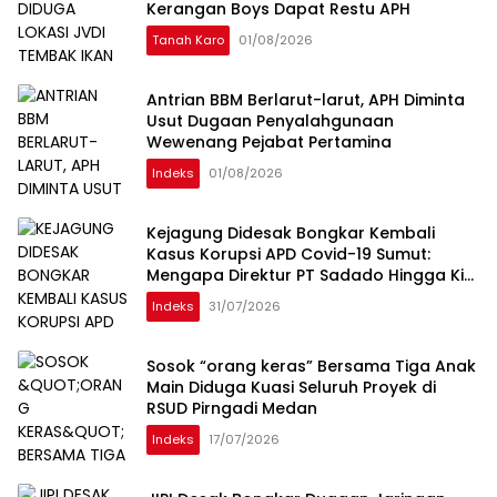
Kerangan Boys Dapat Restu APH
Tanah Karo
01/08/2026
Antrian BBM Berlarut-larut, APH Diminta
Usut Dugaan Penyalahgunaan
Wewenang Pejabat Pertamina
Indeks
01/08/2026
Kejagung Didesak Bongkar Kembali
Kasus Korupsi APD Covid-19 Sumut:
Mengapa Direktur PT Sadado Hingga Kini
Tak Tersentuh?
Indeks
31/07/2026
Sosok “orang keras” Bersama Tiga Anak
Main Diduga Kuasi Seluruh Proyek di
RSUD Pirngadi Medan
Indeks
17/07/2026