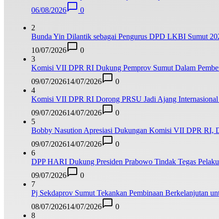
06/08/2026
0
2
Bunda Yin Dilantik sebagai Pengurus DPD LKBI Sumut 20
10/07/2026
0
3
Komisi VII DPR RI Dukung Pemprov Sumut Dalam Pemberan
09/07/2026
14/07/2026
0
4
Komisi VII DPR RI Dorong PRSU Jadi Ajang Internasional 
09/07/2026
14/07/2026
0
5
Bobby Nasution Apresiasi Dukungan Komisi VII DPR RI, 
09/07/2026
14/07/2026
0
6
DPP HARI Dukung Presiden Prabowo Tindak Tegas Pelaku 
09/07/2026
0
7
Pj Sekdaprov Sumut Tekankan Pembinaan Berkelanjutan unt
08/07/2026
14/07/2026
0
8