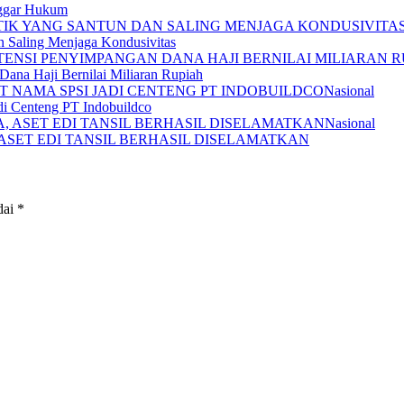
nggar Hukum
n Saling Menjaga Kondusivitas
ana Haji Bernilai Miliaran Rupiah
Nasional
i Centeng PT Indobuildco
Nasional
 ASET EDI TANSIL BERHASIL DISELAMATKAN
dai
*