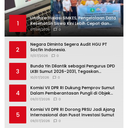
Undhira Inisiasi SIMKES, Pengelolaan Data
1
Kesehatan Siswa Kini Lebih Cepat dan
Terintegrasi
07/08/2026
0
Negara Diminta Segera Audit HGU PT
2
Socfin Indonesia.
11/07/2026
0
Bunda Yin Dilantik sebagai Pengurus DPD
3
LKBI Sumut 2026–2031, Tegaskan
Komitmen Perkuat Toleransi dan
10/07/2026
0
Kerukunan
Komisi VII DPR RI Dukung Pemprov Sumut
4
Dalam Pemberantasan Pungli di Objek
Wisata
09/07/2026
0
Komisi VII DPR RI Dorong PRSU Jadi Ajang
5
Internasional dan Pusat Investasi Sumut
09/07/2026
0