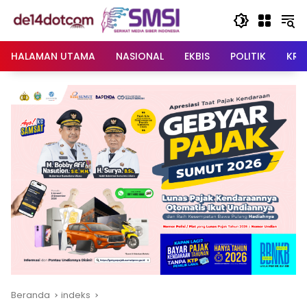
Langsung
ke
konten
HALAMAN UTAMA
NASIONAL
EKBIS
POLITIK
KRI
Beranda
indeks