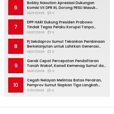
Bobby Nasution Apresiasi Dukungan
6
Komisi VII DPR RI, Dorong PRSU Masuk
Kalender Event Nasional
09/07/2026
0
DPP HARI Dukung Presiden Prabowo
7
Tindak Tegas Pelaku Korupsi Tanpa
Tebang Pilih
09/07/2026
0
Pj Sekdaprov Sumut Tekankan Pembinaan
8
Berkelanjutan untuk Lahirkan Generasi
Qurani Berkarakter
08/07/2026
0
Gerak Cepat Percepatan Pendaftaran
9
Tanah Wakaf, Kanwil Kemenag Sumut dan
Lintas Instansi Bahas Draf MoU
08/07/2026
0
Cegah Nelayan Melintas Batas Perairan,
10
Pemprov Sumut Siapkan Tiga Langkah
Strategis
07/07/2026
0