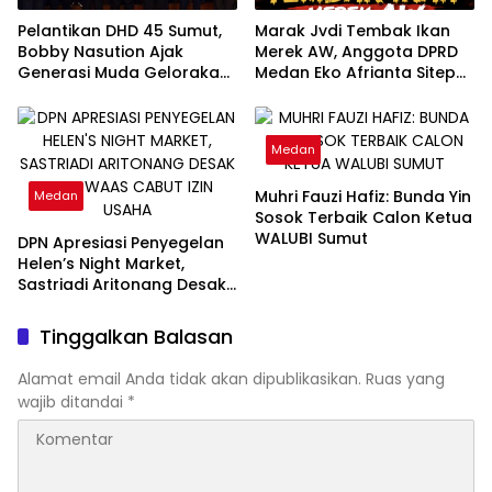
Pelantikan DHD 45 Sumut,
Marak Jvdi Tembak Ikan
Bobby Nasution Ajak
Merek AW, Anggota DPRD
Generasi Muda Gelorakan
Medan Eko Afrianta Sitepu
Semangat Juang ’45
Desak Kapolda Sumut
Copot Kapolsek Medan
Tuntungan
Medan
Muhri Fauzi Hafiz: Bunda Yin
Medan
Sosok Terbaik Calon Ketua
WALUBI Sumut
DPN Apresiasi Penyegelan
Helen’s Night Market,
Sastriadi Aritonang Desak
Rico Waas Cabut Izin
Usaha
Tinggalkan Balasan
Alamat email Anda tidak akan dipublikasikan.
Ruas yang
wajib ditandai
*