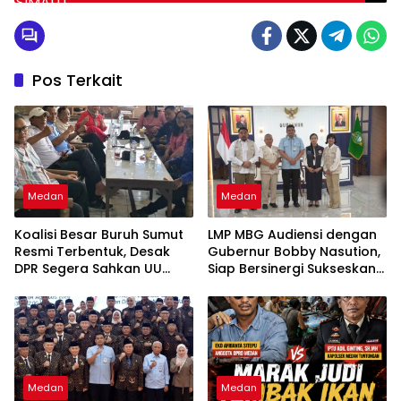
Terikat
Pos Terkait
Medan
Medan
Koalisi Besar Buruh Sumut
LMP MBG Audiensi dengan
Resmi Terbentuk, Desak
Gubernur Bobby Nasution,
DPR Segera Sahkan UU
Siap Bersinergi Sukseskan
Ketenagakerjaan Baru:
Program Makan Bergizi
“Bukan Tambal Sulam, Tapi
Gratis di Sumatera Utara
Perubahan Total”
Medan
Medan