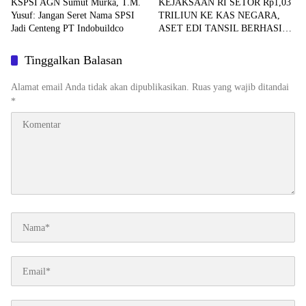
KSPSI AGN Sumut Murka, T.M.
KEJAKSAAN RI SETOR Rp1,03
Yusuf: Jangan Seret Nama SPSI
TRILIUN KE KAS NEGARA,
Jadi Centeng PT Indobuildco
ASET EDI TANSIL BERHASIL
DISELAMATKAN
Tinggalkan Balasan
Alamat email Anda tidak akan dipublikasikan.
Ruas yang wajib ditandai
*