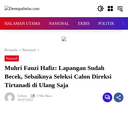
Langsung
ke
konten
HALAMAN UTAMA
NASIONAL
EKBIS
POLITIK
KR
Beranda
Nasional
Nasional
Muhri Fauzi Hafiz: Lapangan Sudah
Becek, Sebaiknya Seleksi Calon Direksi
Tirtanadi di Ulang Saja
Gebesz
3 Min Baca
05/07/2025