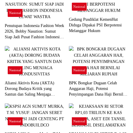
Nasional
Nasional
Gedung Pusdiklat KemenHut
Diduga Dipakai PSI Berpotensi
Penutupan Indonesia Fashion Week
Melanggar Hukum
2026, Bobby Nasution: Sumut
Siap Jadi Pusat Fashion Indonesia
Lewat Wastra
Nasional
Nasional
Aliansi Aktivis Kota (AKTA)
BPK Bongkar Dugaan Celah
Dorong Budaya Kritik yang
Anggaran Haji, Potensi
Santun dan Saling Menjaga
Penyimpangan Dana Haji Bernilai
Kondusivitas
Miliaran Rupiah
Nasional
Nasional