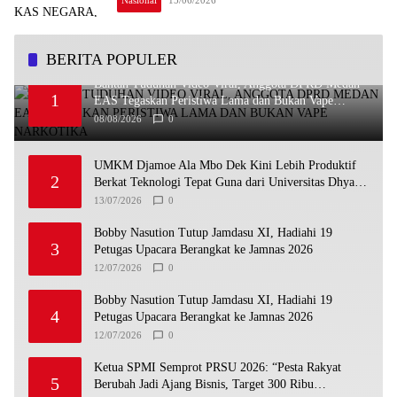
BERITA POPULER
Bantah Tuduhan Video Viral, Anggota DPRD Medan
1
EAS Tegaskan Peristiwa Lama dan Bukan Vape
Narkotika
08/08/2026
0
UMKM Djamoe Ala Mbo Dek Kini Lebih Produktif
2
Berkat Teknologi Tepat Guna dari Universitas Dhyana
Pura
13/07/2026
0
Bobby Nasution Tutup Jamdasu XI, Hadiahi 19
3
Petugas Upacara Berangkat ke Jamnas 2026
12/07/2026
0
Bobby Nasution Tutup Jamdasu XI, Hadiahi 19
4
Petugas Upacara Berangkat ke Jamnas 2026
12/07/2026
0
Ketua SPMI Semprot PRSU 2026: “Pesta Rakyat
5
Berubah Jadi Ajang Bisnis, Target 300 Ribu