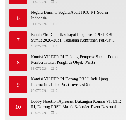
Pengunjung Tinggal Slogan”
11/07/2026
0
Negara Diminta Segera Audit HGU PT Socfin
6
Indonesia.
11/07/2026
0
Bunda Yin Dilantik sebagai Pengurus DPD LKBI
7
Sumut 2026–2031, Tegaskan Komitmen Perkuat
Toleransi dan Kerukunan
10/07/2026
0
Komisi VII DPR RI Dukung Pemprov Sumut Dalam
8
Pemberantasan Pungli di Objek Wisata
09/07/2026
0
Komisi VII DPR RI Dorong PRSU Jadi Ajang
9
Internasional dan Pusat Investasi Sumut
09/07/2026
0
Bobby Nasution Apresiasi Dukungan Komisi VII DPR
10
RI, Dorong PRSU Masuk Kalender Event Nasional
09/07/2026
0