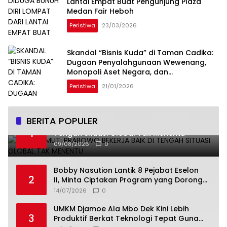
Lantai Empat ‎Buat Pengunjung Plaza
Medan Fair Heboh
Peristiwa
23/03/2026
Skandal “Bisnis Kuda” di Taman Cadika:
Dugaan Penyalahgunaan Wewenang,
Monopoli Aset Negara, dan
Penggelapan PAD Menyeret Sekdis
Peristiwa
21/01/2026
Satpol PP Medan
BERITA POPULER
PD 14 Sumut: Prabowo Bekerja Baik di
1
Tengah Situasi Global Tak Menentu
09/08/2026
0
Bobby Nasution Lantik 8 Pejabat Eselon
2
II, Minta Ciptakan Program yang Dorong
Pertumbuhan Ekonomi
14/07/2026
0
UMKM Djamoe Ala Mbo Dek Kini Lebih
3
Produktif Berkat Teknologi Tepat Guna