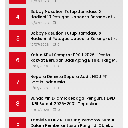
dari Universitas Dhyana Pura
13/07/2026
0
Bobby Nasution Tutup Jamdasu XI,
4
Hadiahi 19 Petugas Upacara Berangkat ke
Jamnas 2026
12/07/2026
0
Bobby Nasution Tutup Jamdasu XI,
5
Hadiahi 19 Petugas Upacara Berangkat ke
Jamnas 2026
12/07/2026
0
Ketua SPMI Semprot PRSU 2026: “Pesta
6
Rakyat Berubah Jadi Ajang Bisnis, Target
300 Ribu Pengunjung Tinggal Slogan”
11/07/2026
0
Negara Diminta Segera Audit HGU PT
7
Socfin Indonesia.
11/07/2026
0
Bunda Yin Dilantik sebagai Pengurus DPD
8
LKBI Sumut 2026–2031, Tegaskan
Komitmen Perkuat Toleransi dan
10/07/2026
0
Kerukunan
Komisi VII DPR RI Dukung Pemprov Sumut
9
Dalam Pemberantasan Pungli di Objek