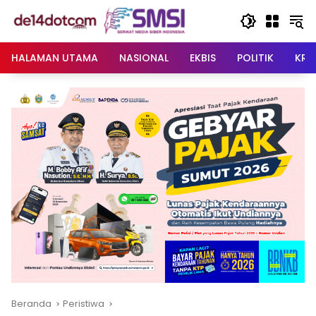
Langsung
ke
konten
HALAMAN UTAMA
NASIONAL
EKBIS
POLITIK
KRI
Beranda
Peristiwa