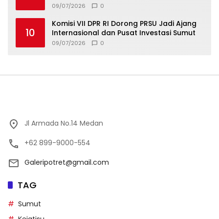
Wisata
09/07/2026
0
Komisi VII DPR RI Dorong PRSU Jadi Ajang
10
Internasional dan Pusat Investasi Sumut
09/07/2026
0
Jl Armada No.14 Medan
+62 899-9000-554
Galeripotret@gmail.com
TAG
Sumut
Kejatisu