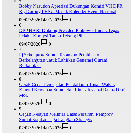
5
Bobby Nasution Apresiasi Dukungan Komisi VII DPR
RI, Dorong PRSU Masuk Kalender Event Nasional
09/07/2026
14/07/2026
0
6
DPP HARI Dukung Presiden Prabowo Tindak Tegas
Pelaku Korupsi Tanpa Tebang Pilih
09/07/2026
0
7
Pj Sekdaprov Sumut Tekankan Pembinaan
Berkelanjutan untuk Lahirkan Generasi Qurani
Berkarakter
08/07/2026
14/07/2026
0
8
Gerak Cepat Percepatan Pendaftaran Tanah Wakaf,
Kanwil Kemenag Sumut dan Lintas Instansi Bahas Draf
MoU
08/07/2026
0
9
Cegah Nelayan Melintas Batas Perairan, Pemprov
Sumut Siapkan Tiga Langkah Strategis
07/07/2026
14/07/2026
0