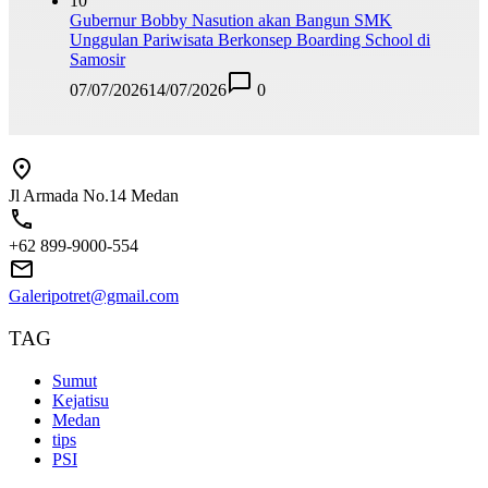
10
Gubernur Bobby Nasution akan Bangun SMK
Unggulan Pariwisata Berkonsep Boarding School di
Samosir
07/07/2026
14/07/2026
0
Jl Armada No.14 Medan
+62 899-9000-554
Galeripotret@gmail.com
TAG
Sumut
Kejatisu
Medan
tips
PSI