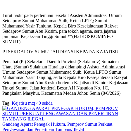
Turut hadir pada pertemuan tersebut Asisten Administrasi Umum
Setdaprov Sumut Muhammad Suib, Ketua LPTQ Sumut
Muhammad Yasir Tanjung, Kepala Biro Kesejahteraan Rakyat
Setdaprov Sumut Abu Kosim, para tokoh agama, serta jajaran
pimpinan Kejaksaan Tinggi Sumut.**(H21/DISKOMINFO
SUMUT)
PJ SEKDAPOV SUMUT AUDIENSI KEPADA KAJATISU
Penjabat (Pj) Sekretaris Daerah Provinsi (Sekdaprov) Sumatera
Utara (Sumut) Sulaiman Harahap didampingi Asisten Administrasi
Umum Setdaprov Sumut Muhammad Suib, Ketua LPTQ Sumut
Muhammad Yasir Tanjung, serta Kepala Biro Kesejahteraan Rakyat
Setdaprov Sumut Abu Kosim bertemu Kajatisu di Kantor Kejaksaan
Tinggi Sumut, Jalan Jenderal Besar AH Nasution No. 1C,
Pangkalan Masyhur, Kecamatan Medan Johor, Senin (8/6/2026).
Tag:
Kejatisu
mtq 40
sekda
Gandeng Aparat Penegak Hukum, Pemprov Sumut Perkuat
Pengawasan dan Penertiban Tambang Ilegal