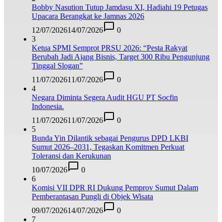
Bobby Nasution Tutup Jamdasu XI, Hadiahi 19 Petugas
Upacara Berangkat ke Jamnas 2026
12/07/2026
14/07/2026
0
3
Ketua SPMI Semprot PRSU 2026: “Pesta Rakyat
Berubah Jadi Ajang Bisnis, Target 300 Ribu Pengunjung
Tinggal Slogan”
11/07/2026
11/07/2026
0
4
Negara Diminta Segera Audit HGU PT Socfin
Indonesia.
11/07/2026
11/07/2026
0
5
Bunda Yin Dilantik sebagai Pengurus DPD LKBI
Sumut 2026–2031, Tegaskan Komitmen Perkuat
Toleransi dan Kerukunan
10/07/2026
0
6
Komisi VII DPR RI Dukung Pemprov Sumut Dalam
Pemberantasan Pungli di Objek Wisata
09/07/2026
14/07/2026
0
7