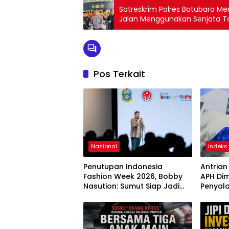
Satreskrim Polres Batubara M
Jalan Menggunakan Senjata 
Pos Terkait
Nasional
indeks
Penutupan Indonesia
Antrian
Fashion Week 2026, Bobby
APH Di
Nasution: Sumut Siap Jadi
Penyal
Pusat Fashion Indonesia
Pejaba
Lewat Wastra