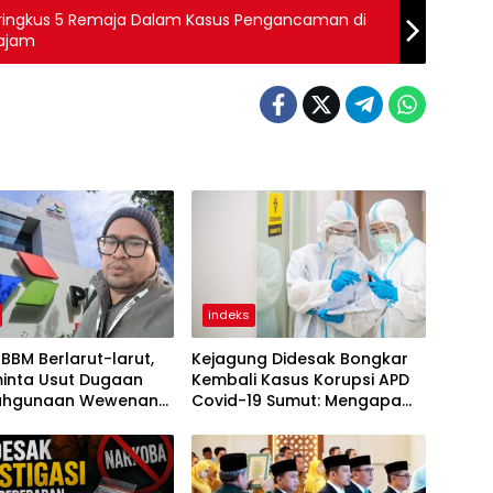
eringkus 5 Remaja Dalam Kasus Pengancaman di
Tajam
indeks
 BBM Berlarut-larut,
Kejagung Didesak Bongkar
minta Usut Dugaan
Kembali Kasus Korupsi APD
ahgunaan Wewenang
Covid-19 Sumut: Mengapa
t Pertamina
Direktur PT Sadado Hingga
Kini Tak Tersentuh?