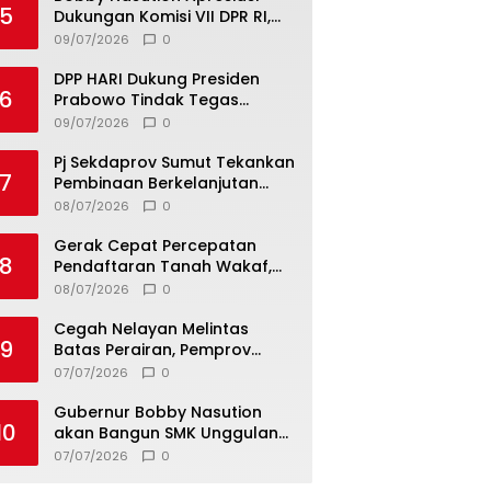
5
Dukungan Komisi VII DPR RI,
Dorong PRSU Masuk Kalender
09/07/2026
0
Event Nasional
DPP HARI Dukung Presiden
6
Prabowo Tindak Tegas
Pelaku Korupsi Tanpa Tebang
09/07/2026
0
Pilih
Pj Sekdaprov Sumut Tekankan
7
Pembinaan Berkelanjutan
untuk Lahirkan Generasi
08/07/2026
0
Qurani Berkarakter
Gerak Cepat Percepatan
8
Pendaftaran Tanah Wakaf,
Kanwil Kemenag Sumut dan
08/07/2026
0
Lintas Instansi Bahas Draf
MoU
Cegah Nelayan Melintas
9
Batas Perairan, Pemprov
Sumut Siapkan Tiga Langkah
07/07/2026
0
Strategis
Gubernur Bobby Nasution
10
akan Bangun SMK Unggulan
Pariwisata Berkonsep
07/07/2026
0
Boarding School di Samosir