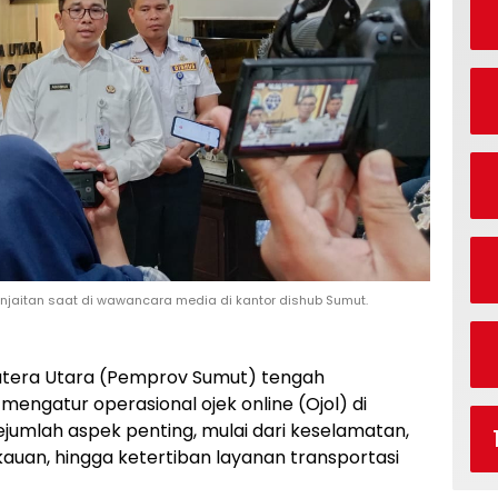
njaitan saat di wawancara media di kantor dishub Sumut.
atera Utara (Pemprov Sumut) tengah
engatur operasional ojek online (Ojol) di
ejumlah aspek penting, mulai dari keselamatan,
uan, hingga ketertiban layanan transportasi