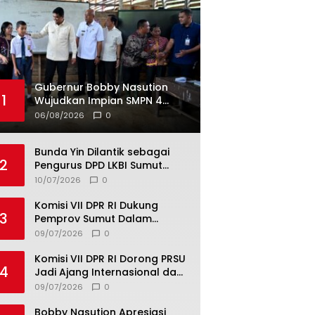
Gubernur Bobby Nasution
1
Wujudkan Impian SMPN 4
Sitolu Ori Miliki Gedung
06/08/2026
0
Permanen
Bunda Yin Dilantik sebagai
2
Pengurus DPD LKBI Sumut
2026–2031, Tegaskan
10/07/2026
0
Komitmen Perkuat Toleransi
dan Kerukunan
Komisi VII DPR RI Dukung
3
Pemprov Sumut Dalam
Pemberantasan Pungli di
09/07/2026
0
Objek Wisata
Komisi VII DPR RI Dorong PRSU
4
Jadi Ajang Internasional dan
Pusat Investasi Sumut
09/07/2026
0
Bobby Nasution Apresiasi