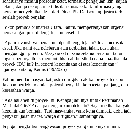
seharusnya melalui prosedur ketat, termasuk pengajuan izin, kajian
teknis, dan persetujuan tertulis dari dinas terkait. Informasi yang
beredar menyebutkan izin dari Dinas PU Deliserdang justru terbit
setelah proyek berjalan.
Tokoh pemuda Sumatera Utara, Fahmi, mempertanyakan urgensi
pemasangan pipa di tengah jalan tersebut.
“Apa relevansinya menanam pipa di tengah jalan? Jelas merusak
aspal. Jika nanti ada pelebaran atau perbaikan jalan, pasti akan
mengganggu pipa itu. Masyarakat di sana selama bertahun-tahun
juga sepertinya tidak membutuhkan air bersih, kenapa tiba-tiba ada
proyek JDU ini? Ini seperti kepentingan di atas kepentingan,”
ujarnya lantang, Kamis (4/9/2025).
Fahmi menilai masyarakat justru dirugikan akibat proyek tersebut.
Jalanan berdebu memicu potensi penyakit, kemacetan panjang, dan
keresahan warga.
“Ada hal aneh di proyek ini. Kenapa judulnya untuk Perumahan
Marindal City? Ada apa dengan kompleks itu? Saya melihat banyak
kepentingan bermain. Tapi masyarakat yang kena dampak, debu jadi
penyakit, jalan macet, warga dirugikan,” sambungnya.
Ia juga mengkritisi pengawasan proyek yang dinilainya minim.