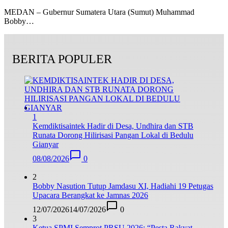
MEDAN – Gubernur Sumatera Utara (Sumut) Muhammad
Bobby…
BERITA POPULER
1
Kemdiktisaintek Hadir di Desa, Undhira dan STB
Runata Dorong Hilirisasi Pangan Lokal di Bedulu
Gianyar
08/08/2026
0
2
Bobby Nasution Tutup Jamdasu XI, Hadiahi 19 Petugas
Upacara Berangkat ke Jamnas 2026
12/07/2026
14/07/2026
0
3
Ketua SPMI Semprot PRSU 2026: “Pesta Rakyat