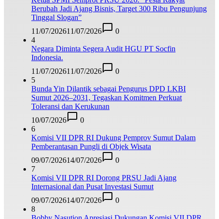
Berubah Jadi Ajang Bisnis, Target 300 Ribu Pengunjung
Tinggal Slogan”
11/07/2026
11/07/2026
0
4
Negara Diminta Segera Audit HGU PT Socfin
Indonesia.
11/07/2026
11/07/2026
0
5
Bunda Yin Dilantik sebagai Pengurus DPD LKBI
Sumut 2026–2031, Tegaskan Komitmen Perkuat
Toleransi dan Kerukunan
10/07/2026
0
6
Komisi VII DPR RI Dukung Pemprov Sumut Dalam
Pemberantasan Pungli di Objek Wisata
09/07/2026
14/07/2026
0
7
Komisi VII DPR RI Dorong PRSU Jadi Ajang
Internasional dan Pusat Investasi Sumut
09/07/2026
14/07/2026
0
8
Bobby Nasution Apresiasi Dukungan Komisi VII DPR