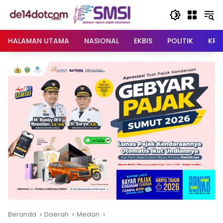
Langsung
ke
konten
HALAMAN UTAMA
NASIONAL
EKBIS
POLITIK
KRI
Beranda
Daerah
Medan