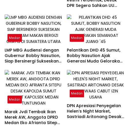
DPR Segera Sahkan UU
Ketenagakerjaan Baru:
“Bukan Tambal Sulam, Tapi
Perubahan Total”
Medan
Medan
LMP MBG Audiensi dengan
Pelantikan DHD 45 Sumut,
Gubernur Bobby Nasution,
Bobby Nasution Ajak
Siap Bersinergi Sukseskan
Generasi Muda Gelorakan
Program Makan Bergizi
Semangat Juang ’45
Gratis di Sumatera Utara
Medan
Medan
DPN Apresiasi Penyegelan
Helen’s Night Market,
Marak Jvdi Tembak Ikan
Sastriadi Aritonang Desak
Merek AW, Anggota DPRD
Rico Waas Cabut Izin
Medan Eko Afrianta Sitepu
Usaha
Desak Kapolda Sumut