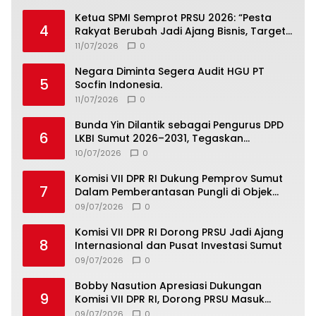
Ketua SPMI Semprot PRSU 2026: “Pesta
4
Rakyat Berubah Jadi Ajang Bisnis, Target
300 Ribu Pengunjung Tinggal Slogan”
11/07/2026
0
Negara Diminta Segera Audit HGU PT
5
Socfin Indonesia.
11/07/2026
0
Bunda Yin Dilantik sebagai Pengurus DPD
6
LKBI Sumut 2026–2031, Tegaskan
Komitmen Perkuat Toleransi dan
10/07/2026
0
Kerukunan
Komisi VII DPR RI Dukung Pemprov Sumut
7
Dalam Pemberantasan Pungli di Objek
Wisata
09/07/2026
0
Komisi VII DPR RI Dorong PRSU Jadi Ajang
8
Internasional dan Pusat Investasi Sumut
09/07/2026
0
Bobby Nasution Apresiasi Dukungan
9
Komisi VII DPR RI, Dorong PRSU Masuk
Kalender Event Nasional
09/07/2026
0