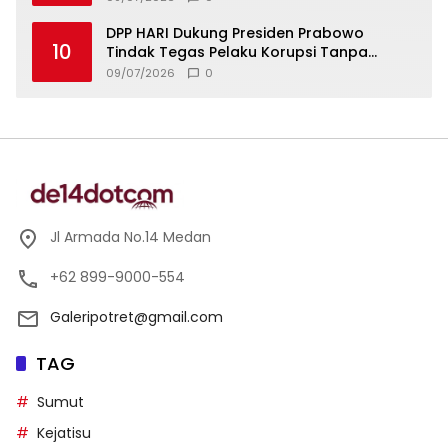
DPP HARI Dukung Presiden Prabowo
10
Tindak Tegas Pelaku Korupsi Tanpa
Tebang Pilih
09/07/2026
0
Jl Armada No.14 Medan
+62 899-9000-554
Galeripotret@gmail.com
TAG
Sumut
Kejatisu