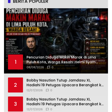
BERITA POPULER
Pencurian Diduga Makin Marak di Lima
1
Puluh Kota, Warga Resah! Helmi Syam
Desak Polisi Bergerak
08/08/2026
0
Bobby Nasution Tutup Jamdasu XI,
2
Hadiahi 19 Petugas Upacara Berangkat ke
Jamnas 2026
12/07/2026
0
Bobby Nasution Tutup Jamdasu XI,
3
Hadiahi 19 Petugas Upacara Berangkat ke
Jamnas 2026
12/07/2026
0