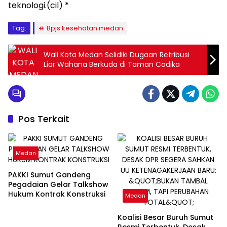
teknologi.(cil) *
Tag:
Bpjs kesehatan medan
Wali Kota Medan Selidiki Dugaan Retribusi
Liar Wahana Berkuda di Taman Cadika
Pos Terkait
Medan
PAKKI Sumut Gandeng
Pegadaian Gelar Talkshow
Hukum Kontrak Konstruksi
Medan
Koalisi Besar Buruh Sumut
Resmi Terbentuk, Desak