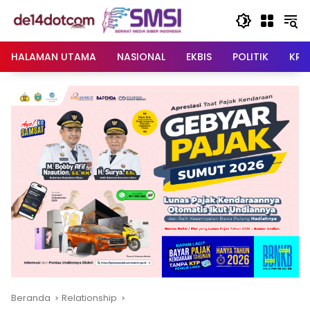
Langsung
ke
konten
HALAMAN UTAMA
NASIONAL
EKBIS
POLITIK
KRI
Beranda
Relationship