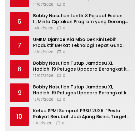
14/07/2026
0
Bobby Nasution Lantik 8 Pejabat Eselon
6
II, Minta Ciptakan Program yang Dorong
Pertumbuhan Ekonomi
14/07/2026
0
UMKM Djamoe Ala Mbo Dek Kini Lebih
7
Produktif Berkat Teknologi Tepat Guna
dari Universitas Dhyana Pura
13/07/2026
0
Bobby Nasution Tutup Jamdasu XI,
8
Hadiahi 19 Petugas Upacara Berangkat ke
Jamnas 2026
12/07/2026
0
Bobby Nasution Tutup Jamdasu XI,
9
Hadiahi 19 Petugas Upacara Berangkat ke
Jamnas 2026
12/07/2026
0
Ketua SPMI Semprot PRSU 2026: “Pesta
10
Rakyat Berubah Jadi Ajang Bisnis, Target
300 Ribu Pengunjung Tinggal Slogan”
11/07/2026
0