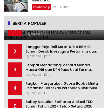
Membaca
Relationship
24/04/2026
BERITA POPULER
Bobby Nasution Siapkan Beasiswa
1
Perkuat SDM Kesehatan Kepulauan Nias
09/08/2026
0
Ronggur Raja Doli Soroti Krisis BBM di
2
Sumut, Desak Investigasi Pertamina dan
Elnusa
15/07/2026
0
Sempat Mendatangi Menara Mandiri,
3
Massa ORI dan DPN Puas Usai Terima
Penjelasan Resmi Bank Mandiri Terkait PT
15/07/2026
0
TSI dan PT BPSat
Rugikan Masyarakat, Gubsu Bobby Minta
4
Pertamina Bereskan Persoalan Distribusi
BBM Dalam Dua Hari
14/07/2026
0
Bobby Nasution Berharap Alokasi TKD
5
Sumut Tahun 2027 Tetap Setara 2026