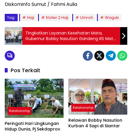
Diskominfo Sumut / Fahmi Aulia
Tag:
Haji
Kloter 2 Haji
Umroh
Wagub
Tingkatkan Layanan Kesehatan Mata,
Gubernur Bobby Nasution Gandeng RS Mata
Cicendo
Pos Terkait
Relationship
Relationship
Relawan Bobby Nasution
Peringati Hari Lingkungan
Kurban 4 Sapi di Siantar
Hidup Dunia, Pj Sekdaprov