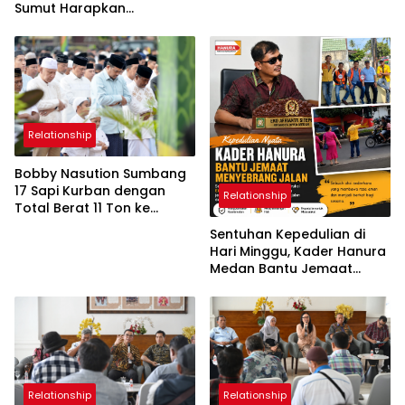
Sumut Harapkan
Penanaman Pohon dan
Mangrove Jadi Solusi
Hadapi Perubahan Iklim
Relationship
Bobby Nasution Sumbang
17 Sapi Kurban dengan
Relationship
Total Berat 11 Ton ke
Masyarakat Secara Pribadi
Sentuhan Kepedulian di
Tahun Ini
Hari Minggu, Kader Hanura
Medan Bantu Jemaat
Gereja Menyebrang Jalan
Relationship
Relationship