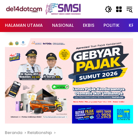
Langsung
ke
konten
HALAMAN UTAMA
NASIONAL
EKBIS
POLITIK
KRI
Beranda
Relationship