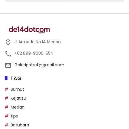
Jl Armada No.14 Medan
+62 899-9000-554
Galeripotret@gmail.com
TAG
Sumut
Kejatisu
Medan
tips
Batubara