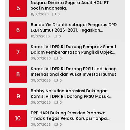
Negara Diminta Segera Audit HGU PT
5
Socfin Indonesia.
11/07/2026
0
Bunda Yin Dilantik sebagai Pengurus DPD
6
LKBI Sumut 2026–2031, Tegaskan
Komitmen Perkuat Toleransi dan
10/07/2026
0
Kerukunan
Komisi VII DPR RI Dukung Pemprov Sumut
7
Dalam Pemberantasan Pungli di Objek
Wisata
09/07/2026
0
Komisi VII DPR RI Dorong PRSU Jadi Ajang
8
Internasional dan Pusat Investasi Sumut
09/07/2026
0
Bobby Nasution Apresiasi Dukungan
9
Komisi VII DPR RI, Dorong PRSU Masuk
Kalender Event Nasional
09/07/2026
0
DPP HARI Dukung Presiden Prabowo
10
Tindak Tegas Pelaku Korupsi Tanpa
Tebang Pilih
09/07/2026
0