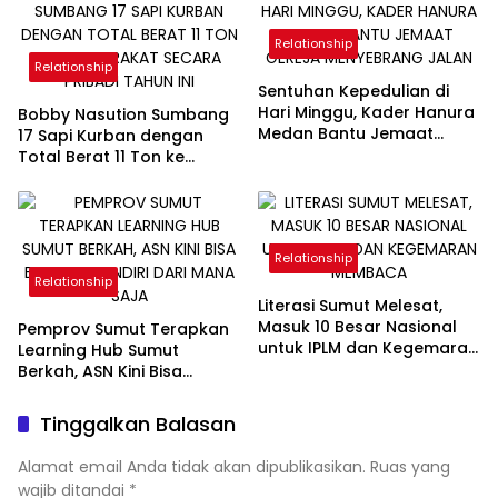
Relationship
Relationship
Sentuhan Kepedulian di
Hari Minggu, Kader Hanura
Bobby Nasution Sumbang
Medan Bantu Jemaat
17 Sapi Kurban dengan
Gereja Menyebrang Jalan
Total Berat 11 Ton ke
Masyarakat Secara Pribadi
Tahun Ini
Relationship
Relationship
Literasi Sumut Melesat,
Masuk 10 Besar Nasional
Pemprov Sumut Terapkan
untuk IPLM dan Kegemaran
Learning Hub Sumut
Membaca
Berkah, ASN Kini Bisa
Belajar Mandiri dari Mana
Saja
Tinggalkan Balasan
Alamat email Anda tidak akan dipublikasikan.
Ruas yang
wajib ditandai
*