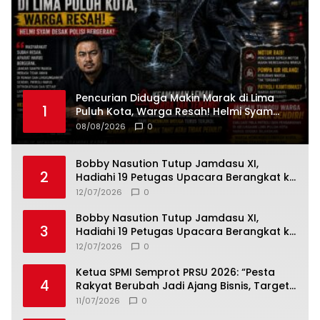
Pencurian Diduga Makin Marak di Lima
1
Puluh Kota, Warga Resah! Helmi Syam
Desak Polisi Bergerak
08/08/2026
0
Bobby Nasution Tutup Jamdasu XI,
2
Hadiahi 19 Petugas Upacara Berangkat ke
Jamnas 2026
12/07/2026
0
Bobby Nasution Tutup Jamdasu XI,
3
Hadiahi 19 Petugas Upacara Berangkat ke
Jamnas 2026
12/07/2026
0
Ketua SPMI Semprot PRSU 2026: “Pesta
4
Rakyat Berubah Jadi Ajang Bisnis, Target
300 Ribu Pengunjung Tinggal Slogan”
11/07/2026
0