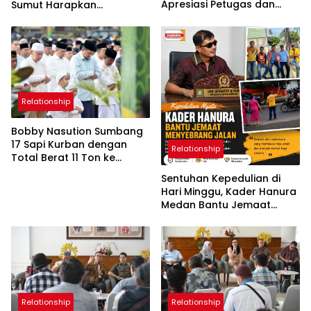
Apresiasi Petugas dan
Sumut Harapkan
Harapkan Jemaah Jadi
Penanaman Pohon dan
Teladan di Masyarakat
Mangrove Jadi Solusi
Hadapi Perubahan Iklim
Relationship
Bobby Nasution Sumbang
17 Sapi Kurban dengan
Relationship
Total Berat 11 Ton ke
Masyarakat Secara Pribadi
Sentuhan Kepedulian di
Tahun Ini
Hari Minggu, Kader Hanura
Medan Bantu Jemaat
Gereja Menyebrang Jalan
Relationship
Relationship