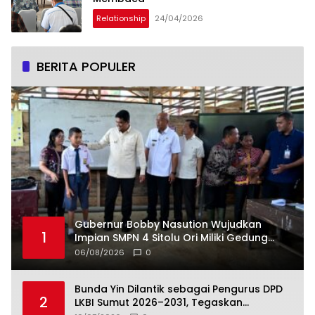
Relationship
24/04/2026
BERITA POPULER
Gubernur Bobby Nasution Wujudkan
1
Impian SMPN 4 Sitolu Ori Miliki Gedung
Permanen
06/08/2026
0
Bunda Yin Dilantik sebagai Pengurus DPD
2
LKBI Sumut 2026–2031, Tegaskan