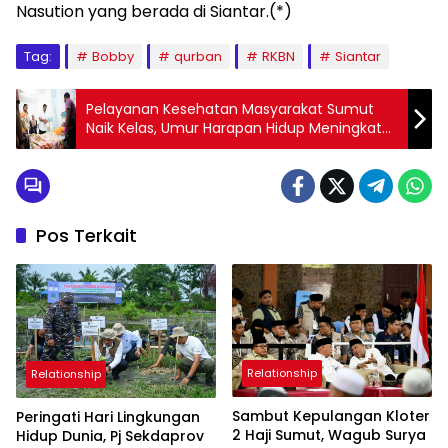
Nasution yang berada di Siantar.(*)
Tag:
Bobby
qurban
RKBN
Siantar
Pelayanan Kesehatan Masyarakat Sumut
Naik Kelas, Umur Harapan Hidup Meningkat
dan Angka Kematian Ibu Turun Signifikan
Pos Terkait
Relationship
Relationship
Sambut Kepulangan Kloter
Peringati Hari Lingkungan
2 Haji Sumut, Wagub Surya
Hidup Dunia, Pj Sekdaprov