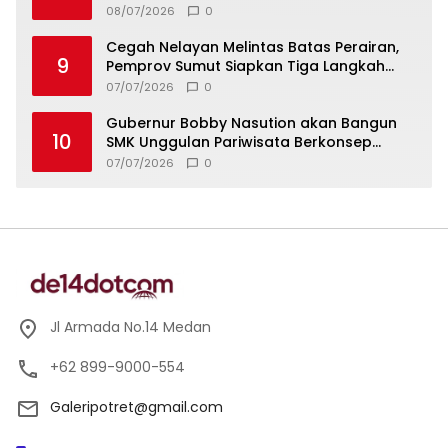
Lintas Instansi Bahas Draf MoU
08/07/2026
0
Cegah Nelayan Melintas Batas Perairan,
9
Pemprov Sumut Siapkan Tiga Langkah
Strategis
07/07/2026
0
Gubernur Bobby Nasution akan Bangun
10
SMK Unggulan Pariwisata Berkonsep
Boarding School di Samosir
07/07/2026
0
Jl Armada No.14 Medan
+62 899-9000-554
Galeripotret@gmail.com