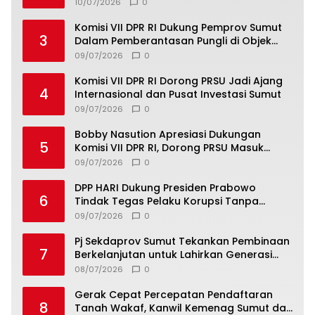
Komitmen Perkuat Toleransi dan
10/07/2026
0
Kerukunan
Komisi VII DPR RI Dukung Pemprov Sumut
3
Dalam Pemberantasan Pungli di Objek
Wisata
09/07/2026
0
Komisi VII DPR RI Dorong PRSU Jadi Ajang
4
Internasional dan Pusat Investasi Sumut
09/07/2026
0
Bobby Nasution Apresiasi Dukungan
5
Komisi VII DPR RI, Dorong PRSU Masuk
Kalender Event Nasional
09/07/2026
0
DPP HARI Dukung Presiden Prabowo
6
Tindak Tegas Pelaku Korupsi Tanpa
Tebang Pilih
09/07/2026
0
Pj Sekdaprov Sumut Tekankan Pembinaan
7
Berkelanjutan untuk Lahirkan Generasi
Qurani Berkarakter
08/07/2026
0
Gerak Cepat Percepatan Pendaftaran
8
Tanah Wakaf, Kanwil Kemenag Sumut dan