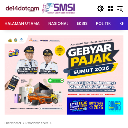
Langsung
ke
konten
HALAMAN UTAMA
NASIONAL
EKBIS
POLITIK
KRI
Beranda
Relationship