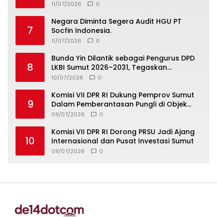
300 Ribu Pengunjung Tinggal Slogan”
11/07/2026
0
Negara Diminta Segera Audit HGU PT
7
Socfin Indonesia.
11/07/2026
0
Bunda Yin Dilantik sebagai Pengurus DPD
8
LKBI Sumut 2026–2031, Tegaskan
Komitmen Perkuat Toleransi dan
10/07/2026
0
Kerukunan
Komisi VII DPR RI Dukung Pemprov Sumut
9
Dalam Pemberantasan Pungli di Objek
Wisata
09/07/2026
0
Komisi VII DPR RI Dorong PRSU Jadi Ajang
10
Internasional dan Pusat Investasi Sumut
09/07/2026
0