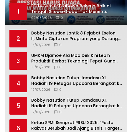
PD 14 Sumut: Prabowo Bekerja Baik di
1
Tengah Situasi Global Tak Menentu
09/08/2026
0
Bobby Nasution Lantik 8 Pejabat Eselon
2
II, Minta Ciptakan Program yang Dorong
Pertumbuhan Ekonomi
14/07/2026
0
UMKM Djamoe Ala Mbo Dek Kini Lebih
3
Produktif Berkat Teknologi Tepat Guna
dari Universitas Dhyana Pura
13/07/2026
0
Bobby Nasution Tutup Jamdasu XI,
4
Hadiahi 19 Petugas Upacara Berangkat ke
Jamnas 2026
12/07/2026
0
Bobby Nasution Tutup Jamdasu XI,
5
Hadiahi 19 Petugas Upacara Berangkat ke
Jamnas 2026
12/07/2026
0
Ketua SPMI Semprot PRSU 2026: “Pesta
6
Rakyat Berubah Jadi Ajang Bisnis, Target