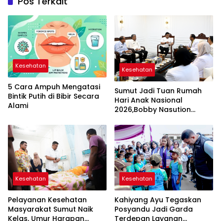
Pos Terkait
Kesehatan
Kesehatan
5 Cara Ampuh Mengatasi
Sumut Jadi Tuan Rumah
Bintik Putih di Bibir Secara
Hari Anak Nasional
Alami
2026,Bobby Nasution
Harapkan Event Nasional
Dorong Ekonomi Daerah
Kesehatan
Kesehatan
Kahiyang Ayu Tegaskan
Pelayanan Kesehatan
Posyandu Jadi Garda
Masyarakat Sumut Naik
Terdepan Layanan
Kelas, Umur Harapan