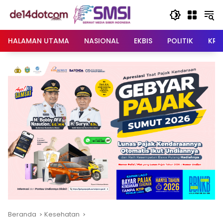
Langsung
ke
konten
HALAMAN UTAMA
NASIONAL
EKBIS
POLITIK
KRI
Beranda
Kesehatan