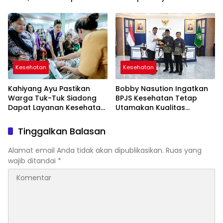
Kesehatan Masyarakat
Hidup Meningkat dan
Sumut
Angka Kematian Ibu Turun
Signifikan
Kesehatan
Kesehatan
Kahiyang Ayu Pastikan
Bobby Nasution Ingatkan
Warga Tuk-Tuk Siadong
BPJS Kesehatan Tetap
Dapat Layanan Kesehatan
Utamakan Kualitas
Optimal Lewat Posyandu
Layanan
Tinggalkan Balasan
Alamat email Anda tidak akan dipublikasikan.
Ruas yang
wajib ditandai
*