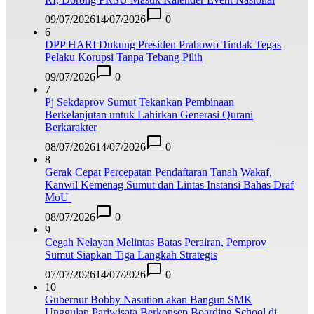
09/07/2026
14/07/2026
0
6
DPP HARI Dukung Presiden Prabowo Tindak Tegas
Pelaku Korupsi Tanpa Tebang Pilih
09/07/2026
0
7
Pj Sekdaprov Sumut Tekankan Pembinaan
Berkelanjutan untuk Lahirkan Generasi Qurani
Berkarakter
08/07/2026
14/07/2026
0
8
Gerak Cepat Percepatan Pendaftaran Tanah Wakaf,
Kanwil Kemenag Sumut dan Lintas Instansi Bahas Draf
MoU
08/07/2026
0
9
Cegah Nelayan Melintas Batas Perairan, Pemprov
Sumut Siapkan Tiga Langkah Strategis
07/07/2026
14/07/2026
0
10
Gubernur Bobby Nasution akan Bangun SMK
Unggulan Pariwisata Berkonsep Boarding School di