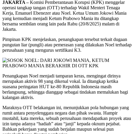
JAKARTA –
Komisi Pemberantasan Korupsi (KPK) menggelar
operasi tangkap tangan (OTT) terhadap Wakil Menteri Tenaga
Kerja, Emanuel Ebenezer atau Noel. Ketua Umum Jokowi Mania
yang kemudian menjadi Ketum Prabowo Mania itu ditangkap
bersama sembilan orang lain pada Rabu (20/8/2025) malam di
Jakarta.
Pimpinan KPK menjelaskan, penangkapan tersebut terkait dugaan
pungutan liar (pungli) atau pemerasan yang dilakukan Noel terhadap
perusahaan yang mengurus sertifikasi K3.
Penangkapan Noel menjadi tamparan keras, mengingat dirinya
merupakan aktivis 98 yang dikenal vokal. Ia ditangkap ketika
suasana peringatan HUT ke-80 Republik Indonesia masih
berlangsung, sehingga dianggap sebagai tindakan memalukan bagi
kalangan aktivis.
Maraknya OTT belakangan ini, menunjukkan pola hubungan yang
rumit antara penyelenggara negara dan pihak swasta. Hampir
mustahil, kata mereka, sebuah perusahaan mendapatkan proyek atau
izin tanpa adanya “hadiah” atau “janji” kepada oknum pejabat.
Bahkan pekerjaan yang sudah berjalan maupun selesai pun