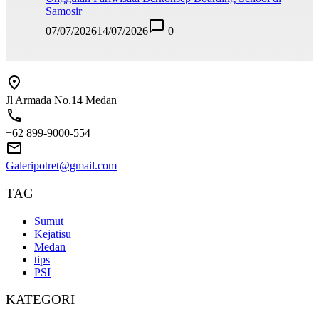
Samosir
07/07/2026
14/07/2026
0
Jl Armada No.14 Medan
+62 899-9000-554
Galeripotret@gmail.com
TAG
Sumut
Kejatisu
Medan
tips
PSI
KATEGORI