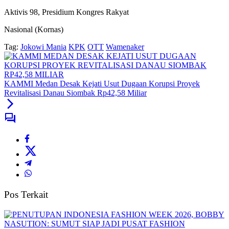
Aktivis 98, Presidium Kongres Rakyat
Nasional (Kornas)
Tag:
Jokowi Mania
KPK
OTT
Wamenaker
KAMMI Medan Desak Kejati Usut Dugaan Korupsi Proyek
Revitalisasi Danau Siombak Rp42,58 Miliar
Pos Terkait