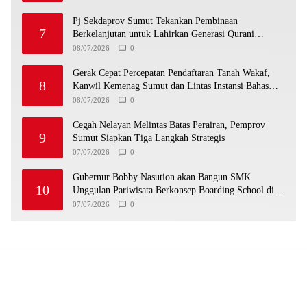
Pj Sekdaprov Sumut Tekankan Pembinaan
7
Berkelanjutan untuk Lahirkan Generasi Qurani
Berkarakter
08/07/2026
0
Gerak Cepat Percepatan Pendaftaran Tanah Wakaf,
8
Kanwil Kemenag Sumut dan Lintas Instansi Bahas
Draf MoU
08/07/2026
0
Cegah Nelayan Melintas Batas Perairan, Pemprov
9
Sumut Siapkan Tiga Langkah Strategis
07/07/2026
0
Gubernur Bobby Nasution akan Bangun SMK
10
Unggulan Pariwisata Berkonsep Boarding School di
Samosir
07/07/2026
0