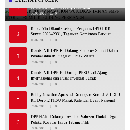
BERITA POPULER
Gubernur Bobby Nasution Wujudkan Impian SMPN 4
1
Sitolu Ori Miliki Gedung Permanen
06/08/2026
0
Bunda Yin Dilantik sebagai Pengurus DPD LKBI
2
Sumut 2026–2031, Tegaskan Komitmen Perkuat
Toleransi dan Kerukunan
10/07/2026
0
Komisi VII DPR RI Dukung Pemprov Sumut Dalam
3
Pemberantasan Pungli di Objek Wisata
09/07/2026
0
Komisi VII DPR RI Dorong PRSU Jadi Ajang
4
Internasional dan Pusat Investasi Sumut
09/07/2026
0
Bobby Nasution Apresiasi Dukungan Komisi VII DPR
5
RI, Dorong PRSU Masuk Kalender Event Nasional
09/07/2026
0
DPP HARI Dukung Presiden Prabowo Tindak Tegas
6
Pelaku Korupsi Tanpa Tebang Pilih
09/07/2026
0