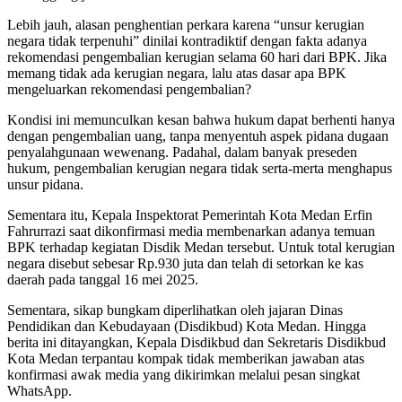
Lebih jauh, alasan penghentian perkara karena “unsur kerugian
negara tidak terpenuhi” dinilai kontradiktif dengan fakta adanya
rekomendasi pengembalian kerugian selama 60 hari dari BPK. Jika
memang tidak ada kerugian negara, lalu atas dasar apa BPK
mengeluarkan rekomendasi pengembalian?
Kondisi ini memunculkan kesan bahwa hukum dapat berhenti hanya
dengan pengembalian uang, tanpa menyentuh aspek pidana dugaan
penyalahgunaan wewenang. Padahal, dalam banyak preseden
hukum, pengembalian kerugian negara tidak serta-merta menghapus
unsur pidana.
Sementara itu, Kepala Inspektorat Pemerintah Kota Medan Erfin
Fahrurrazi saat dikonfirmasi media membenarkan adanya temuan
BPK terhadap kegiatan Disdik Medan tersebut. Untuk total kerugian
negara disebut sebesar Rp.930 juta dan telah di setorkan ke kas
daerah pada tanggal 16 mei 2025.
Sementara, sikap bungkam diperlihatkan oleh jajaran Dinas
Pendidikan dan Kebudayaan (Disdikbud) Kota Medan. Hingga
berita ini ditayangkan, Kepala Disdikbud dan Sekretaris Disdikbud
Kota Medan terpantau kompak tidak memberikan jawaban atas
konfirmasi awak media yang dikirimkan melalui pesan singkat
WhatsApp.