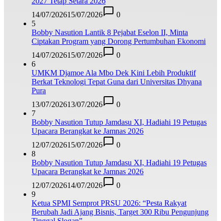
2027 Tetap Setara 2026
14/07/2026
15/07/2026
0
5
Bobby Nasution Lantik 8 Pejabat Eselon II, Minta
Ciptakan Program yang Dorong Pertumbuhan Ekonomi
14/07/2026
15/07/2026
0
6
UMKM Djamoe Ala Mbo Dek Kini Lebih Produktif
Berkat Teknologi Tepat Guna dari Universitas Dhyana
Pura
13/07/2026
13/07/2026
0
7
Bobby Nasution Tutup Jamdasu XI, Hadiahi 19 Petugas
Upacara Berangkat ke Jamnas 2026
12/07/2026
15/07/2026
0
8
Bobby Nasution Tutup Jamdasu XI, Hadiahi 19 Petugas
Upacara Berangkat ke Jamnas 2026
12/07/2026
14/07/2026
0
9
Ketua SPMI Semprot PRSU 2026: “Pesta Rakyat
Berubah Jadi Ajang Bisnis, Target 300 Ribu Pengunjung
Tinggal Slogan”