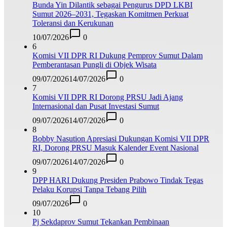
Bunda Yin Dilantik sebagai Pengurus DPD LKBI
Sumut 2026–2031, Tegaskan Komitmen Perkuat
Toleransi dan Kerukunan
10/07/2026
0
6
Komisi VII DPR RI Dukung Pemprov Sumut Dalam
Pemberantasan Pungli di Objek Wisata
09/07/2026
14/07/2026
0
7
Komisi VII DPR RI Dorong PRSU Jadi Ajang
Internasional dan Pusat Investasi Sumut
09/07/2026
14/07/2026
0
8
Bobby Nasution Apresiasi Dukungan Komisi VII DPR
RI, Dorong PRSU Masuk Kalender Event Nasional
09/07/2026
14/07/2026
0
9
DPP HARI Dukung Presiden Prabowo Tindak Tegas
Pelaku Korupsi Tanpa Tebang Pilih
09/07/2026
0
10
Pj Sekdaprov Sumut Tekankan Pembinaan