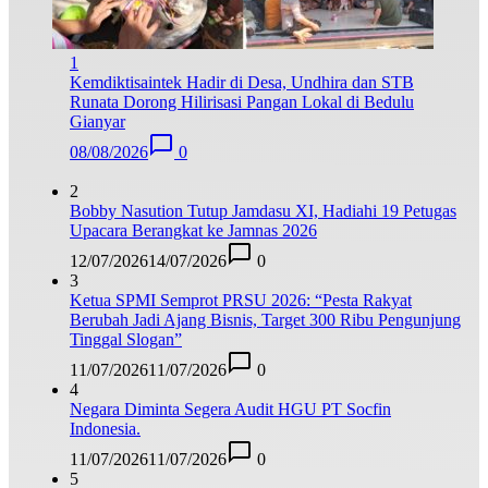
1
Kemdiktisaintek Hadir di Desa, Undhira dan STB
Runata Dorong Hilirisasi Pangan Lokal di Bedulu
Gianyar
08/08/2026
0
2
Bobby Nasution Tutup Jamdasu XI, Hadiahi 19 Petugas
Upacara Berangkat ke Jamnas 2026
12/07/2026
14/07/2026
0
3
Ketua SPMI Semprot PRSU 2026: “Pesta Rakyat
Berubah Jadi Ajang Bisnis, Target 300 Ribu Pengunjung
Tinggal Slogan”
11/07/2026
11/07/2026
0
4
Negara Diminta Segera Audit HGU PT Socfin
Indonesia.
11/07/2026
11/07/2026
0
5