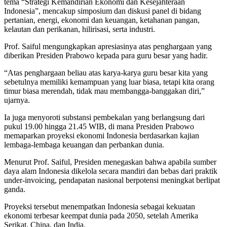
tema “Strategi Kemandirian Ekonomi dan Kesejahteraan
Indonesia”, mencakup simposium dan diskusi panel di bidang
pertanian, energi, ekonomi dan keuangan, ketahanan pangan,
kelautan dan perikanan, hilirisasi, serta industri.
Prof. Saiful mengungkapkan apresiasinya atas penghargaan yang
diberikan Presiden Prabowo kepada para guru besar yang hadir.
“Atas penghargaan beliau atas karya-karya guru besar kita yang
sebetulnya memiliki kemampuan yang luar biasa, tetapi kita orang
timur biasa merendah, tidak mau membangga-banggakan diri,”
ujarnya.
Ia juga menyoroti substansi pembekalan yang berlangsung dari
pukul 19.00 hingga 21.45 WIB, di mana Presiden Prabowo
memaparkan proyeksi ekonomi Indonesia berdasarkan kajian
lembaga-lembaga keuangan dan perbankan dunia.
Menurut Prof. Saiful, Presiden menegaskan bahwa apabila sumber
daya alam Indonesia dikelola secara mandiri dan bebas dari praktik
under-invoicing, pendapatan nasional berpotensi meningkat berlipat
ganda.
Proyeksi tersebut menempatkan Indonesia sebagai kekuatan
ekonomi terbesar keempat dunia pada 2050, setelah Amerika
Serikat, China, dan India.