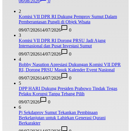
06/08/2026
0
2
Komisi VII DPR RI Dukung Pemprov Sumut Dalam
Pemberantasan Pungli di Objek Wisata
09/07/2026
14/07/2026
0
3
Komisi VII DPR RI Dorong PRSU Jadi Ajang
Internasional dan Pusat Investasi Sumut
09/07/2026
14/07/2026
0
4
Bobby Nasution Apresiasi Dukungan Komisi VII DPR
RI, Dorong PRSU Masuk Kalender Event Nasional
09/07/2026
14/07/2026
0
5
DPP HARI Dukung Presiden Prabowo Tindak Tegas
Pelaku Korupsi Tanpa Tebang Pilih
09/07/2026
0
6
Pj Sekdaprov Sumut Tekankan Pembinaan
Berkelanjutan untuk Lahirkan Generasi Qurani
Berkarakter