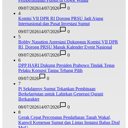
Pemberantasan Pungli di Objek Wisata
09/07/2026
14/07/2026
0
4
Komisi VII DPR RI Dorong PRSU Jadi Ajang
Internasional dan Pusat Investasi Sumut
09/07/2026
14/07/2026
0
5
Bobby Nasution Apresiasi Dukungan Komisi VII DPR
RI, Dorong PRSU Masuk Kalender Event Nasional
09/07/2026
14/07/2026
0
6
DPP HARI Dukung Presiden Prabowo Tindak Tegas
Pelaku Korupsi Tanpa Tebang Pilih
09/07/2026
0
7
Pj Sekdaprov Sumut Tekankan Pembinaan
Berkelanjutan untuk Lahirkan Generasi Qurani
Berkarakter
08/07/2026
14/07/2026
0
8
Gerak Cepat Percepatan Pendaftaran Tanah Wakaf,
Kanwil Kemenag Sumut dan Lintas Instansi Bahas Draf
MoU